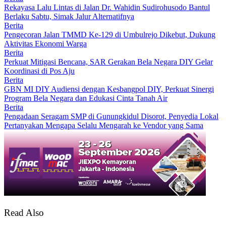
Rekayasa Lalu Lintas di Jalan Dr. Wahidin Sudirohusodo Bantul
Berlaku Sabtu, Simak Jalur Alternatifnya
Berita
Pengecoran Jalan TMMD Ke-129 di Umbulrejo Dikebut, Dukung
Aktivitas Ekonomi Warga
Berita
Perkuat Mitigasi Bencana, SAR Gerakan Bela Negara DIY Gelar
Koordinasi di Pos Aju
Berita
GBN MI DIY Audiensi dengan Kesbangpol DIY, Perkuat Sinergi
Program Bela Negara dan Edukasi Cinta Tanah Air
Berita
Pengadaan Seragam SMP di Gunungkidul Disorot, Penyedia Lokal
Pertanyakan Mengapa Selalu Mengarah ke Vendor yang Sama
Read Also