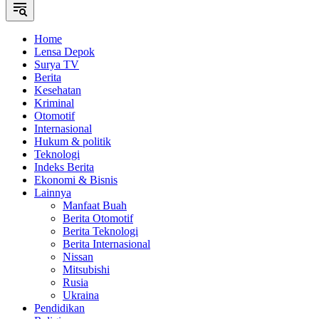
Home
Lensa Depok
Surya TV
Berita
Kesehatan
Kriminal
Otomotif
Internasional
Hukum & politik
Teknologi
Indeks Berita
Ekonomi & Bisnis
Lainnya
Manfaat Buah
Berita Otomotif
Berita Teknologi
Berita Internasional
Nissan
Mitsubishi
Rusia
Ukraina
Pendidikan