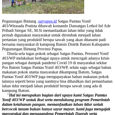
Pegunungan Bintang .
suryapos.id
Satgas Pamtas Yonif
403/Wirasada Pratista dibawah komando Dansatgas Letkol Inf Ade
Pribadi Siregar SE, M.Si memanfaatkan lahan tidur yang tidak
pernah digunakan masyarakat untuk dirombak menjadi lahan
pertanian yang produktif berupa sawah yang akan ditanami padi
bersama masyarakat di kampung Batom Distrik Batom Kabupaten
Pegunungan Bintang Provinsi Papua.
Disela-sela tugas pokok sebagai Satgas Pamtas, Personel Yonif
403/WP melakukan berbagai upaya untuk mencegah adanya krisis
pangan sebagai dampak pandemi Covid 19 di masyarakat sekitar
Pos Batom Satgas Pamtas Yonif 403/WP, selain sagu sebagai bahan
makanan pokok utama masyarakat dikampung Batom, Satgas
Pamtas Yonif 403/WP juga mengupayakan bahan makanan pokok
lainnya seperti beras yang nantinya bisa dihasilkan dari pemanfaatan
lahan tidur menjadi lahan produktif berupa sawah yang ada di
kampung Batom.
"
Hal
ini
merupakan
bagian
dari
upaya
kami
Satgas
Pamtas
Yonif
403
/
WP
untuk
ikut
serta
mendukung
program
Pemerintah
dalam
ketahanan
pangan
,
memanfaatkan
lahan
tidur
untuk
bercocok
tanam
bukan
hanya
sayur
mayur
,
kami
juga
mengajak
masyarakat
dan
menggandeng
Pemerintah
Daerah
serta