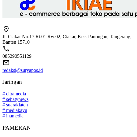
Jl. Ciakar No.17 Rt.01 Rw.02, Ciakar, Kec. Panongan, Tangerang,
Banten 15710
085290551129
redaksi@suryapos.id
Jaringan
# citramedia
# sehatynews
# suaraklaten
# mediakayu
# inamedia
PAMERAN