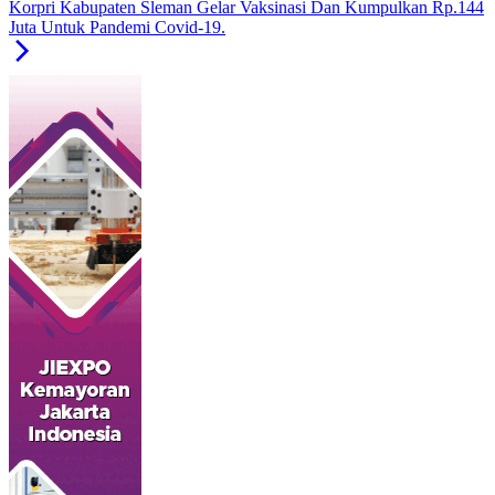
Korpri Kabupaten Sleman Gelar Vaksinasi Dan Kumpulkan Rp.144
Juta Untuk Pandemi Covid-19.