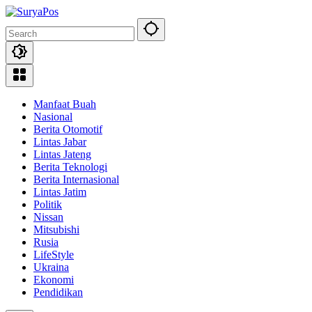
Skip
to
content
Manfaat Buah
Nasional
Berita Otomotif
Lintas Jabar
Lintas Jateng
Berita Teknologi
Berita Internasional
Lintas Jatim
Politik
Nissan
Mitsubishi
Rusia
LifeStyle
Ukraina
Ekonomi
Pendidikan