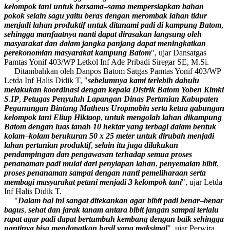
kelompok
tani
untuk
bersama
–
sama
mempersiapkan
bahan
pokok
selain
sagu
yaitu
beras
dengan
merombak
lahan
tidur
menjadi
lahan
produktif
untuk
ditanami
padi
di
kampung
Batom
,
sehingga
manfaatnya
nanti
dapat
dirasakan
langsung
oleh
masyarakat
dan
dalam
jangka
panjang
dapat
meningkatkan
perekonomian
masyarakat
kampung
Batom
", ujar Dansatgas
Pamtas Yonif 403/WP Letkol Inf Ade Pribadi Siregar SE, M.Si.
Ditambahkan oleh Danpos Batom Satgas Pamtas Yonif 403/WP
Letda Inf Halis Didik T, "
sebelumnya
kami
terlebih
dahulu
melakukan
koordinasi
dengan
kepala
Distrik
Batom
Yoben
Kimki
S
.
IP
,
Petugas
Penyuluh
Lapangan
Dinas
Pertanian
Kabupaten
Pegunungan
Bintang
Matheus
Uropmobin
serta
ketua
gabungan
kelompok
tani
Eliup
Hiktaop
,
untuk
mengolah
lahan
dikampung
Batom
dengan
luas
tanah
10
hektar
yang
terbagi
dalam
bentuk
kolam
–
kolam
berukuran
50
x
25 meter
untuk
dirubah
menjadi
lahan
pertanian
produktif
,
selain
itu
juga
dilakukan
pendampingan
dan
pengawasan
terhadap
semua
proses
penanaman
padi
mulai
dari
penyiapan
lahan
,
penyemaian
bibit
,
proses
penanaman
sampai
dengan
nanti
pemeliharaan
serta
membagi
masyarakat
petani
menjadi
3
kelompok
tani
", ujar Letda
Inf Halis Didik T.
"
Dalam
hal
ini
sangat
ditekankan
agar
bibit
padi
benar
–
benar
bagus
,
sehat
dan
jarak
tanam
antara
bibit
jangan
sampai
terlalu
rapat
agar
padi
dapat
bertumbuh
kembang
dengan
baik
sehingga
nantinya
bisa
mendapatkan
hasil
yang
maksimal
", ujar Perwira