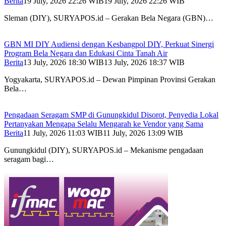
Berita
19 July, 2026 22:26 WIB
19 July, 2026 22:26 WIB
Sleman (DIY), SURYAPOS.id – Gerakan Bela Negara (GBN)…
GBN MI DIY Audiensi dengan Kesbangpol DIY, Perkuat Sinergi
Program Bela Negara dan Edukasi Cinta Tanah Air
Berita
13 July, 2026 18:30 WIB
13 July, 2026 18:37 WIB
Yogyakarta, SURYAPOS.id – Dewan Pimpinan Provinsi Gerakan
Bela…
Pengadaan Seragam SMP di Gunungkidul Disorot, Penyedia Lokal
Pertanyakan Mengapa Selalu Mengarah ke Vendor yang Sama
Berita
11 July, 2026 11:03 WIB
11 July, 2026 13:09 WIB
Gunungkidul (DIY), SURYAPOS.id – Mekanisme pengadaan
seragam bagi…