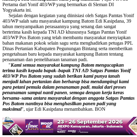
Pertama dari Yonif 403/WP yang bermarkas di Sleman DI
Yogyakarta ini.
Sejalan dengan kegiatan yang diinisiasi oleh Satgas Pamtas Yonif
403/WP salah satu masyarakat kampung Batom Edi Kasipdana, 39
tahun menyampaikan perasaannya yang senang dan sangat
berterima kasih kepada TNI AD khususnya Satgas Pamtas Yonif
403/WP Pos Batom yang telah membantu masyarakat menyiapkan
bahan makanan pokok selain sagu serta menghadirkan petugas PPL
Dinas Pertanian Kabupaten Pegunungan Bintang serta memberikan
pengetahuan baru kepada masyarakat kampung Batom tentang
penanaman dan pemeliharaan tanaman padi.
"
Kami
semua
masyarakat
kampung
Batom
mengucapkan
terima
kasih
kepada
bapak
–
bapak
TNI
AD
Satgas
Pamtas
Yonif
403
/
WP
Pos
Batom
yang
sudah
berikan
kami
punya
tanah
menjadi
lahan
pertanian
dan
berharap
bisa
mendampingi
kami
para
petani
pemula
dalam
penanaman
padi
,
mulai
dari
proses
penanaman
sampai
nanti
panen
,
semoga
dengan
kerja
keras
bersama
–
sama
antara
masyarakat
dengan
anggota
Satgas
Pamtas
Pos
Batom
nantinya
bisa
menghasilkan
panen
padi
yang
maksimal
", ujar Edi Kasipdana menambahkan. BON