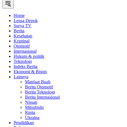
Home
Lensa Depok
Surya TV
Berita
Kesehatan
Kriminal
Otomotif
Internasional
Hukum & politik
Teknologi
Indeks Berita
Ekonomi & Bisnis
Lainnya
Manfaat Buah
Berita Otomotif
Berita Teknologi
Berita Internasional
Nissan
Mitsubishi
Rusia
Ukraina
Pendidikan