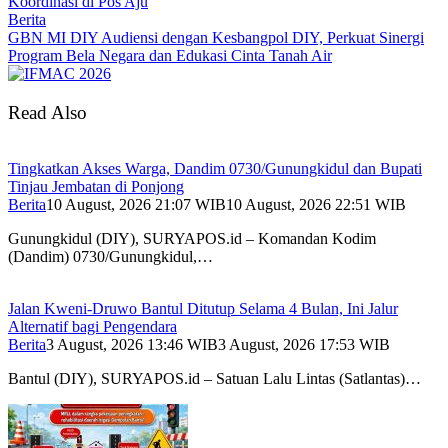
Koordinasi di Pos Aju
Berita
GBN MI DIY Audiensi dengan Kesbangpol DIY, Perkuat Sinergi
Program Bela Negara dan Edukasi Cinta Tanah Air
Read Also
Tingkatkan Akses Warga, Dandim 0730/Gunungkidul dan Bupati
Tinjau Jembatan di Ponjong
Berita
10 August, 2026 21:07 WIB
10 August, 2026 22:51 WIB
Gunungkidul (DIY), SURYAPOS.id – Komandan Kodim
(Dandim) 0730/Gunungkidul,…
Jalan Kweni-Druwo Bantul Ditutup Selama 4 Bulan, Ini Jalur
Alternatif bagi Pengendara
Berita
3 August, 2026 13:46 WIB
3 August, 2026 17:53 WIB
Bantul (DIY), SURYAPOS.id – Satuan Lalu Lintas (Satlantas)…