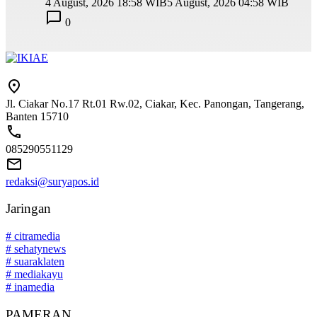
4 August, 2026 18:58 WIB
5 August, 2026 04:58 WIB
0
Jl. Ciakar No.17 Rt.01 Rw.02, Ciakar, Kec. Panongan, Tangerang,
Banten 15710
085290551129
redaksi@suryapos.id
Jaringan
# citramedia
# sehatynews
# suaraklaten
# mediakayu
# inamedia
PAMERAN