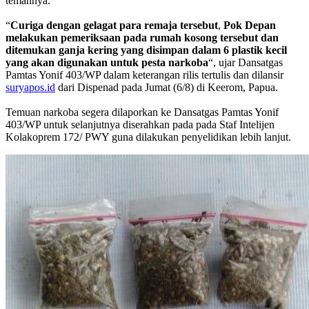
temannya.
“
Curiga
dengan
gelagat
para
remaja
tersebut
,
Pok
Depan
melakukan
pemeriksaan
pada
rumah
kosong
tersebut
dan
ditemukan
ganja
kering
yang
disimpan
dalam
6
plastik
kecil
yang
akan
digunakan
untuk
pesta
narkoba
“, ujar Dansatgas
Pamtas Yonif 403/WP dalam keterangan rilis tertulis dan dilansir
suryapos.id
dari Dispenad pada Jumat (6/8) di Keerom, Papua.
Temuan narkoba segera dilaporkan ke Dansatgas Pamtas Yonif
403/WP untuk selanjutnya diserahkan pada pada Staf Intelijen
Kolakoprem 172/ PWY guna dilakukan penyelidikan lebih lanjut.