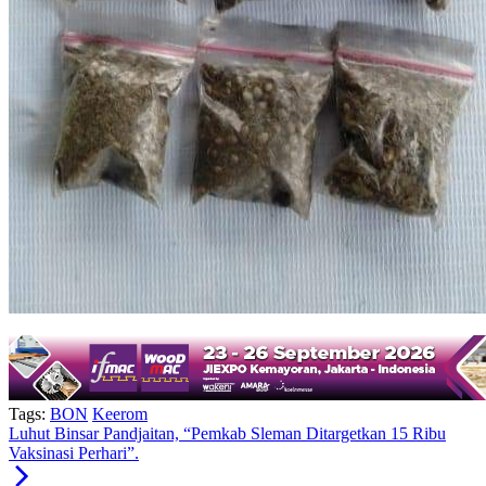
Tags:
BON
Keerom
Luhut Binsar Pandjaitan, “Pemkab Sleman Ditargetkan 15 Ribu
Vaksinasi Perhari”.