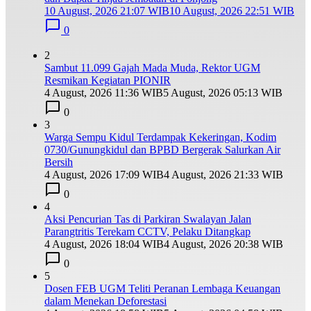
10 August, 2026 21:07 WIB
10 August, 2026 22:51 WIB
0
2
Sambut 11.099 Gajah Mada Muda, Rektor UGM
Resmikan Kegiatan PIONIR
4 August, 2026 11:36 WIB
5 August, 2026 05:13 WIB
0
3
Warga Sempu Kidul Terdampak Kekeringan, Kodim
0730/Gunungkidul dan BPBD Bergerak Salurkan Air
Bersih
4 August, 2026 17:09 WIB
4 August, 2026 21:33 WIB
0
4
Aksi Pencurian Tas di Parkiran Swalayan Jalan
Parangtritis Terekam CCTV, Pelaku Ditangkap
4 August, 2026 18:04 WIB
4 August, 2026 20:38 WIB
0
5
Dosen FEB UGM Teliti Peranan Lembaga Keuangan
dalam Menekan Deforestasi