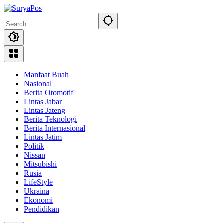
Skip
to
content
Manfaat Buah
Nasional
Berita Otomotif
Lintas Jabar
Lintas Jateng
Berita Teknologi
Berita Internasional
Lintas Jatim
Politik
Nissan
Mitsubishi
Rusia
LifeStyle
Ukraina
Ekonomi
Pendidikan