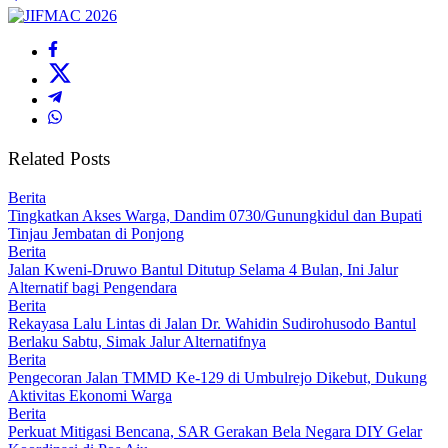
Related Posts
Berita
Tingkatkan Akses Warga, Dandim 0730/Gunungkidul dan Bupati
Tinjau Jembatan di Ponjong
Berita
Jalan Kweni-Druwo Bantul Ditutup Selama 4 Bulan, Ini Jalur
Alternatif bagi Pengendara
Berita
Rekayasa Lalu Lintas di Jalan Dr. Wahidin Sudirohusodo Bantul
Berlaku Sabtu, Simak Jalur Alternatifnya
Berita
Pengecoran Jalan TMMD Ke-129 di Umbulrejo Dikebut, Dukung
Aktivitas Ekonomi Warga
Berita
Perkuat Mitigasi Bencana, SAR Gerakan Bela Negara DIY Gelar