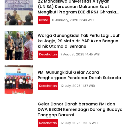
22 Mahasiswa Universitas Aisyiyah
(UNISA) Keracunan Makanan Saat
Mengikuti Program ECE di RSJ Ghrasia
Yogyakarta
Berita
6 January, 2026 12:48 WIB
Warga Gunungkidul Tak Perlu Lagi Jauh
ke Jogja, RS Mata dr. YAP Akan Bangun
Klinik Utama di Semanu
Kesehatan
7 August, 2025 14:45 WIB
PMI Gunungkidul Gelar Acara
Penghargaan Pendonor Darah Sukarela
Kesehatan
12 July, 2025 11:37 WIB
Gelar Donor Darah bersama PMI dan
DWP, BSKDN Kemendagri Dorong Budaya
Tanggap Darurat
Kesehatan
12 July, 2025 08:06 WIB