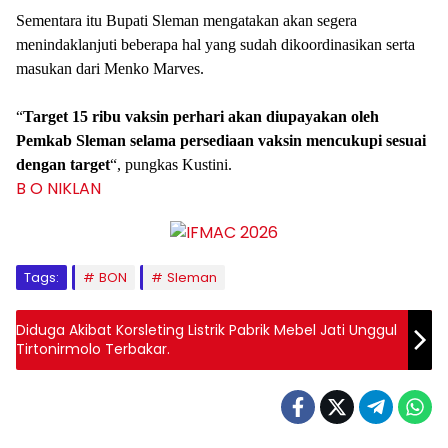
Sementara itu Bupati Sleman mengatakan akan segera
menindaklanjuti beberapa hal yang sudah dikoordinasikan serta
masukan dari Menko Marves.
“
Target
15
ribu
vaksin
perhari
akan
diupayakan
oleh
Pemkab
Sleman
selama
persediaan
vaksin
mencukupi
sesuai
dengan
target
“, pungkas Kustini.
B O N
IKLAN
Tags:
BON
Sleman
Diduga Akibat Korsleting Listrik Pabrik Mebel Jati Unggul
Tirtonirmolo Terbakar.