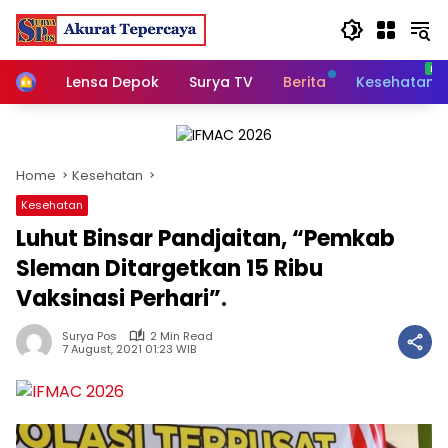
Skip
to
content
Home
Lensa Depok
Surya TV
Berita
Kesehatan
Home
Kesehatan
Kesehatan
Luhut Binsar Pandjaitan, “Pemkab
Sleman Ditargetkan 15 Ribu
Vaksinasi Perhari”.
Surya Pos
2 Min Read
7 August, 2021 01:23 WIB