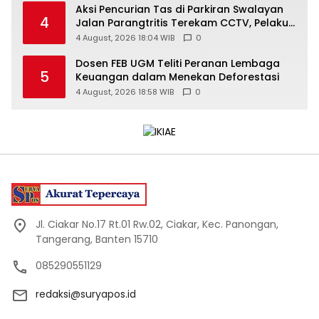
Aksi Pencurian Tas di Parkiran Swalayan
4
Jalan Parangtritis Terekam CCTV, Pelaku
Ditangkap
4 August, 2026 18:04 WIB
0
Dosen FEB UGM Teliti Peranan Lembaga
5
Keuangan dalam Menekan Deforestasi
4 August, 2026 18:58 WIB
0
Jl. Ciakar No.17 Rt.01 Rw.02, Ciakar, Kec. Panongan,
Tangerang, Banten 15710
085290551129
redaksi@suryapos.id