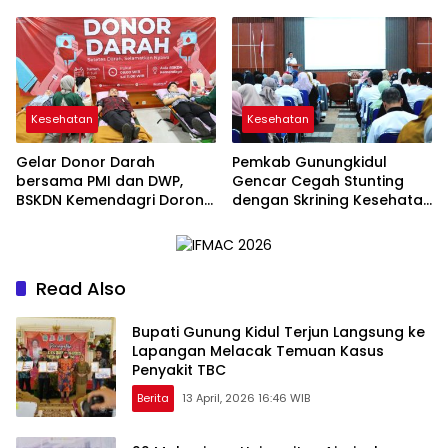
Klinik Utama di Semanu
Kesehatan
Kesehatan
Gelar Donor Darah
Pemkab Gunungkidul
bersama PMI dan DWP,
Gencar Cegah Stunting
BSKDN Kemendagri Dorong
dengan Skrining Kesehatan
Budaya Tanggap Darurat
di Sekolah
Read Also
Bupati Gunung Kidul Terjun Langsung ke
Lapangan Melacak Temuan Kasus
Penyakit TBC
Berita
13 April, 2026 16:46 WIB