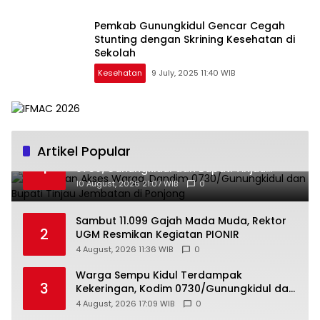
Pemkab Gunungkidul Gencar Cegah
Stunting dengan Skrining Kesehatan di
Sekolah
Kesehatan
9 July, 2025 11:40 WIB
Artikel Popular
Tingkatkan Akses Warga, Dandim
1
0730/Gunungkidul dan Bupati Tinjau
Jembatan di Ponjong
10 August, 2026 21:07 WIB
0
Sambut 11.099 Gajah Mada Muda, Rektor
2
UGM Resmikan Kegiatan PIONIR
4 August, 2026 11:36 WIB
0
Warga Sempu Kidul Terdampak
3
Kekeringan, Kodim 0730/Gunungkidul dan
BPBD Bergerak Salurkan Air Bersih
4 August, 2026 17:09 WIB
0