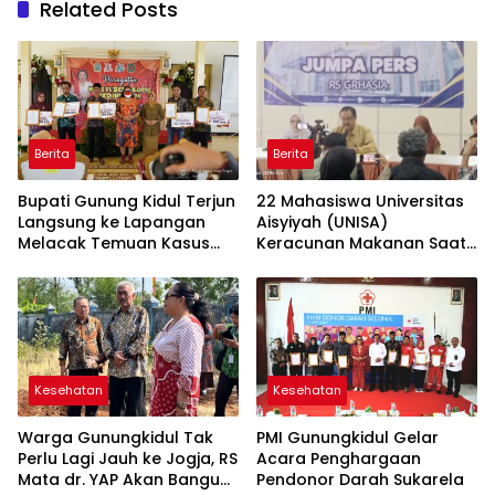
Related Posts
Berita
Berita
Bupati Gunung Kidul Terjun
22 Mahasiswa Universitas
Langsung ke Lapangan
Aisyiyah (UNISA)
Melacak Temuan Kasus
Keracunan Makanan Saat
Penyakit TBC
Mengikuti Program ECE di
RSJ Ghrasia Yogyakarta
Kesehatan
Kesehatan
Warga Gunungkidul Tak
PMI Gunungkidul Gelar
Perlu Lagi Jauh ke Jogja, RS
Acara Penghargaan
Mata dr. YAP Akan Bangun
Pendonor Darah Sukarela