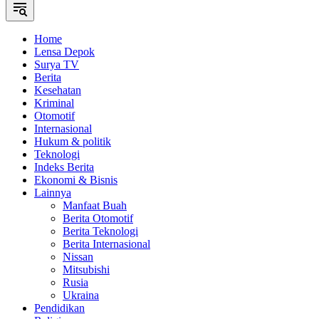
Home
Lensa Depok
Surya TV
Berita
Kesehatan
Kriminal
Otomotif
Internasional
Hukum & politik
Teknologi
Indeks Berita
Ekonomi & Bisnis
Lainnya
Manfaat Buah
Berita Otomotif
Berita Teknologi
Berita Internasional
Nissan
Mitsubishi
Rusia
Ukraina
Pendidikan