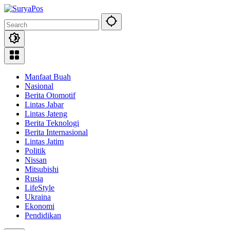
Skip
to
content
Manfaat Buah
Nasional
Berita Otomotif
Lintas Jabar
Lintas Jateng
Berita Teknologi
Berita Internasional
Lintas Jatim
Politik
Nissan
Mitsubishi
Rusia
LifeStyle
Ukraina
Ekonomi
Pendidikan