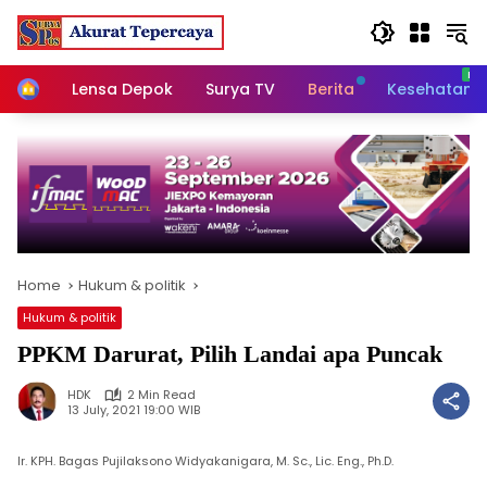
Skip
to
content
Home
Lensa Depok
Surya TV
Berita
Kesehatan
Home
Hukum & politik
Hukum & politik
PPKM Darurat, Pilih Landai apa Puncak
HDK
2 Min Read
13 July, 2021 19:00 WIB
Ir. KPH. Bagas Pujilaksono Widyakanigara, M. Sc., Lic. Eng., Ph.D.