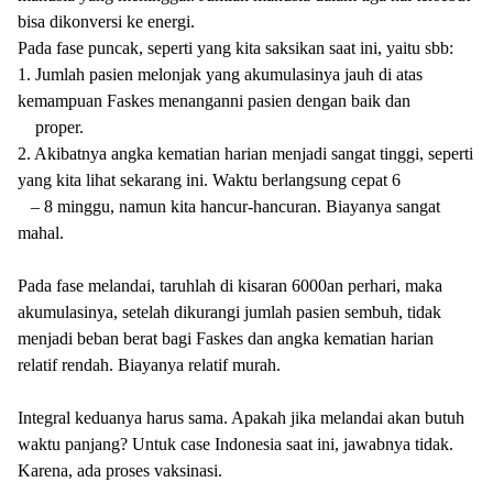
bisa dikonversi ke energi.
Pada fase puncak, seperti yang kita saksikan saat ini, yaitu sbb:
1. Jumlah pasien melonjak yang akumulasinya jauh di atas
kemampuan Faskes menanganni pasien dengan baik dan
proper.
2. Akibatnya angka kematian harian menjadi sangat tinggi, seperti
yang kita lihat sekarang ini. Waktu berlangsung cepat 6
– 8 minggu, namun kita hancur-hancuran. Biayanya sangat
mahal.
Pada fase melandai, taruhlah di kisaran 6000an perhari, maka
akumulasinya, setelah dikurangi jumlah pasien sembuh, tidak
menjadi beban berat bagi Faskes dan angka kematian harian
relatif rendah. Biayanya relatif murah.
Integral keduanya harus sama. Apakah jika melandai akan butuh
waktu panjang? Untuk case Indonesia saat ini, jawabnya tidak.
Karena, ada proses vaksinasi.