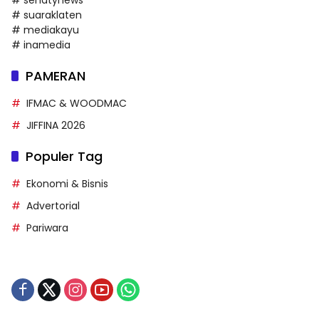
# suaraklaten
# mediakayu
# inamedia
PAMERAN
IFMAC & WOODMAC
JIFFINA 2026
Populer Tag
Ekonomi & Bisnis
Advertorial
Pariwara