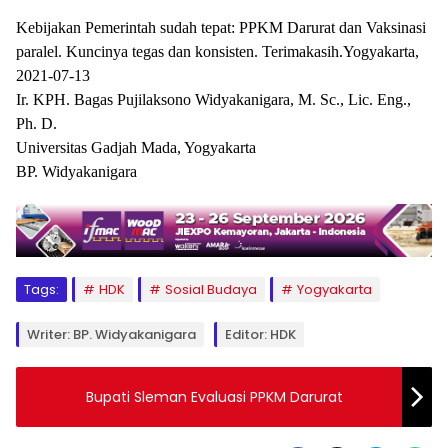
Kebijakan Pemerintah sudah tepat: PPKM Darurat dan Vaksinasi
paralel. Kuncinya tegas dan konsisten. Terimakasih.
Yogyakarta,
2021-07-13
Ir. KPH. Bagas Pujilaksono Widyakanigara, M. Sc., Lic. Eng.,
Ph. D.
Universitas Gadjah Mada, Yogyakarta
BP. Widyakanigara
Tags:
HDK
Sosial Budaya
Yogyakarta
Writer: BP. Widyakanigara
Editor: HDK
Bupati Sleman Evaluasi PPKM Darurat