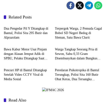
Related Posts
Berita
Berita
Dua Pengedar Pil Y Ditangkap di
Terpergok Warga, 2 Pemuda Gagal
Bantul, Polisi Sita 295 Butir dan
Bobol SD Negeri Bedog di
Alprazolam
Sleman, Satu Bawa Clurit
Berita
Berita
Bawa Kabur Motor Usai Pinjam
Warga Tangkap Seorang Pria di
dengan Alasan Jemput Adik di
Sewon, Sabu 0,33 Gram
SPBU, Pelaku Ditangkap Saat
Disembunyikan dalam Bungkus
Berita
Berita
COD
Kopi
Pencuri HP di Bantul Ditangkap
Peredaran Psikotropika di Bantul
Setelah Video CCTV Viral di
Terungkap, Polisi Sita 160 Butir
Media Sosial
Obat Keras, Dua Tersangka
Ditangkap
Read Also