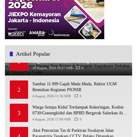
Artikel Popular
Kios LPG dan Warung Nasi Rames di Kotagede
1
Yogyakarta Terbakar, 54 Tabung Gas Ludes
10 August, 2026 10:27 WIB
0
Sambut 11.099 Gajah Mada Muda, Rektor UGM
2
Resmikan Kegiatan PIONIR
4 August, 2026 11:36 WIB
0
Warga Sempu Kidul Terdampak Kekeringan, Kodim
3
0730/Gunungkidul dan BPBD Bergerak Salurkan Air
Bersih
4 August, 2026 17:09 WIB
0
Aksi Pencurian Tas di Parkiran Swalayan Jalan
4
Parangtritis Terekam CCTV, Pelaku Ditangkap