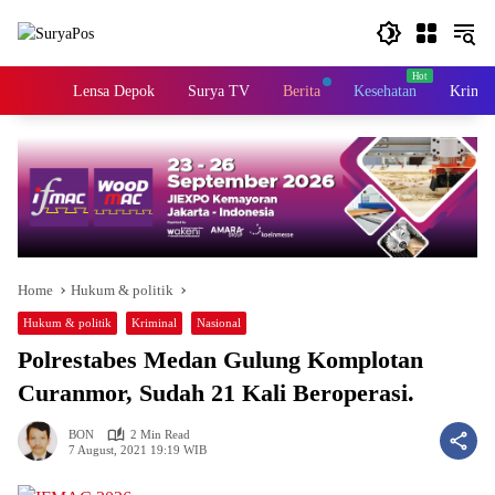
Skip
to
content
Home
Lensa Depok
Surya TV
Berita
Kesehatan
Krimin
Home
Hukum & politik
Hukum & politik
Kriminal
Nasional
Polrestabes Medan Gulung Komplotan
Curanmor, Sudah 21 Kali Beroperasi.
BON
2 Min Read
7 August, 2021 19:19 WIB