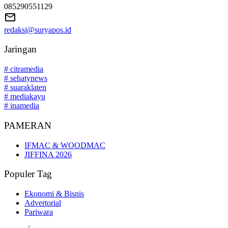
085290551129
redaksi@suryapos.id
Jaringan
# citramedia
# sehatynews
# suaraklaten
# mediakayu
# inamedia
PAMERAN
IFMAC & WOODMAC
JIFFINA 2026
Populer Tag
Ekonomi & Bisnis
Advertorial
Pariwara