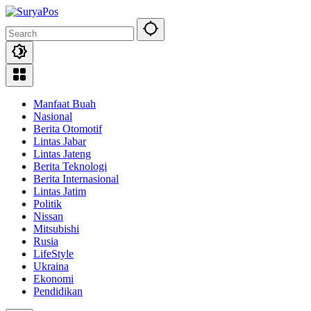
Skip
to
content
Manfaat Buah
Nasional
Berita Otomotif
Lintas Jabar
Lintas Jateng
Berita Teknologi
Berita Internasional
Lintas Jatim
Politik
Nissan
Mitsubishi
Rusia
LifeStyle
Ukraina
Ekonomi
Pendidikan