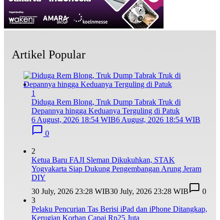
Artikel Popular
1
Diduga Rem Blong, Truk Dump Tabrak Truk di
Depannya hingga Keduanya Terguling di Patuk
6 August, 2026 18:54 WIB
6 August, 2026 18:54 WIB
0
2
Ketua Baru FAJI Sleman Dikukuhkan, STAK
Yogyakarta Siap Dukung Pengembangan Arung Jeram
DIY
30 July, 2026 23:28 WIB
30 July, 2026 23:28 WIB
0
3
Pelaku Pencurian Tas Berisi iPad dan iPhone Ditangkap,
Kerugian Korban Capai Rp25 Juta