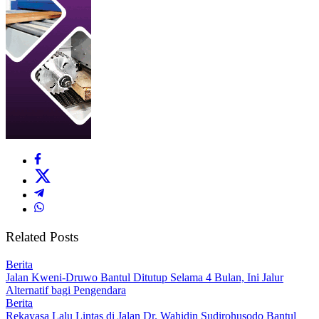
Related Posts
Berita
Jalan Kweni-Druwo Bantul Ditutup Selama 4 Bulan, Ini Jalur
Alternatif bagi Pengendara
Berita
Rekayasa Lalu Lintas di Jalan Dr. Wahidin Sudirohusodo Bantul