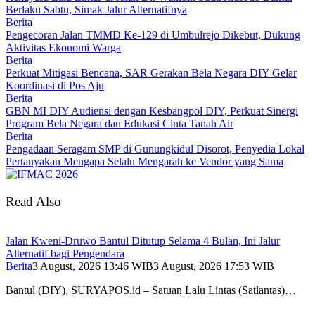
Berlaku Sabtu, Simak Jalur Alternatifnya
Berita
Pengecoran Jalan TMMD Ke-129 di Umbulrejo Dikebut, Dukung
Aktivitas Ekonomi Warga
Berita
Perkuat Mitigasi Bencana, SAR Gerakan Bela Negara DIY Gelar
Koordinasi di Pos Aju
Berita
GBN MI DIY Audiensi dengan Kesbangpol DIY, Perkuat Sinergi
Program Bela Negara dan Edukasi Cinta Tanah Air
Berita
Pengadaan Seragam SMP di Gunungkidul Disorot, Penyedia Lokal
Pertanyakan Mengapa Selalu Mengarah ke Vendor yang Sama
Read Also
Jalan Kweni-Druwo Bantul Ditutup Selama 4 Bulan, Ini Jalur
Alternatif bagi Pengendara
Berita
3 August, 2026 13:46 WIB
3 August, 2026 17:53 WIB
Bantul (DIY), SURYAPOS.id – Satuan Lalu Lintas (Satlantas)…