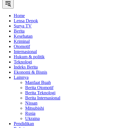
Home
Lensa Depok
Surya TV
Berita
Kesehatan
Kriminal
Otomotif
Internasional
Hukum & politik
Teknologi
Indeks Berita
Ekonomi & Bisnis
Lainnya
Manfaat Buah
Berita Otomotif
Berita Teknologi
Berita Internasional
Nissan
Mitsubishi
Rusia
Ukraina
Pendidikan