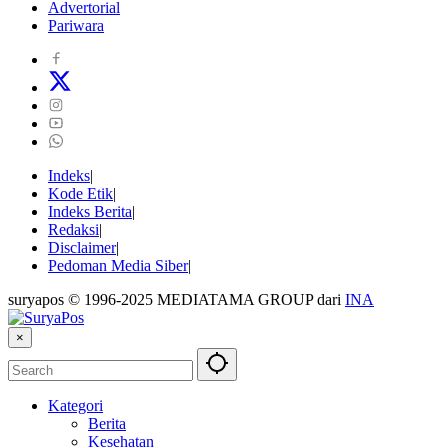
Advertorial
Pariwara
Indeks
Kode Etik
Indeks Berita
Redaksi
Disclaimer
Pedoman Media Siber
suryapos © 1996-2025 MEDIATAMA GROUP dari
INA
×
Kategori
Berita
Kesehatan