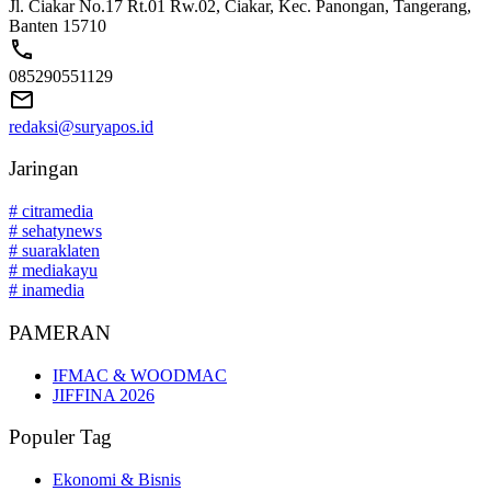
Jl. Ciakar No.17 Rt.01 Rw.02, Ciakar, Kec. Panongan, Tangerang,
Banten 15710
085290551129
redaksi@suryapos.id
Jaringan
# citramedia
# sehatynews
# suaraklaten
# mediakayu
# inamedia
PAMERAN
IFMAC & WOODMAC
JIFFINA 2026
Populer Tag
Ekonomi & Bisnis