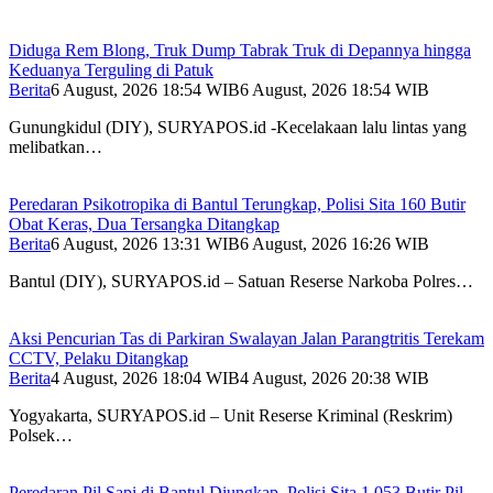
Diduga Rem Blong, Truk Dump Tabrak Truk di Depannya hingga
Keduanya Terguling di Patuk
Berita
6 August, 2026 18:54 WIB
6 August, 2026 18:54 WIB
Gunungkidul (DIY), SURYAPOS.id -Kecelakaan lalu lintas yang
melibatkan…
Peredaran Psikotropika di Bantul Terungkap, Polisi Sita 160 Butir
Obat Keras, Dua Tersangka Ditangkap
Berita
6 August, 2026 13:31 WIB
6 August, 2026 16:26 WIB
Bantul (DIY), SURYAPOS.id – Satuan Reserse Narkoba Polres…
Aksi Pencurian Tas di Parkiran Swalayan Jalan Parangtritis Terekam
CCTV, Pelaku Ditangkap
Berita
4 August, 2026 18:04 WIB
4 August, 2026 20:38 WIB
Yogyakarta, SURYAPOS.id – Unit Reserse Kriminal (Reskrim)
Polsek…
Peredaran Pil Sapi di Bantul Diungkap, Polisi Sita 1.053 Butir Pil