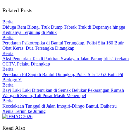
Related Posts
Berita
Diduga Rem Blong, Truk Dump Tabrak Truk di Depannya hingga
Keduanya Terguling di Patuk
Berita
Peredaran Psikotropika di Bantul Terungkap, Polisi Sita 160 Butir
Obat Keras, Dua Tersangka Ditangkap
Berita
Aksi Pencurian Tas di Parkiran Swalayan Jalan Parangtritis Terekam
CCTV, Pelaku Ditangkap
Berita
Peredaran Pil Sapi di Bantul Diungkap, Polisi Sita 1.053 Butir Pil
Berlogo Y
Berita
Bayi Laki-Laki Ditemukan di Semak Belukar Pekarangan Rumah
Warga di Semin, Tali Pusar Masih Menempel
Berita
Kecelakaan Tunggal di Jalan Imogiri-Dlingo Bantul, Daihatsu
Xenia Terjun ke Jurang
Read Also