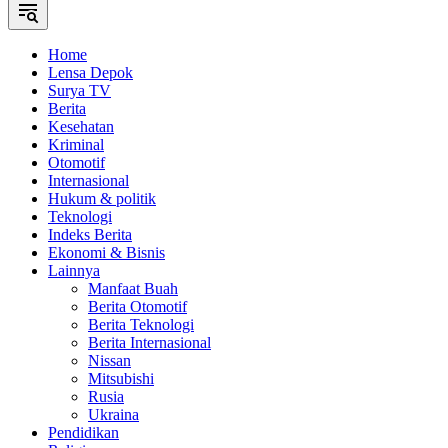
Home
Lensa Depok
Surya TV
Berita
Kesehatan
Kriminal
Otomotif
Internasional
Hukum & politik
Teknologi
Indeks Berita
Ekonomi & Bisnis
Lainnya
Manfaat Buah
Berita Otomotif
Berita Teknologi
Berita Internasional
Nissan
Mitsubishi
Rusia
Ukraina
Pendidikan