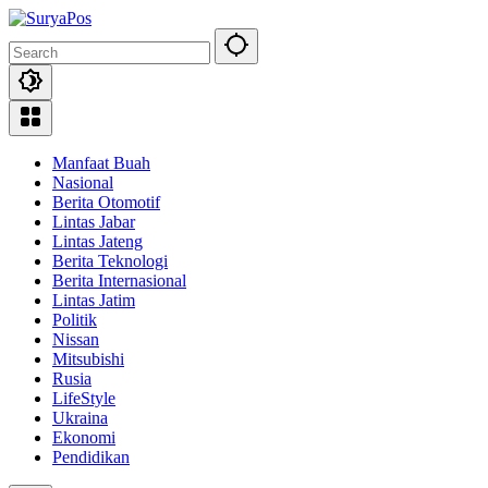
Skip
to
content
Manfaat Buah
Nasional
Berita Otomotif
Lintas Jabar
Lintas Jateng
Berita Teknologi
Berita Internasional
Lintas Jatim
Politik
Nissan
Mitsubishi
Rusia
LifeStyle
Ukraina
Ekonomi
Pendidikan