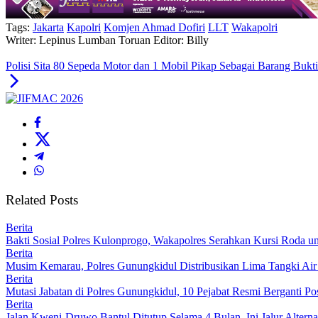
Tags:
Jakarta
Kapolri
Komjen Ahmad Dofiri
LLT
Wakapolri
Writer: Lepinus Lumban Toruan
Editor: Billy
Polisi Sita 80 Sepeda Motor dan 1 Mobil Pikap Sebagai Barang Bukt
Related Posts
Berita
Bakti Sosial Polres Kulonprogo, Wakapolres Serahkan Kursi Roda u
Berita
Musim Kemarau, Polres Gunungkidul Distribusikan Lima Tangki Air 
Berita
Mutasi Jabatan di Polres Gunungkidul, 10 Pejabat Resmi Berganti Pos
Berita
Jalan Kweni-Druwo Bantul Ditutup Selama 4 Bulan, Ini Jalur Alterna