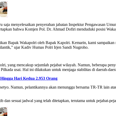
ru saja menyelesaikan penyerahan jabatan Inspektur Pengawasan Umum 
ditetapkan bahwa Komjen Pol. Dr. Ahmad Dofiri menduduki posisi Waka
ntikan Bapak Wakapolri oleh Bapak Kapolri. Kemarin, kami sampaikan
ilantik,” ujar Kadiv Humas Polri Irjen Sandi Nugroho.
h Polri, yang mencakup sejumlah pejabat wilayah. Namun, beberapa peny
Pilkada usai. Hal ini dilakukan untuk menjaga stabilitas di daerah-dae
 Hingga Hari Kedua 2.953 Orang
asetyo. Namun, pelantikannya akan menunggu bersama TR-TR lain atau p
tib dan sesuai jadwal yang telah ditetapkan, terutama untuk pejabat-pe