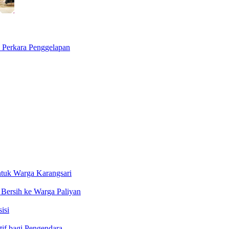
i Perkara Penggelapan
ntuk Warga Karangsari
Bersih ke Warga Paliyan
isi
tif bagi Pengendara