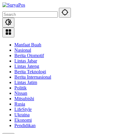
Skip
to
content
Manfaat Buah
Nasional
Berita Otomotif
Lintas Jabar
Lintas Jateng
Berita Teknologi
Berita Internasional
Lintas Jatim
Politik
Nissan
Mitsubishi
Rusia
LifeStyle
Ukraina
Ekonomi
Pendidikan