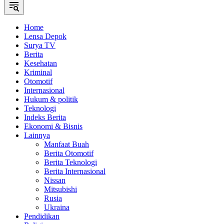
Home
Lensa Depok
Surya TV
Berita
Kesehatan
Kriminal
Otomotif
Internasional
Hukum & politik
Teknologi
Indeks Berita
Ekonomi & Bisnis
Lainnya
Manfaat Buah
Berita Otomotif
Berita Teknologi
Berita Internasional
Nissan
Mitsubishi
Rusia
Ukraina
Pendidikan