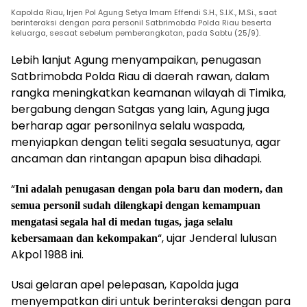
Kapolda Riau, Irjen Pol Agung Setya Imam Effendi S.H., S.I.K., M.Si., saat
berinteraksi dengan para personil Satbrimobda Polda Riau beserta
keluarga, sesaat sebelum pemberangkatan, pada Sabtu (25/9).
Lebih lanjut Agung menyampaikan, penugasan
Satbrimobda Polda Riau di daerah rawan, dalam
rangka meningkatkan keamanan wilayah di Timika,
bergabung dengan Satgas yang lain, Agung juga
berharap agar personilnya selalu waspada,
menyiapkan dengan teliti segala sesuatunya, agar
ancaman dan rintangan apapun bisa dihadapi.
“
Ini adalah penugasan dengan pola baru dan modern, dan
semua personil sudah dilengkapi dengan kemampuan
mengatasi segala hal di medan tugas, jaga selalu
“, ujar Jenderal lulusan
kebersamaan dan kekompakan
Akpol 1988 ini.
Usai gelaran apel pelepasan, Kapolda juga
menyempatkan diri untuk berinteraksi dengan para