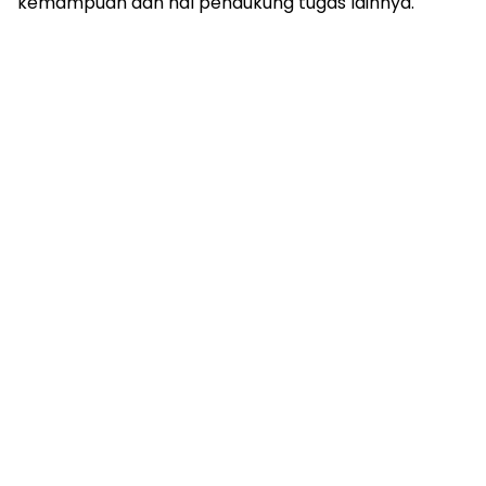
kemampuan dan hal pendukung tugas lainnya.