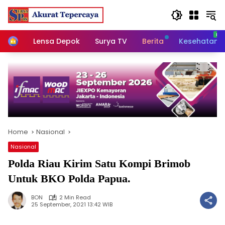
Skip
to
content
Home
Lensa Depok
Surya TV
Berita
Kesehatan
Home
Nasional
Nasional
Polda Riau Kirim Satu Kompi Brimob
Untuk BKO Polda Papua.
BON
2 Min Read
25 September, 2021 13:42 WIB