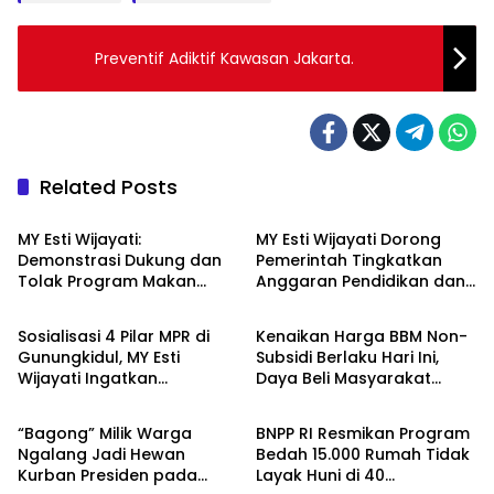
Preventif Adiktif Kawasan Jakarta.
Related Posts
Berita
Berita
MY Esti Wijayati:
MY Esti Wijayati Dorong
Demonstrasi Dukung dan
Pemerintah Tingkatkan
Tolak Program Makan
Anggaran Pendidikan dan
Berita
Berita
Bergizi Gratis Merupakan
Program Indonesia Pintar
Hak Konstitusional
Sosialisasi 4 Pilar MPR di
Kenaikan Harga BBM Non-
Gunungkidul, MY Esti
Subsidi Berlaku Hari Ini,
Wijayati Ingatkan
Daya Beli Masyarakat
Berita
Berita
Pentingnya Menjaga
Tertekan???
Persatuan
“Bagong” Milik Warga
BNPP RI Resmikan Program
Ngalang Jadi Hewan
Bedah 15.000 Rumah Tidak
Kurban Presiden pada
Layak Huni di 40