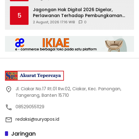
Jagongan Hak Digital 2026 Digelar,
5
Perlawanan Terhadap Pembungkaman
Media Digital
2 August, 2026 17:16 WIB
0
Jl. Ciakar No.17 Rt.01 Rw.02, Ciakar, Kec. Panongan,
Tangerang, Banten 15710
085290551129
redaksi@suryapos.id
Jaringan