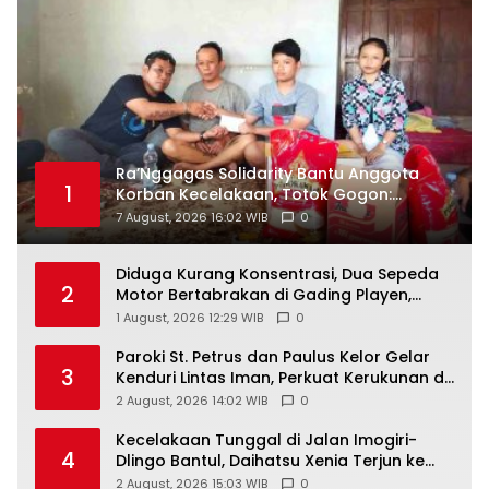
Ra’Nggagas Solidarity Bantu Anggota
1
Korban Kecelakaan, Totok Gogon:
Solidaritas Harus Jadi Tindakan Nyata
7 August, 2026 16:02 WIB
0
Diduga Kurang Konsentrasi, Dua Sepeda
2
Motor Bertabrakan di Gading Playen,
Mahasiswi Meninggal
1 August, 2026 12:29 WIB
0
Paroki St. Petrus dan Paulus Kelor Gelar
3
Kenduri Lintas Iman, Perkuat Kerukunan di
Gunungkidul
2 August, 2026 14:02 WIB
0
Kecelakaan Tunggal di Jalan Imogiri-
4
Dlingo Bantul, Daihatsu Xenia Terjun ke
Jurang
2 August, 2026 15:03 WIB
0