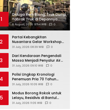
Diduga Rem Blong, Truk Dump
1
Tabrak Truk di Depannya
hingga Keduanya Terguling di
6 August, 2026 18:54 WIB
0
Patuk
Partai Kebangkitan
2
Nusantara Gelar Workshop
Nasional Untuk Anggota DPRD
31 July, 2026 08:39 WIB
0
Kabupaten/Kota di
Yogyakarta
Dari Kendaraan Pengendali
3
Massa Menjadi Penyalur Air
Bersih, AWC Polres
31 July, 2026 09:10 WIB
0
Gunungkidul Bantu Warga
Kekeringan
Polisi Ungkap Kronologi
4
Penemuan Pria 70 Tahun
Meninggal di Hotel
31 July, 2026 10:05 WIB
0
Parangtritis
Modus Borong Rokok untuk
5
Lelayu, Residivis di Bantul
Gasak Dagangan Warung
31 July, 2026 11:05 WIB
0
Senilai Rp 3 Juta