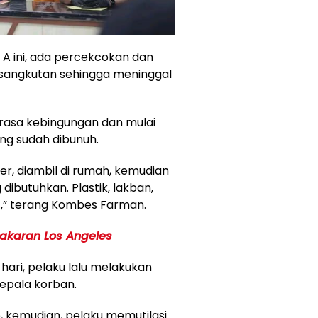
A ini, ada percekcokan dan
ersangkutan sehingga meninggal
erasa kebingungan dan mulai
ng sudah dibunuh.
, diambil di rumah, kemudian
butuhkan. Plastik, lakban,
pat,” terang Kombes Farman.
akaran Los Angeles
 hari, pelaku lalu melakukan
kepala korban.
, kemudian, pelaku memutilasi