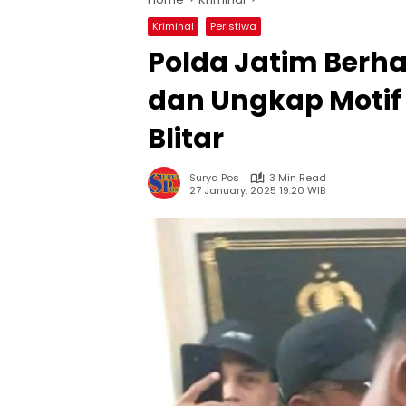
Kriminal
Peristiwa
Polda Jatim Berh
dan Ungkap Motif 
Blitar
Surya Pos
3 Min Read
27 January, 2025 19:20 WIB