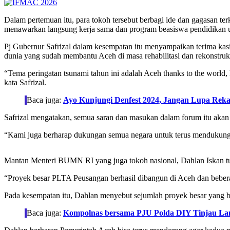
Dalam pertemuan itu, para tokoh tersebut berbagi ide dan gagasan 
menawarkan langsung kerja sama dan program beasiswa pendidikan 
Pj Gubernur Safrizal dalam kesempatan itu menyampaikan terima kasi
dunia yang sudah membantu Aceh di masa rehabilitasi dan rekonstruk
“Tema peringatan tsunami tahun ini adalah Aceh thanks to the world,
kata Safrizal.
Baca juga:
Ayo Kunjungi Denfest 2024, Jangan Lupa Rek
Safrizal mengatakan, semua saran dan masukan dalam forum itu akan
“Kami juga berharap dukungan semua negara untuk terus mendukung p
Mantan Menteri BUMN RI yang juga tokoh nasional, Dahlan Iskan tu
“Proyek besar PLTA Peusangan berhasil dibangun di Aceh dan bebera
Pada kesempatan itu, Dahlan menyebut sejumlah proyek besar yang 
Baca juga:
Kompolnas bersama PJU Polda DIY Tinjau Lang