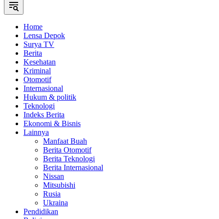
Home
Lensa Depok
Surya TV
Berita
Kesehatan
Kriminal
Otomotif
Internasional
Hukum & politik
Teknologi
Indeks Berita
Ekonomi & Bisnis
Lainnya
Manfaat Buah
Berita Otomotif
Berita Teknologi
Berita Internasional
Nissan
Mitsubishi
Rusia
Ukraina
Pendidikan