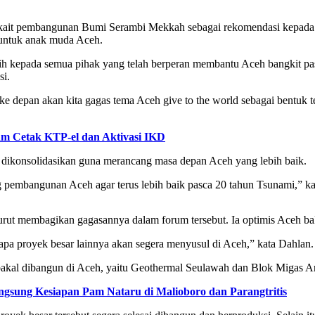
terkait pembangunan Bumi Serambi Mekkah sebagai rekomendasi kepada
untuk anak muda Aceh.
h kepada semua pihak yang telah berperan membantu Aceh bangkit pasc
si.
 ke depan akan kita gagas tema Aceh give to the world sebagai bentuk 
am Cetak KTP-el dan Aktivasi IKD
 dikonsolidasikan guna merancang masa depan Aceh yang lebih baik.
embangunan Aceh agar terus lebih baik pasca 20 tahun Tsunami,” kat
rut membagikan gagasannya dalam forum tersebut. Ia optimis Aceh ba
pa proyek besar lainnya akan segera menyusul di Aceh,” kata Dahlan.
bakal dibangun di Aceh, yaitu Geothermal Seulawah dan Blok Migas 
sung Kesiapan Pam Nataru di Malioboro dan Parangtritis