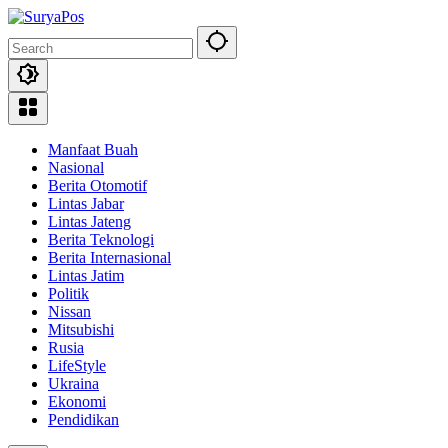
Skip
to
content
Manfaat Buah
Nasional
Berita Otomotif
Lintas Jabar
Lintas Jateng
Berita Teknologi
Berita Internasional
Lintas Jatim
Politik
Nissan
Mitsubishi
Rusia
LifeStyle
Ukraina
Ekonomi
Pendidikan