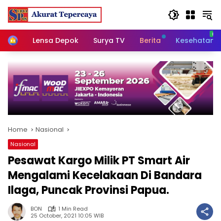
Skip
to
content
Home
Lensa Depok
Surya TV
Berita
Kesehatan
Home
Nasional
Nasional
Pesawat Kargo Milik PT Smart Air
Mengalami Kecelakaan Di Bandara
Ilaga, Puncak Provinsi Papua.
BON
1 Min Read
25 October, 2021 10:05 WIB