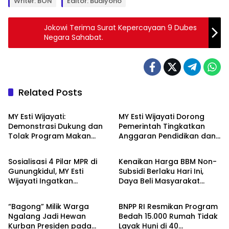
Writer: BON
Editor: Budiyono
Jokowi Terima Surat Kepercayaan 9 Dubes
Negara Sahabat.
Related Posts
Berita
Berita
MY Esti Wijayati:
MY Esti Wijayati Dorong
Demonstrasi Dukung dan
Pemerintah Tingkatkan
Tolak Program Makan
Anggaran Pendidikan dan
Berita
Berita
Bergizi Gratis Merupakan
Program Indonesia Pintar
Hak Konstitusional
Sosialisasi 4 Pilar MPR di
Kenaikan Harga BBM Non-
Gunungkidul, MY Esti
Subsidi Berlaku Hari Ini,
Wijayati Ingatkan
Daya Beli Masyarakat
Berita
Berita
Pentingnya Menjaga
Tertekan???
Persatuan
“Bagong” Milik Warga
BNPP RI Resmikan Program
Ngalang Jadi Hewan
Bedah 15.000 Rumah Tidak
Kurban Presiden pada
Layak Huni di 40