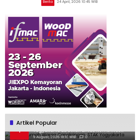
Berita
24 April, 2026 10:45 WIB
Artikel Popular
Bedah Rumah Warga Cangkringan, STAK
1
Yogyakarta Libatkan Lintas Komunitas
dan Warga
9 August, 2026 18:10 WIB
0