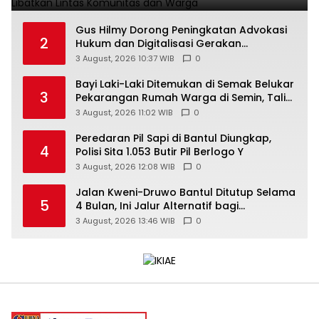
Gus Hilmy Dorong Peningkatan Advokasi
2
Hukum dan Digitalisasi Gerakan
Meningkatkan Kualitas PMII DIY
3 August, 2026 10:37 WIB
0
Bayi Laki-Laki Ditemukan di Semak Belukar
3
Pekarangan Rumah Warga di Semin, Tali
Pusar Masih Menempel
3 August, 2026 11:02 WIB
0
Peredaran Pil Sapi di Bantul Diungkap,
4
Polisi Sita 1.053 Butir Pil Berlogo Y
3 August, 2026 12:08 WIB
0
Jalan Kweni-Druwo Bantul Ditutup Selama
5
4 Bulan, Ini Jalur Alternatif bagi
Pengendara
3 August, 2026 13:46 WIB
0