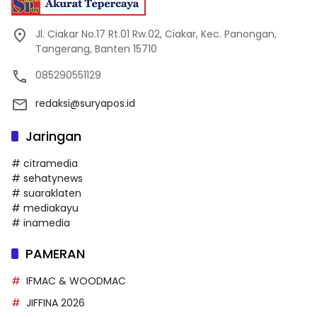
Jl. Ciakar No.17 Rt.01 Rw.02, Ciakar, Kec. Panongan,
Tangerang, Banten 15710
085290551129
redaksi@suryapos.id
Jaringan
# citramedia
# sehatynews
# suaraklaten
# mediakayu
# inamedia
PAMERAN
IFMAC & WOODMAC
JIFFINA 2026