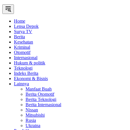
Home
Lensa Depok
Surya TV
Berita
Kesehatan
Kriminal
Otomotif
Internasional
Hukum & politik
Teknologi
Indeks Berita
Ekonomi & Bisnis
Lainnya
Manfaat Buah
Berita Otomotif
Berita Teknologi
Berita Internasional
Nissan
Mitsubishi
Rusia
Ukraina