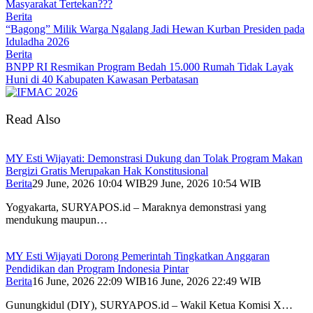
Masyarakat Tertekan???
Berita
“Bagong” Milik Warga Ngalang Jadi Hewan Kurban Presiden pada
Iduladha 2026
Berita
BNPP RI Resmikan Program Bedah 15.000 Rumah Tidak Layak
Huni di 40 Kabupaten Kawasan Perbatasan
Read Also
MY Esti Wijayati: Demonstrasi Dukung dan Tolak Program Makan
Bergizi Gratis Merupakan Hak Konstitusional
Berita
29 June, 2026 10:04 WIB
29 June, 2026 10:54 WIB
Yogyakarta, SURYAPOS.id – Maraknya demonstrasi yang
mendukung maupun…
MY Esti Wijayati Dorong Pemerintah Tingkatkan Anggaran
Pendidikan dan Program Indonesia Pintar
Berita
16 June, 2026 22:09 WIB
16 June, 2026 22:49 WIB
Gunungkidul (DIY), SURYAPOS.id – Wakil Ketua Komisi X…