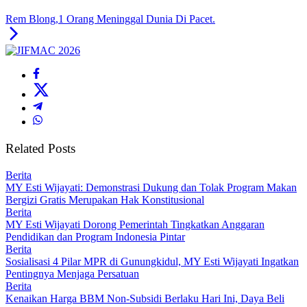
Rem Blong,1 Orang Meninggal Dunia Di Pacet.
Related Posts
Berita
MY Esti Wijayati: Demonstrasi Dukung dan Tolak Program Makan
Bergizi Gratis Merupakan Hak Konstitusional
Berita
MY Esti Wijayati Dorong Pemerintah Tingkatkan Anggaran
Pendidikan dan Program Indonesia Pintar
Berita
Sosialisasi 4 Pilar MPR di Gunungkidul, MY Esti Wijayati Ingatkan
Pentingnya Menjaga Persatuan
Berita
Kenaikan Harga BBM Non-Subsidi Berlaku Hari Ini, Daya Beli