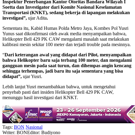
Inspektur Penerbangan Kantor Otoritas Bandara Wilayah I
Soetta dan Investigator dari Komite Nasional Keselamatan
Transportasi (KNKT), sedang bekerja di lapangan melakukan
investigasi”,
ujar Adita
.
Sementara itu, Kabid Humas Polda Metro Jaya, Kombes Pol Yusri
Yunus saat dikonfirmasi oleh awak media menyampaikan bahwa,
Helikopter Bell 429 PK CAW mengalami masalah saat melakukan
kalibrasi mesin sekitar 100 meter dan terjadi trouble pada mesinnya.
“
Dari keterangan awal yang didapat dari Pilot, menyampaikan
bahwa Helikopter baru saja terbang 100 meter, dan mengalami
gangguan mesin pada saat turun, dan dihempas angin kencang
sehingga terhempas, jadi baru itu saja sementara yang bisa
didapat”,
ujar Yusri.
Lebih lanjut Yusri menambahkan bahwa, untuk mengetahui
penyebab pasti dari insiden Helikopter Bell 429 PK CAW,
menunggu hasil investigasi dari KNKT.
Tags:
BON
Nasional
Writer: BON
Editor: Budiyono