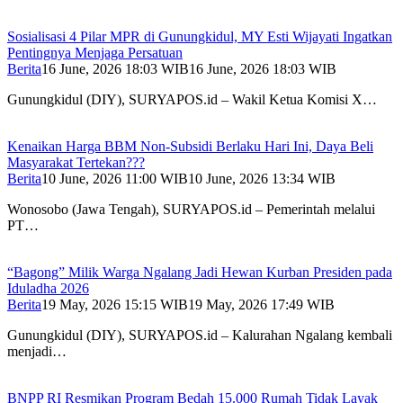
Sosialisasi 4 Pilar MPR di Gunungkidul, MY Esti Wijayati Ingatkan
Pentingnya Menjaga Persatuan
Berita
16 June, 2026 18:03 WIB
16 June, 2026 18:03 WIB
Gunungkidul (DIY), SURYAPOS.id – Wakil Ketua Komisi X…
Kenaikan Harga BBM Non-Subsidi Berlaku Hari Ini, Daya Beli
Masyarakat Tertekan???
Berita
10 June, 2026 11:00 WIB
10 June, 2026 13:34 WIB
Wonosobo (Jawa Tengah), SURYAPOS.id – Pemerintah melalui
PT…
“Bagong” Milik Warga Ngalang Jadi Hewan Kurban Presiden pada
Iduladha 2026
Berita
19 May, 2026 15:15 WIB
19 May, 2026 17:49 WIB
Gunungkidul (DIY), SURYAPOS.id – Kalurahan Ngalang kembali
menjadi…
BNPP RI Resmikan Program Bedah 15.000 Rumah Tidak Layak