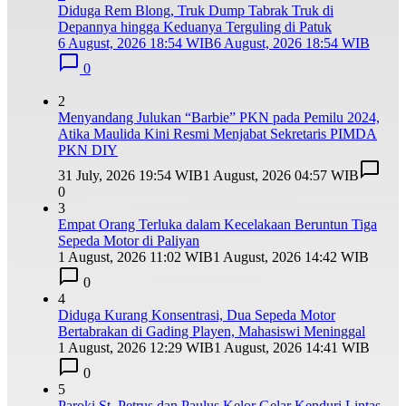
Diduga Rem Blong, Truk Dump Tabrak Truk di
Depannya hingga Keduanya Terguling di Patuk
6 August, 2026 18:54 WIB
6 August, 2026 18:54 WIB
0
2
Menyandang Julukan “Barbie” PKN pada Pemilu 2024,
Atika Maulida Kini Resmi Menjabat Sekretaris PIMDA
PKN DIY
31 July, 2026 19:54 WIB
1 August, 2026 04:57 WIB
0
3
Empat Orang Terluka dalam Kecelakaan Beruntun Tiga
Sepeda Motor di Paliyan
1 August, 2026 11:02 WIB
1 August, 2026 14:42 WIB
0
4
Diduga Kurang Konsentrasi, Dua Sepeda Motor
Bertabrakan di Gading Playen, Mahasiswi Meninggal
1 August, 2026 12:29 WIB
1 August, 2026 14:41 WIB
0
5
Paroki St. Petrus dan Paulus Kelor Gelar Kenduri Lintas