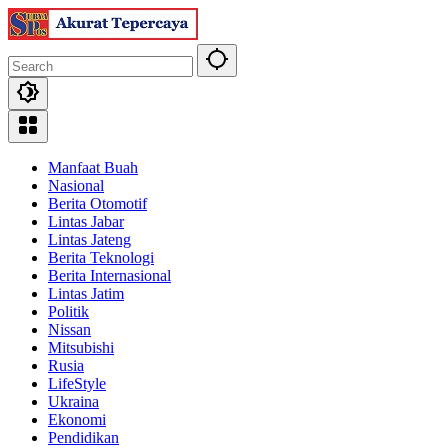
Skip
to
content
Manfaat Buah
Nasional
Berita Otomotif
Lintas Jabar
Lintas Jateng
Berita Teknologi
Berita Internasional
Lintas Jatim
Politik
Nissan
Mitsubishi
Rusia
LifeStyle
Ukraina
Ekonomi
Pendidikan