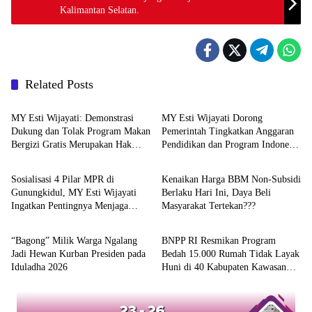
Kalimantan Selatan.
Related Posts
Berita
Berita
MY Esti Wijayati: Demonstrasi
MY Esti Wijayati Dorong
Dukung dan Tolak Program Makan
Pemerintah Tingkatkan Anggaran
Bergizi Gratis Merupakan Hak
Pendidikan dan Program Indonesia
Berita
Berita
Konstitusional
Pintar
Sosialisasi 4 Pilar MPR di
Kenaikan Harga BBM Non-Subsidi
Gunungkidul, MY Esti Wijayati
Berlaku Hari Ini, Daya Beli
Ingatkan Pentingnya Menjaga
Masyarakat Tertekan???
Berita
Berita
Persatuan
“Bagong” Milik Warga Ngalang
BNPP RI Resmikan Program
Jadi Hewan Kurban Presiden pada
Bedah 15.000 Rumah Tidak Layak
Iduladha 2026
Huni di 40 Kabupaten Kawasan
Perbatasan