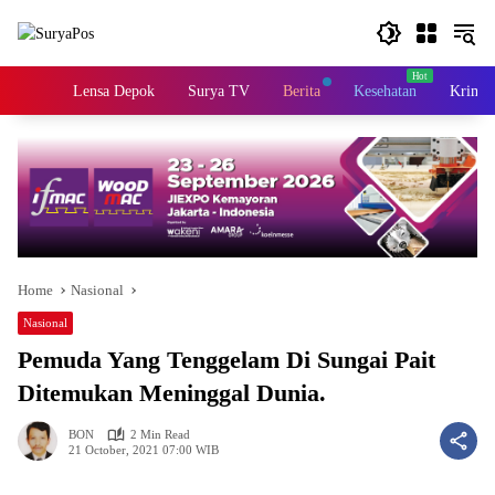
Skip
to
content
Home
Lensa Depok
Surya TV
Berita
Kesehatan
Krimin
Home
Nasional
Nasional
Pemuda Yang Tenggelam Di Sungai Pait
Ditemukan Meninggal Dunia.
BON
2 Min Read
21 October, 2021 07:00 WIB