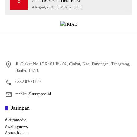
5
dalam Menekan Deforestasi
4 August, 2026 18:58 WIB
0
Jl. Ciakar No.17 Rt.01 Rw.02, Ciakar, Kec. Panongan, Tangerang,
Banten 15710
085290551129
redaksi@suryapos.id
Jaringan
# citramedia
# sehatynews
# suaraklaten