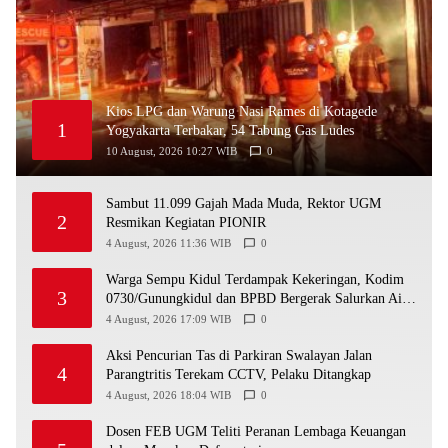
Kios LPG dan Warung Nasi Rames di Kotagede
1
Yogyakarta Terbakar, 54 Tabung Gas Ludes
10 August, 2026 10:27 WIB
0
Sambut 11.099 Gajah Mada Muda, Rektor UGM
2
Resmikan Kegiatan PIONIR
4 August, 2026 11:36 WIB
0
Warga Sempu Kidul Terdampak Kekeringan, Kodim
3
0730/Gunungkidul dan BPBD Bergerak Salurkan Air
Bersih
4 August, 2026 17:09 WIB
0
Aksi Pencurian Tas di Parkiran Swalayan Jalan
4
Parangtritis Terekam CCTV, Pelaku Ditangkap
4 August, 2026 18:04 WIB
0
Dosen FEB UGM Teliti Peranan Lembaga Keuangan