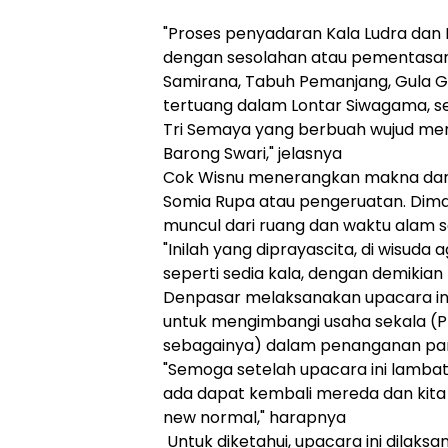
"Proses penyadaran Kala Ludra dan D
dengan sesolahan atau pementasan
Samirana, Tabuh Pemanjang, Gula G
tertuang dalam Lontar Siwagama, 
Tri Semaya yang berbuah wujud men
Barong Swari," jelasnya
Cok Wisnu menerangkan makna dari 
Somia Rupa atau pengeruatan. Dimana
muncul dari ruang dan waktu alam 
"Inilah yang diprayascita, di wisuda
seperti sedia kala, dengan demikian
Denpasar melaksanakan upacara ini
untuk mengimbangi usaha sekala (Pr
sebagainya) dalam penanganan pand
"Semoga setelah upacara ini lambat 
ada dapat kembali mereda dan kita 
new normal," harapnya
Untuk diketahui, upacara ini dilak