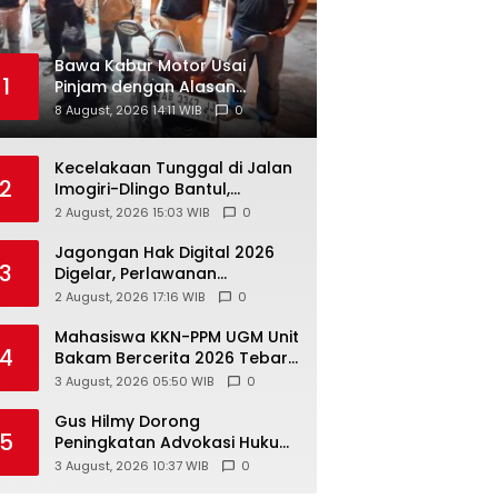
Bawa Kabur Motor Usai
1
Pinjam dengan Alasan
Jemput Adik di SPBU, Pelaku
8 August, 2026 14:11 WIB
0
Ditangkap Saat COD
Kecelakaan Tunggal di Jalan
2
Imogiri-Dlingo Bantul,
Daihatsu Xenia Terjun ke
2 August, 2026 15:03 WIB
0
Jurang
Jagongan Hak Digital 2026
3
Digelar, Perlawanan
Terhadap Pembungkaman
2 August, 2026 17:16 WIB
0
Media Digital
Mahasiswa KKN-PPM UGM Unit
4
Bakam Bercerita 2026 Tebar
1.200 Bibit Mangrove di Sungai
3 August, 2026 05:50 WIB
0
Air Layang
Gus Hilmy Dorong
5
Peningkatan Advokasi Hukum
dan Digitalisasi Gerakan
3 August, 2026 10:37 WIB
0
Meningkatkan Kualitas PMII