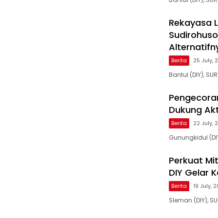
Rekayasa La
Sudirohuso
Alternatifn
Berita
25 July, 
Bantul (DIY), SU
Pengecoran
Dukung Akt
Berita
22 July, 
Gunungkidul (D
Perkuat Mi
DIY Gelar K
Berita
19 July, 
Sleman (DIY), S