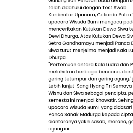
Gunung Sari Peliatan Ubud dengan s
telah didahului dengan Test Swab.
Kordinator Upacara, Cokorda Putr
upacara Wisuda Bumi mengacu pad
menceritakan Kutukan Dewa Siwa t
Dewi Dhurga. Atas Kutukan Dewa Siw
Setra Gandhamayu menjadi Panca 
Siwa turut menjelma menjadi Kala 
Dhurga.
"Pertemuan antara Kala Ludra dan P
melahirkan berbagai bencana, dian
gering tetumpur dan gering agung," 
Lebih lanjut Sang Hyang Tri Semay
Wisnu dan Siwa sebagai pencipta, 
semesta ini menjadi khawatir. Sehi
upacara Wisuda Bumi yang didasari
Panca Sanak Madurga kepada cipta
diantaranya yakni sasab, merana, g
agung ini.