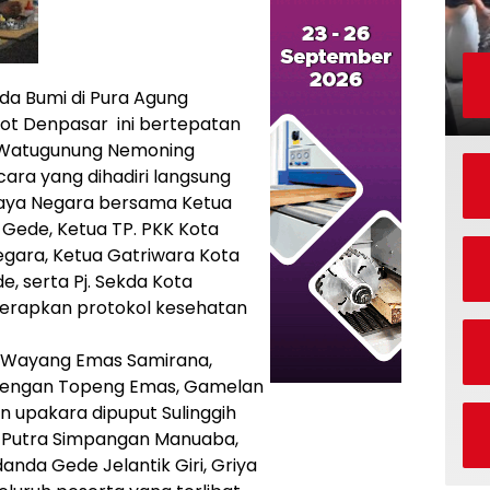
da Bumi di Pura Agung
kot Denpasar ini bertepatan
 Watugunung Nemoning
ara yang dihadiri langsung
 Jaya Negara bersama Ketua
 Gede, Ketua TP. PKK Kota
egara, Ketua Gatriwara Kota
, serta Pj. Sekda Kota
erapkan protokol kesehatan
n Wayang Emas Samirana,
 dengan Topeng Emas, Gamelan
n upakara dipuput Sulinggih
e Putra Simpangan Manuaba,
nda Gede Jelantik Giri, Griya