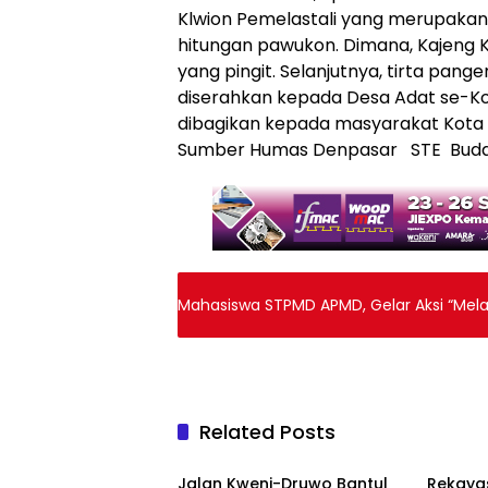
Klwion Pemelastali yang merupakan 
hitungan pawukon. Dimana, Kajeng K
yang pingit. Selanjutnya, tirta pang
diserahkan kepada Desa Adat se-Ko
dibagikan kepada masyarakat Kota 
Sumber Humas Denpasar STE Bud
Mahasiswa STPMD APMD, Gelar Aksi “Melaw
Related Posts
Berita
Berita
Jalan Kweni-Druwo Bantul
Rekayas