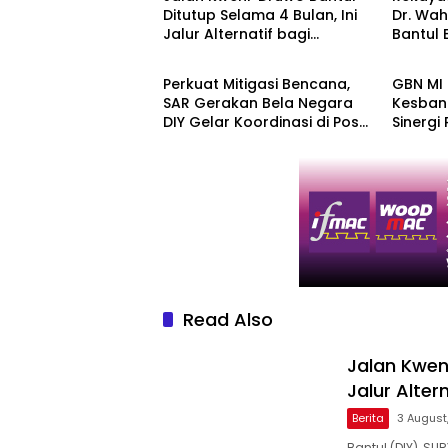
Ditutup Selama 4 Bulan, Ini
Dr. Wah
Jalur Alternatif bagi
Bantul 
Berita
Berita
Pengendara
Jalur A
Perkuat Mitigasi Bencana,
GBN MI 
SAR Gerakan Bela Negara
Kesbang
DIY Gelar Koordinasi di Pos
Sinergi
Aju
dan Edu
Read Also
Jalan Kwen
Jalur Alte
Berita
3 August
Bantul (DIY), SU