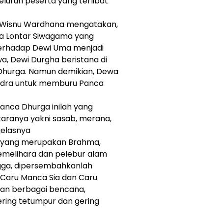
eluruh peserta yang terlibat
a Wisnu Wardhana mengatakan,
a Lontar Siwagama yang
erhadap Dewi Uma menjadi
a, Dewi Durgha beristana di
Dhurga. Namun demikian, Dewa
Ludra untuk memburu Panca
anca Dhurga inilah yang
taranya yakni sasab, merana,
jelasnya
a yang merupakan Brahma,
pemelihara dan pelebur alam
ngga, dipersembahkanlah
 Caru Manca Sia dan Caru
an berbagai bencana,
ering tetumpur dan gering