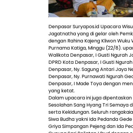
Denpasar Suryapos.id Upacara Wisu
Jagatnatha yang di gelar oleh Pem
dengan Rahina Kajeng Kliwon Wuku
Purnama Katiga, Minggu (22/8). upac
Walikota Denpasar, I Gusti Ngurah
DPRD Kota Denpasar, I Gusti Ngurah
Denpasar, Ny. Sagung Antari Jaya N
Denpasar, Ny. Purnawati Ngurah Gede
Denpasar, I Made Toya dengan men
yang ketat.
Dalam upacara ini juga dipentaska
Sesolahan Sang Hyang Tri Semaya
serta Kekidungan. Seluruh rangakaia
Siwa Budha yakni Ida Pedanda Ged
Griya Simpangan Pejeng dan Ida Peda