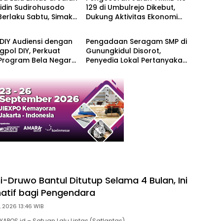
idin Sudirohusodo
129 di Umbulrejo Dikebut,
Berlaku Sabtu, Simak
Dukung Aktivitas Ekonomi
Berita
lternatifnya
Warga
DIY Audiensi dengan
Pengadaan Seragam SMP di
pol DIY, Perkuat
Gunungkidul Disorot,
 Program Bela Negara
Penyedia Lokal Pertanyakan
kasi Cinta Tanah Air
Mengapa Selalu Mengarah
ke Vendor yang Sama
i-Druwo Bantul Ditutup Selama 4 Bulan, Ini
rnatif bagi Pengendara
, 2026 13:46 WIB
RYAPOS.id – Satuan Lalu Lintas (Satlantas)…