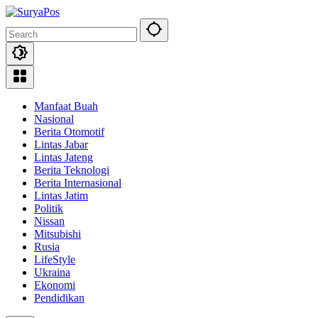
Skip
to
content
Manfaat Buah
Nasional
Berita Otomotif
Lintas Jabar
Lintas Jateng
Berita Teknologi
Berita Internasional
Lintas Jatim
Politik
Nissan
Mitsubishi
Rusia
LifeStyle
Ukraina
Ekonomi
Pendidikan