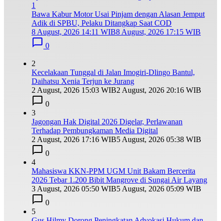
1
Bawa Kabur Motor Usai Pinjam dengan Alasan Jemput
Adik di SPBU, Pelaku Ditangkap Saat COD
8 August, 2026 14:11 WIB
8 August, 2026 17:15 WIB
0
2
Kecelakaan Tunggal di Jalan Imogiri-Dlingo Bantul,
Daihatsu Xenia Terjun ke Jurang
2 August, 2026 15:03 WIB
2 August, 2026 20:16 WIB
0
3
Jagongan Hak Digital 2026 Digelar, Perlawanan
Terhadap Pembungkaman Media Digital
2 August, 2026 17:16 WIB
5 August, 2026 05:38 WIB
0
4
Mahasiswa KKN-PPM UGM Unit Bakam Bercerita
2026 Tebar 1.200 Bibit Mangrove di Sungai Air Layang
3 August, 2026 05:50 WIB
5 August, 2026 05:09 WIB
0
5
Gus Hilmy Dorong Peningkatan Advokasi Hukum dan