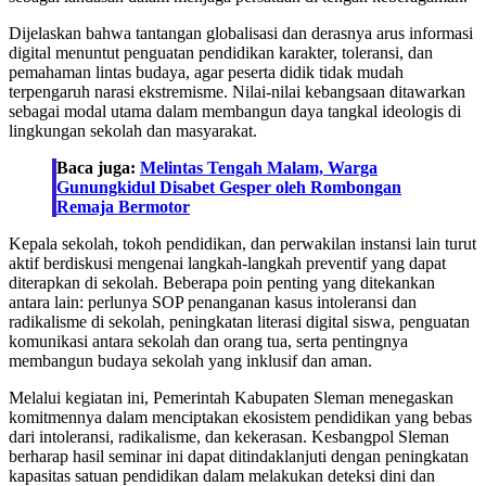
Dijelaskan bahwa tantangan globalisasi dan derasnya arus informasi
digital menuntut penguatan pendidikan karakter, toleransi, dan
pemahaman lintas budaya, agar peserta didik tidak mudah
terpengaruh narasi ekstremisme. Nilai-nilai kebangsaan ditawarkan
sebagai modal utama dalam membangun daya tangkal ideologis di
lingkungan sekolah dan masyarakat.
Baca juga:
Melintas Tengah Malam, Warga
Gunungkidul Disabet Gesper oleh Rombongan
Remaja Bermotor
Kepala sekolah, tokoh pendidikan, dan perwakilan instansi lain turut
aktif berdiskusi mengenai langkah-langkah preventif yang dapat
diterapkan di sekolah. Beberapa poin penting yang ditekankan
antara lain: perlunya SOP penanganan kasus intoleransi dan
radikalisme di sekolah, peningkatan literasi digital siswa, penguatan
komunikasi antara sekolah dan orang tua, serta pentingnya
membangun budaya sekolah yang inklusif dan aman.
Melalui kegiatan ini, Pemerintah Kabupaten Sleman menegaskan
komitmennya dalam menciptakan ekosistem pendidikan yang bebas
dari intoleransi, radikalisme, dan kekerasan. Kesbangpol Sleman
berharap hasil seminar ini dapat ditindaklanjuti dengan peningkatan
kapasitas satuan pendidikan dalam melakukan deteksi dini dan