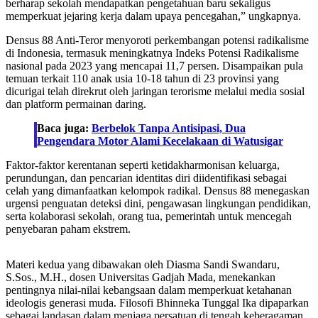
berharap sekolah mendapatkan pengetahuan baru sekaligus
memperkuat jejaring kerja dalam upaya pencegahan,” ungkapnya.
Densus 88 Anti-Teror menyoroti perkembangan potensi radikalisme
di Indonesia, termasuk meningkatnya Indeks Potensi Radikalisme
nasional pada 2023 yang mencapai 11,7 persen. Disampaikan pula
temuan terkait 110 anak usia 10-18 tahun di 23 provinsi yang
dicurigai telah direkrut oleh jaringan terorisme melalui media sosial
dan platform permainan daring.
Baca juga:
Berbelok Tanpa Antisipasi, Dua
Pengendara Motor Alami Kecelakaan di Watusigar
Faktor-faktor kerentanan seperti ketidakharmonisan keluarga,
perundungan, dan pencarian identitas diri diidentifikasi sebagai
celah yang dimanfaatkan kelompok radikal. Densus 88 menegaskan
urgensi penguatan deteksi dini, pengawasan lingkungan pendidikan,
serta kolaborasi sekolah, orang tua, pemerintah untuk mencegah
penyebaran paham ekstrem.
Materi kedua yang dibawakan oleh Diasma Sandi Swandaru,
S.Sos., M.H., dosen Universitas Gadjah Mada, menekankan
pentingnya nilai-nilai kebangsaan dalam memperkuat ketahanan
ideologis generasi muda. Filosofi Bhinneka Tunggal Ika dipaparkan
sebagai landasan dalam menjaga persatuan di tengah keberagaman.