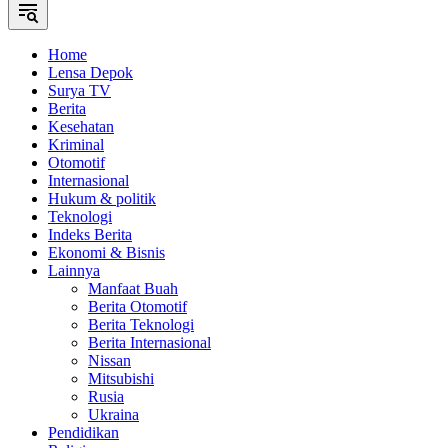
Home
Lensa Depok
Surya TV
Berita
Kesehatan
Kriminal
Otomotif
Internasional
Hukum & politik
Teknologi
Indeks Berita
Ekonomi & Bisnis
Lainnya
Manfaat Buah
Berita Otomotif
Berita Teknologi
Berita Internasional
Nissan
Mitsubishi
Rusia
Ukraina
Pendidikan