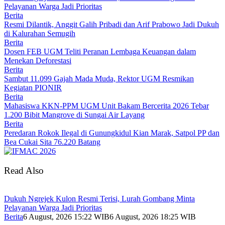
Pelayanan Warga Jadi Prioritas
Berita
Resmi Dilantik, Anggit Galih Pribadi dan Arif Prabowo Jadi Dukuh
di Kalurahan Semugih
Berita
Dosen FEB UGM Teliti Peranan Lembaga Keuangan dalam
Menekan Deforestasi
Berita
Sambut 11.099 Gajah Mada Muda, Rektor UGM Resmikan
Kegiatan PIONIR
Berita
Mahasiswa KKN-PPM UGM Unit Bakam Bercerita 2026 Tebar
1.200 Bibit Mangrove di Sungai Air Layang
Berita
Peredaran Rokok Ilegal di Gunungkidul Kian Marak, Satpol PP dan
Bea Cukai Sita 76.220 Batang
Read Also
Dukuh Ngrejek Kulon Resmi Terisi, Lurah Gombang Minta
Pelayanan Warga Jadi Prioritas
Berita
6 August, 2026 15:22 WIB
6 August, 2026 18:25 WIB