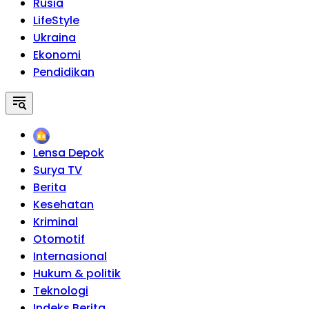
Rusia
LifeStyle
Ukraina
Ekonomi
Pendidikan
Home
Lensa Depok
Surya TV
Berita
Kesehatan
Kriminal
Otomotif
Internasional
Hukum & politik
Teknologi
Indeks Berita