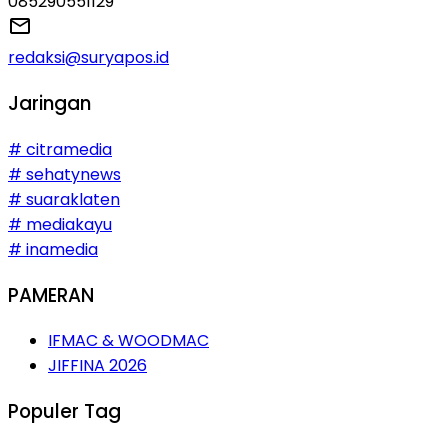
085290551129
redaksi@suryapos.id
Jaringan
# citramedia
# sehatynews
# suaraklaten
# mediakayu
# inamedia
PAMERAN
IFMAC & WOODMAC
JIFFINA 2026
Populer Tag