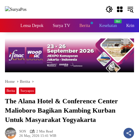
Skip
to
content
Home
Lensa Depok
Surya TV
Berita
Kesehatan
Krimin
Home
Berita
Berita
Suryapos
The Alana Hotel & Conference Center
Malioboro Bagikan Kambing Kurban
Untuk Masyarakat Yogyakarta
SON
2 Min Read
26 May, 2026 15:41 WIB