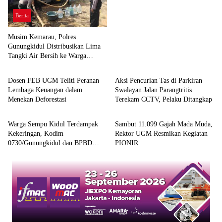
Berita
Musim Kemarau, Polres
Gunungkidul Distribusikan Lima
Tangki Air Bersih ke Warga
Berita
Berita
Paliyan
Dosen FEB UGM Teliti Peranan
Aksi Pencurian Tas di Parkiran
Lembaga Keuangan dalam
Swalayan Jalan Parangtritis
Menekan Deforestasi
Terekam CCTV, Pelaku Ditangkap
Berita
Berita
Warga Sempu Kidul Terdampak
Sambut 11.099 Gajah Mada Muda,
Kekeringan, Kodim
Rektor UGM Resmikan Kegiatan
0730/Gunungkidul dan BPBD
PIONIR
Bergerak Salurkan Air Bersih