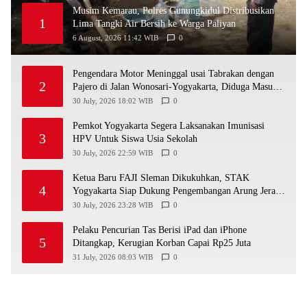
Musim Kemarau, Polres Gunungkidul Distribusikan
1
Lima Tangki Air Bersih ke Warga Paliyan
6 August, 2026 11:42 WIB
0
Pengendara Motor Meninggal usai Tabrakan dengan
2
Pajero di Jalan Wonosari-Yogyakarta, Diduga Masuk
Jalur Lawan
30 July, 2026 18:02 WIB
0
Pemkot Yogyakarta Segera Laksanakan Imunisasi
3
HPV Untuk Siswa Usia Sekolah
30 July, 2026 22:59 WIB
0
Ketua Baru FAJI Sleman Dikukuhkan, STAK
4
Yogyakarta Siap Dukung Pengembangan Arung Jeram
DIY
30 July, 2026 23:28 WIB
0
Pelaku Pencurian Tas Berisi iPad dan iPhone
5
Ditangkap, Kerugian Korban Capai Rp25 Juta
31 July, 2026 08:03 WIB
0