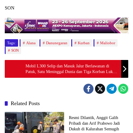
SON
Tags:
Alana
Danunegaran
Kurban
Maliobor
SON
Mobil L300 Selip dan Masuk Jalur Berlawanan di
Patuk, Satu Meninggal Dunia dan Tiga Korban Luka
Berat
Related Posts
Berita
Resmi Dilantik, Anggit Galih
Pribadi dan Arif Prabowo Jadi
Dukuh di Kalurahan Semugih