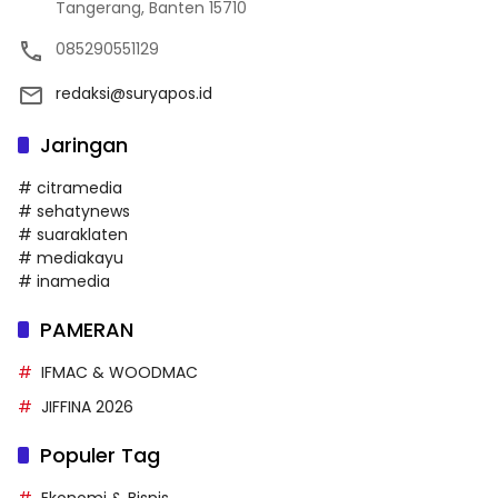
Tangerang, Banten 15710
085290551129
redaksi@suryapos.id
Jaringan
# citramedia
# sehatynews
# suaraklaten
# mediakayu
# inamedia
PAMERAN
IFMAC & WOODMAC
JIFFINA 2026
Populer Tag