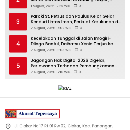
Mahasiswi Meninggal
1 August, 2026 12:29 WIB
0
Paroki St. Petrus dan Paulus Kelor Gelar
3
Kenduri Lintas Iman, Perkuat Kerukunan di
Gunungkidul
2 August, 2026 14:02 WIB
0
Kecelakaan Tunggal di Jalan Imogiri-
4
Dlingo Bantul, Daihatsu Xenia Terjun ke
Jurang
2 August, 2026 15:03 WIB
0
Jagongan Hak Digital 2026 Digelar,
5
Perlawanan Terhadap Pembungkaman
Media Digital
2 August, 2026 17:16 WIB
0
Jl. Ciakar No.17 Rt.01 Rw.02, Ciakar, Kec. Panongan,