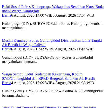
Bakti Sosial Polres Kulonprogo, Wakapolres Serahkan Kursi Roda
untuk Warga Karangsari
Berita
6 August, 2026 14:00 WIB
6 August, 2026 17:04 WIB
Kulonprogo (DIY), SURYAPOS.id – Polres Kulonprogo kembali
menunjukkan…
Musim Kemarau, Polres Gunungkidul Distribusikan Lima Tangki
Air Bersih ke Warga Paliyan
Berita
6 August, 2026 11:42 WIB
6 August, 2026 11:42 WIB
Gunungkidul (DIY), SURYAPOS.id – Polres Gunungkidul
menyalurkan bantuan…
Warga Sempu Kidul Terdampak Kekeringan, Kodim
0730/Gunungkidul dan BPBD Bergerak Salurkan Air Bersih
Berita
4 August, 2026 17:09 WIB
4 August, 2026 21:33 WIB
Gunungkidul (DIY), SURYAPOS.id – Kodim 0730/Gunungkidul
bersama Badan…
Jalan Kweni-Druwo Bantul Ditutup Selama 4 Bulan, Ini Jalur