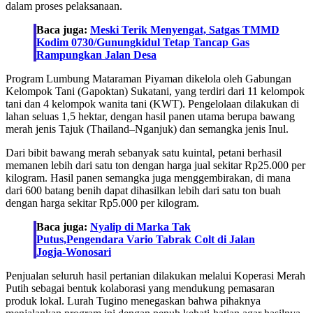
dalam proses pelaksanaan.
Baca juga:
Meski Terik Menyengat, Satgas TMMD
Kodim 0730/Gunungkidul Tetap Tancap Gas
Rampungkan Jalan Desa
Program Lumbung Mataraman Piyaman dikelola oleh Gabungan
Kelompok Tani (Gapoktan) Sukatani, yang terdiri dari 11 kelompok
tani dan 4 kelompok wanita tani (KWT). Pengelolaan dilakukan di
lahan seluas 1,5 hektar, dengan hasil panen utama berupa bawang
merah jenis Tajuk (Thailand–Nganjuk) dan semangka jenis Inul.
Dari bibit bawang merah sebanyak satu kuintal, petani berhasil
memanen lebih dari satu ton dengan harga jual sekitar Rp25.000 per
kilogram. Hasil panen semangka juga menggembirakan, di mana
dari 600 batang benih dapat dihasilkan lebih dari satu ton buah
dengan harga sekitar Rp5.000 per kilogram.
Baca juga:
Nyalip di Marka Tak
Putus,Pengendara Vario Tabrak Colt di Jalan
Jogja-Wonosari
Penjualan seluruh hasil pertanian dilakukan melalui Koperasi Merah
Putih sebagai bentuk kolaborasi yang mendukung pemasaran
produk lokal. Lurah Tugino menegaskan bahwa pihaknya