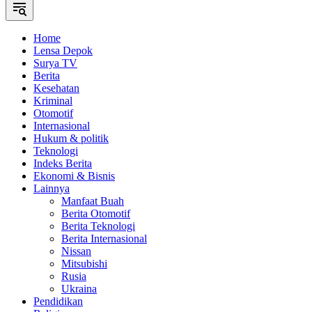
Home
Lensa Depok
Surya TV
Berita
Kesehatan
Kriminal
Otomotif
Internasional
Hukum & politik
Teknologi
Indeks Berita
Ekonomi & Bisnis
Lainnya
Manfaat Buah
Berita Otomotif
Berita Teknologi
Berita Internasional
Nissan
Mitsubishi
Rusia
Ukraina
Pendidikan