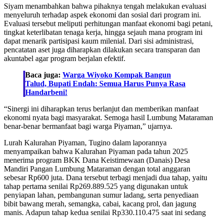
Siyam menambahkan bahwa pihaknya tengah melakukan evaluasi
menyeluruh terhadap aspek ekonomi dan sosial dari program ini.
Evaluasi tersebut meliputi perhitungan manfaat ekonomi bagi petani,
tingkat keterlibatan tenaga kerja, hingga sejauh mana program ini
dapat menarik partisipasi kaum milenial. Dari sisi administrasi,
pencatatan aset juga diharapkan dilakukan secara transparan dan
akuntabel agar program berjalan efektif.
Baca juga:
Warga Wiyoko Kompak Bangun
Talud, Bupati Endah: Semua Harus Punya Rasa
Handarbeni!
“Sinergi ini diharapkan terus berlanjut dan memberikan manfaat
ekonomi nyata bagi masyarakat. Semoga hasil Lumbung Mataraman
benar-benar bermanfaat bagi warga Piyaman,” ujarnya.
Lurah Kalurahan Piyaman, Tugino dalam laporannya
menyampaikan bahwa Kalurahan Piyaman pada tahun 2025
menerima program BKK Dana Keistimewaan (Danais) Desa
Mandiri Pangan Lumbung Mataraman dengan total anggaran
sebesar Rp600 juta. Dana tersebut terbagi menjadi dua tahap, yaitu
tahap pertama senilai Rp269.889.525 yang digunakan untuk
penyiapan lahan, pembangunan sumur ladang, serta penyediaan
bibit bawang merah, semangka, cabai, kacang prol, dan jagung
manis. Adapun tahap kedua senilai Rp330.110.475 saat ini sedang