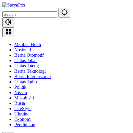
Skip
to
content
Manfaat Buah
Nasional
Berita Otomotif
Lintas Jabar
Lintas Jateng
Berita Teknologi
Berita Internasional
Lintas Jatim
Politik
Nissan
Mitsubishi
Rusia
LifeStyle
Ukraina
Ekonomi
Pendidikan