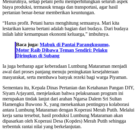
Menurutnya, setiap petani perlu memperhitungkan seluruh aspek
biaya produksi, termasuk tenaga dan transportasi, agar hasil
pertanian benar-benar memberikan keuntungan.
“Harus profit. Petani harus menghitung semuanya. Mari kita
lestarikan karena bertani adalah bagian dari budaya. Dari budaya
inilah lahir kemampuan ekonomi keluarga,” imbuhnya.
Baca juga:
Mabuk di Pantai Parangkusumo,
Motor Raib Dibawa Teman Sendiri: Pelaku
Diringkus di Subang
Ia juga berharap agar keberadaan Lumbung Mataraman menjadi
awal dari proses panjang menuju peningkatan kesejahteraan
masyarakat, serta membawa banyak rezeki bagi warga Piyaman.
Sementara itu, Kepala Dinas Pertanian dan Ketahanan Pangan DIY,
Siyam Arjayanti, menjelaskan bahwa pelaksanaan program ini
merupakan tindak lanjut dari arahan Ngarsa Dalem Sri Sultan
Hamengku Buwono X, yang menekankan pentingnya kolaborasi
antara Lumbung Mataraman dengan Koperasi Merah Putih. Melalui
kerja sama tersebut, hasil produksi Lumbung Mataraman akan
dipasarkan oleh Koperasi Desa (Kopdes) Merah Putih sehingga
terbentuk rantai nilai yang berkelanjutan.