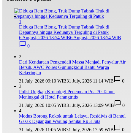
1
Diduga Rem Blong, Truk Dump Tabrak Truk di
Depannya hingga Keduanya Terguling di Patuk
6 August, 2026 18:54 WIB
6 August, 2026 18:54 WIB
0
2
Dari Kendaraan Pengendali Massa Menjadi Penyalur Air
Bersih, AWC Polres Gunungkidul Bantu Warga
Kekeringan
31 July, 2026 09:10 WIB
31 July, 2026 11:14 WIB
0
3
Polisi Ungkap Kronologi Penemuan Pria 70 Tahun
Meninggal di Hotel Parangtritis
31 July, 2026 10:05 WIB
31 July, 2026 13:09 WIB
0
4
Modus Borong Rokok untuk Lelayu, Residivis di Bantul
Gasak Dagangan Warung Senilai Rp 3 Juta
31 July, 2026 11:05 WIB
31 July, 2026 17:59 WIB
0