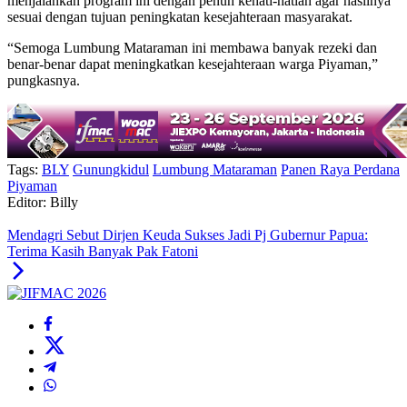
menjalankan program ini dengan penuh kehati-hatian agar hasilnya
sesuai dengan tujuan peningkatan kesejahteraan masyarakat.
“Semoga Lumbung Mataraman ini membawa banyak rezeki dan
benar-benar dapat meningkatkan kesejahteraan warga Piyaman,”
pungkasnya.
Tags:
BLY
Gunungkidul
Lumbung Mataraman
Panen Raya Perdana
Piyaman
Editor: Billy
Mendagri Sebut Dirjen Keuda Sukses Jadi Pj Gubernur Papua:
Terima Kasih Banyak Pak Fatoni