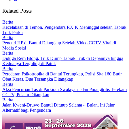
Related Posts
Berita
Kecelakaan di Temon, Pengendara RX-K Meninggal setelah Tabrak
Truk Parkir
Berita
Pencuri HP di Bantul Ditangkap Setelah Video CCTV Viral di
Media Sosial
Berita
Diduga Rem Blong, Truk Dump Tabrak Truk di Depannya hingga
Keduanya Terguling di Patuk
Berita
Peredaran Psikotropika di Bantul Terungkap, Polisi Sita 160 Butir
Obat Keras, Dua Tersangka Ditangkap
Berita
Aksi Pencurian Tas di Parkiran Swalayan Jalan Parangtritis Terekam
CCTV, Pelaku Ditangkap
Berita
Jalan Kweni-Druwo Bantul Ditutup Selama 4 Bulan, Ini Jalur
Alternatif bagi Pengendara