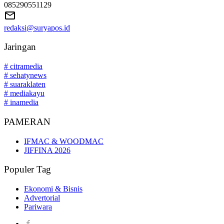
085290551129
redaksi@suryapos.id
Jaringan
# citramedia
# sehatynews
# suaraklaten
# mediakayu
# inamedia
PAMERAN
IFMAC & WOODMAC
JIFFINA 2026
Populer Tag
Ekonomi & Bisnis
Advertorial
Pariwara