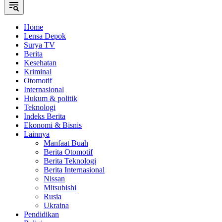
Home
Lensa Depok
Surya TV
Berita
Kesehatan
Kriminal
Otomotif
Internasional
Hukum & politik
Teknologi
Indeks Berita
Ekonomi & Bisnis
Lainnya
Manfaat Buah
Berita Otomotif
Berita Teknologi
Berita Internasional
Nissan
Mitsubishi
Rusia
Ukraina
Pendidikan