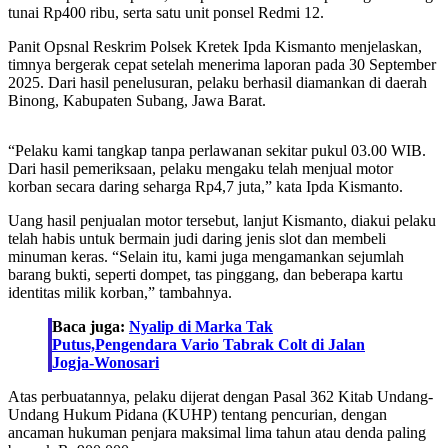
tunai Rp400 ribu, serta satu unit ponsel Redmi 12.
Panit Opsnal Reskrim Polsek Kretek Ipda Kismanto menjelaskan,
timnya bergerak cepat setelah menerima laporan pada 30 September
2025. Dari hasil penelusuran, pelaku berhasil diamankan di daerah
Binong, Kabupaten Subang, Jawa Barat.
“Pelaku kami tangkap tanpa perlawanan sekitar pukul 03.00 WIB.
Dari hasil pemeriksaan, pelaku mengaku telah menjual motor
korban secara daring seharga Rp4,7 juta,” kata Ipda Kismanto.
Uang hasil penjualan motor tersebut, lanjut Kismanto, diakui pelaku
telah habis untuk bermain judi daring jenis slot dan membeli
minuman keras. “Selain itu, kami juga mengamankan sejumlah
barang bukti, seperti dompet, tas pinggang, dan beberapa kartu
identitas milik korban,” tambahnya.
Baca juga:
Nyalip di Marka Tak
Putus,Pengendara Vario Tabrak Colt di Jalan
Jogja-Wonosari
Atas perbuatannya, pelaku dijerat dengan Pasal 362 Kitab Undang-
Undang Hukum Pidana (KUHP) tentang pencurian, dengan
ancaman hukuman penjara maksimal lima tahun atau denda paling