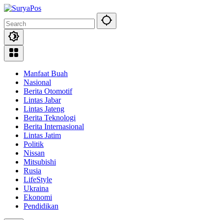
Skip
to
content
Manfaat Buah
Nasional
Berita Otomotif
Lintas Jabar
Lintas Jateng
Berita Teknologi
Berita Internasional
Lintas Jatim
Politik
Nissan
Mitsubishi
Rusia
LifeStyle
Ukraina
Ekonomi
Pendidikan