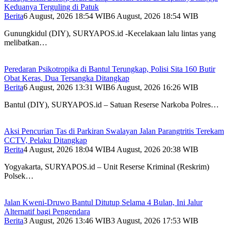
Keduanya Terguling di Patuk
Berita
6 August, 2026 18:54 WIB
6 August, 2026 18:54 WIB
Gunungkidul (DIY), SURYAPOS.id -Kecelakaan lalu lintas yang
melibatkan…
Peredaran Psikotropika di Bantul Terungkap, Polisi Sita 160 Butir
Obat Keras, Dua Tersangka Ditangkap
Berita
6 August, 2026 13:31 WIB
6 August, 2026 16:26 WIB
Bantul (DIY), SURYAPOS.id – Satuan Reserse Narkoba Polres…
Aksi Pencurian Tas di Parkiran Swalayan Jalan Parangtritis Terekam
CCTV, Pelaku Ditangkap
Berita
4 August, 2026 18:04 WIB
4 August, 2026 20:38 WIB
Yogyakarta, SURYAPOS.id – Unit Reserse Kriminal (Reskrim)
Polsek…
Jalan Kweni-Druwo Bantul Ditutup Selama 4 Bulan, Ini Jalur
Alternatif bagi Pengendara
Berita
3 August, 2026 13:46 WIB
3 August, 2026 17:53 WIB