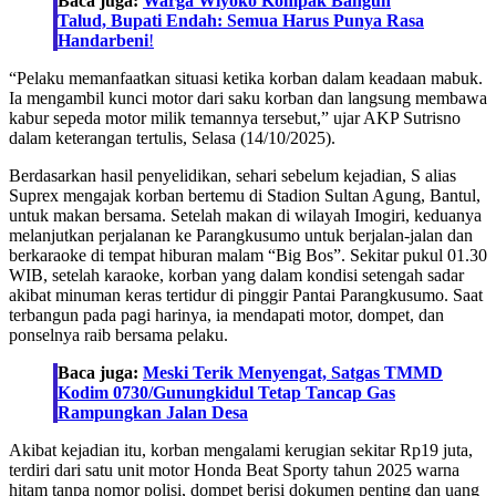
Baca juga:
Warga Wiyoko Kompak Bangun
Talud, Bupati Endah: Semua Harus Punya Rasa
Handarbeni
!
“Pelaku memanfaatkan situasi ketika korban dalam keadaan mabuk.
Ia mengambil kunci motor dari saku korban dan langsung membawa
kabur sepeda motor milik temannya tersebut,” ujar AKP Sutrisno
dalam keterangan tertulis, Selasa (14/10/2025).
Berdasarkan hasil penyelidikan, sehari sebelum kejadian, S alias
Suprex mengajak korban bertemu di Stadion Sultan Agung, Bantul,
untuk makan bersama. Setelah makan di wilayah Imogiri, keduanya
melanjutkan perjalanan ke Parangkusumo untuk berjalan-jalan dan
berkaraoke di tempat hiburan malam “Big Bos”. Sekitar pukul 01.30
WIB, setelah karaoke, korban yang dalam kondisi setengah sadar
akibat minuman keras tertidur di pinggir Pantai Parangkusumo. Saat
terbangun pada pagi harinya, ia mendapati motor, dompet, dan
ponselnya raib bersama pelaku.
Baca juga:
Meski Terik Menyengat, Satgas TMMD
Kodim 0730/Gunungkidul Tetap Tancap Gas
Rampungkan Jalan Desa
Akibat kejadian itu, korban mengalami kerugian sekitar Rp19 juta,
terdiri dari satu unit motor Honda Beat Sporty tahun 2025 warna
hitam tanpa nomor polisi, dompet berisi dokumen penting dan uang