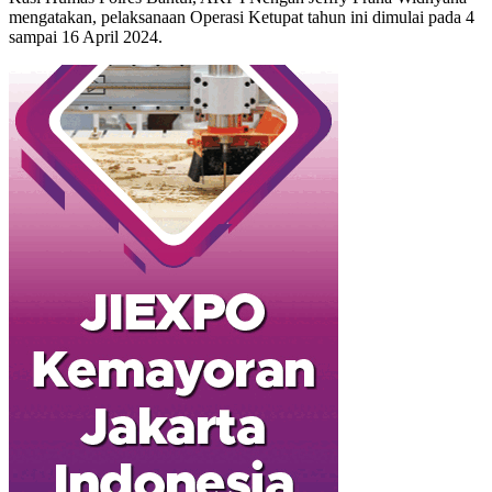
mengatakan, pelaksanaan Operasi Ketupat tahun ini dimulai pada 4
sampai 16 April 2024.