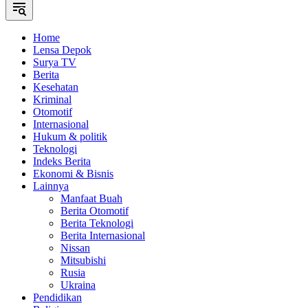
Home
Lensa Depok
Surya TV
Berita
Kesehatan
Kriminal
Otomotif
Internasional
Hukum & politik
Teknologi
Indeks Berita
Ekonomi & Bisnis
Lainnya
Manfaat Buah
Berita Otomotif
Berita Teknologi
Berita Internasional
Nissan
Mitsubishi
Rusia
Ukraina
Pendidikan