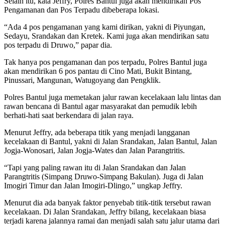
Selain itu, kata Jeffry, Polres Bantul juga akan mendirikan Pos
Pengamanan dan Pos Terpadu dibeberapa lokasi.
“Ada 4 pos pengamanan yang kami dirikan, yakni di Piyungan,
Sedayu, Srandakan dan Kretek. Kami juga akan mendirikan satu
pos terpadu di Druwo,” papar dia.
Tak hanya pos pengamanan dan pos terpadu, Polres Bantul juga
akan mendirikan 6 pos pantau di Cino Mati, Bukit Bintang,
Pinussari, Mangunan, Watugoyang dan Pengklik.
Polres Bantul juga memetakan jalur rawan kecelakaan lalu lintas dan
rawan bencana di Bantul agar masyarakat dan pemudik lebih
berhati-hati saat berkendara di jalan raya.
Menurut Jeffry, ada beberapa titik yang menjadi langganan
kecelakaan di Bantul, yakni di Jalan Srandakan, Jalan Bantul, Jalan
Jogja-Wonosari, Jalan Jogja-Wates dan Jalan Parangtritis.
“Tapi yang paling rawan itu di Jalan Srandakan dan Jalan
Parangtritis (Simpang Druwo-Simpang Bakulan). Juga di Jalan
Imogiri Timur dan Jalan Imogiri-Dlingo,” ungkap Jeffry.
Menurut dia ada banyak faktor penyebab titik-titik tersebut rawan
kecelakaan. Di Jalan Srandakan, Jeffry bilang, kecelakaan biasa
terjadi karena jalannya ramai dan menjadi salah satu jalur utama dari