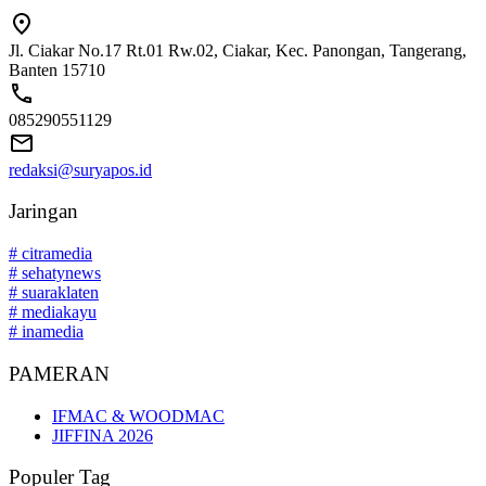
Jl. Ciakar No.17 Rt.01 Rw.02, Ciakar, Kec. Panongan, Tangerang,
Banten 15710
085290551129
redaksi@suryapos.id
Jaringan
# citramedia
# sehatynews
# suaraklaten
# mediakayu
# inamedia
PAMERAN
IFMAC & WOODMAC
JIFFINA 2026
Populer Tag