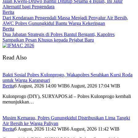
Jalan Kweni-Druwo Bantul Ditutup Selama 4 Bulan, Ini Jalur
Alternatif bagi Pengendara
Berita
Dari Kendaraan Pengendali Massa Menjadi Penyalur Air Bersih,
AWC Polres Gunungkidul Bantu Warga Kekeringan
Berita
Dua Jabatan Strategis di Polres Bantul Berganti, Kapolres
Sampaikan Pesan Khusus kepada Pejabat Baru
Read Also
Bakti Sosial Polres Kulonprogo, Wakapolres Serahkan Kursi Roda
untuk Warga Karangsari
Berita
6 August, 2026 14:00 WIB
6 August, 2026 17:04 WIB
Kulonprogo (DIY), SURYAPOS.id – Polres Kulonprogo kembali
menunjukkan…
Musim Kemarau, Polres Gunungkidul Distribusikan Lima Tangki
Air Bersih ke Warga Paliyan
Berita
6 August, 2026 11:42 WIB
6 August, 2026 11:42 WIB