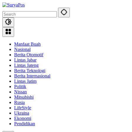
Skip
to
content
Manfaat Buah
Nasional
Berita Otomotif
Lintas Jabar
Lintas Jateng
Berita Teknologi
Berita Internasional
Lintas Jatim
Politik
Nissan
Mitsubishi
Rusia
LifeStyle
Ukraina
Ekonomi
Pendidikan