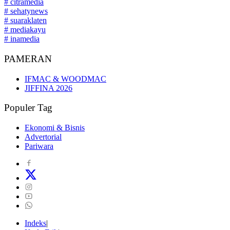
# citramedia
# sehatynews
# suaraklaten
# mediakayu
# inamedia
PAMERAN
IFMAC & WOODMAC
JIFFINA 2026
Populer Tag
Ekonomi & Bisnis
Advertorial
Pariwara
Indeks