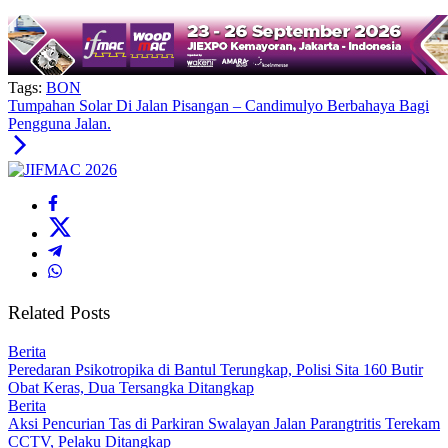
Tags:
BON
Tumpahan Solar Di Jalan Pisangan – Candimulyo Berbahaya Bagi
Pengguna Jalan.
Related Posts
Berita
Peredaran Psikotropika di Bantul Terungkap, Polisi Sita 160 Butir
Obat Keras, Dua Tersangka Ditangkap
Berita
Aksi Pencurian Tas di Parkiran Swalayan Jalan Parangtritis Terekam
CCTV, Pelaku Ditangkap