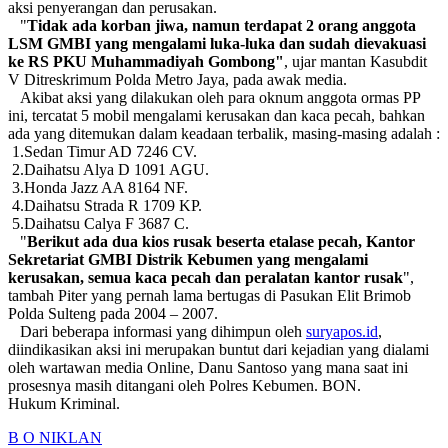
aksi penyerangan dan perusakan.
"
Tidak
ada korban jiwa, namun terdapat 2 orang anggota
LSM GMBI yang mengalami luka-luka dan sudah dievakuasi
ke RS PKU Muhammadiyah Gombong"
, ujar mantan Kasubdit
V Ditreskrimum Polda Metro Jaya, pada awak media.
Akibat aksi yang dilakukan oleh para oknum anggota ormas PP
ini, tercatat 5 mobil mengalami kerusakan dan kaca pecah, bahkan
ada yang ditemukan dalam keadaan terbalik, masing-masing adalah :
1.Sedan Timur AD 7246 CV.
2.Daihatsu Alya D 1091 AGU.
3.Honda Jazz AA 8164 NF.
4.Daihatsu Strada R 1709 KP.
5.Daihatsu Calya F 3687 C.
"
Berikut ada dua kios rusak beserta etalase pecah, Kantor
Sekretariat GMBI Distrik Kebumen yang mengalami
kerusakan, semua kaca pecah dan peralatan kantor rusak
",
tambah Piter yang pernah lama bertugas di Pasukan Elit Brimob
Polda Sulteng pada 2004 – 2007.
Dari beberapa informasi yang dihimpun oleh
suryapos.id
,
diindikasikan aksi ini merupakan buntut dari kejadian yang dialami
oleh wartawan media Online, Danu Santoso yang mana saat ini
prosesnya masih ditangani oleh Polres Kebumen. BON.
Hukum Kriminal.
B O N
IKLAN