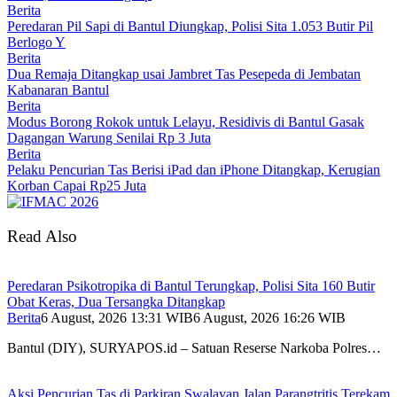
Berita
Peredaran Pil Sapi di Bantul Diungkap, Polisi Sita 1.053 Butir Pil
Berlogo Y
Berita
Dua Remaja Ditangkap usai Jambret Tas Pesepeda di Jembatan
Kabanaran Bantul
Berita
Modus Borong Rokok untuk Lelayu, Residivis di Bantul Gasak
Dagangan Warung Senilai Rp 3 Juta
Berita
Pelaku Pencurian Tas Berisi iPad dan iPhone Ditangkap, Kerugian
Korban Capai Rp25 Juta
Read Also
Peredaran Psikotropika di Bantul Terungkap, Polisi Sita 160 Butir
Obat Keras, Dua Tersangka Ditangkap
Berita
6 August, 2026 13:31 WIB
6 August, 2026 16:26 WIB
Bantul (DIY), SURYAPOS.id – Satuan Reserse Narkoba Polres…
Aksi Pencurian Tas di Parkiran Swalayan Jalan Parangtritis Terekam