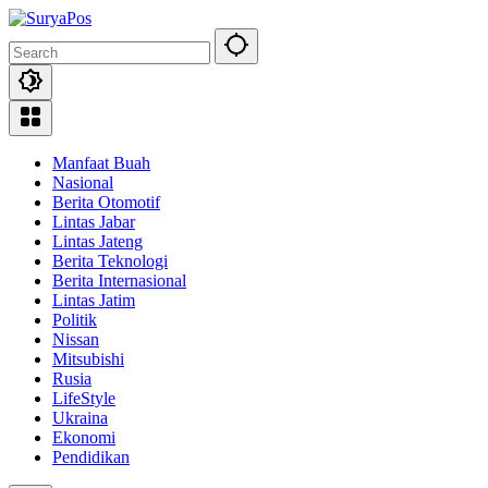
Skip
to
content
Manfaat Buah
Nasional
Berita Otomotif
Lintas Jabar
Lintas Jateng
Berita Teknologi
Berita Internasional
Lintas Jatim
Politik
Nissan
Mitsubishi
Rusia
LifeStyle
Ukraina
Ekonomi
Pendidikan