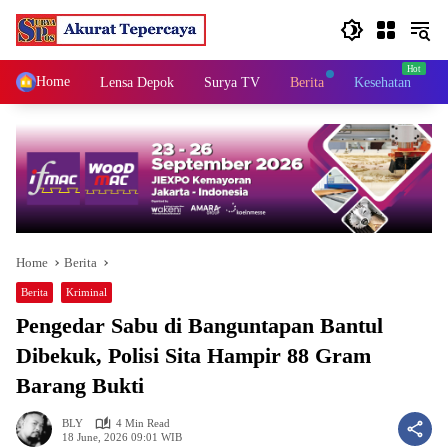
Skip
to
content
Home
Lensa Depok
Surya TV
Berita
Kesehatan
K
Home
Berita
Berita
Kriminal
Pengedar Sabu di Banguntapan Bantul
Dibekuk, Polisi Sita Hampir 88 Gram
Barang Bukti
BLY
4 Min Read
18 June, 2026 09:01 WIB