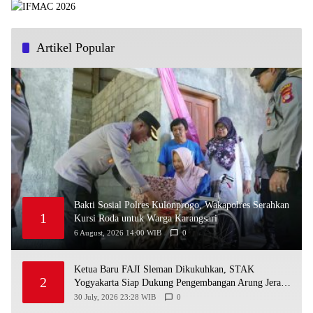
Artikel Popular
Bakti Sosial Polres Kulonprogo, Wakapolres Serahkan
1
Kursi Roda untuk Warga Karangsari
6 August, 2026 14:00 WIB
0
Ketua Baru FAJI Sleman Dikukuhkan, STAK
2
Yogyakarta Siap Dukung Pengembangan Arung Jeram
DIY
30 July, 2026 23:28 WIB
0