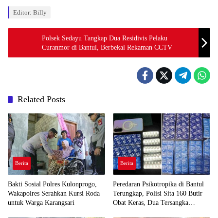
Editor: Billy
Polsek Sedayu Tangkap Dua Residivis Pelaku
Curanmor di Bantul, Berbekal Rekaman CCTV
Related Posts
Berita
Berita
Bakti Sosial Polres Kulonprogo,
Peredaran Psikotropika di Bantul
Wakapolres Serahkan Kursi Roda
Terungkap, Polisi Sita 160 Butir
untuk Warga Karangsari
Obat Keras, Dua Tersangka
Ditangkap