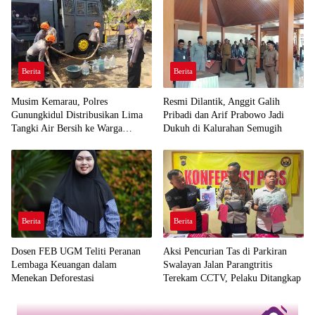
Berita
Berita
Musim Kemarau, Polres
Resmi Dilantik, Anggit Galih
Gunungkidul Distribusikan Lima
Pribadi dan Arif Prabowo Jadi
Tangki Air Bersih ke Warga
Dukuh di Kalurahan Semugih
Paliyan
Berita
Berita
Dosen FEB UGM Teliti Peranan
Aksi Pencurian Tas di Parkiran
Lembaga Keuangan dalam
Swalayan Jalan Parangtritis
Menekan Deforestasi
Terekam CCTV, Pelaku Ditangkap