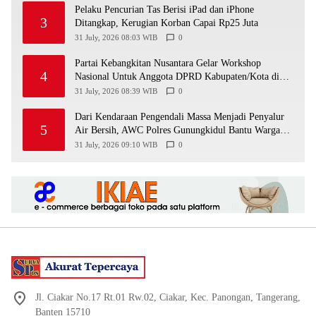
Pelaku Pencurian Tas Berisi iPad dan iPhone
3
Ditangkap, Kerugian Korban Capai Rp25 Juta
31 July, 2026 08:03 WIB
0
Partai Kebangkitan Nusantara Gelar Workshop
4
Nasional Untuk Anggota DPRD Kabupaten/Kota di
Yogyakarta
31 July, 2026 08:39 WIB
0
Dari Kendaraan Pengendali Massa Menjadi Penyalur
5
Air Bersih, AWC Polres Gunungkidul Bantu Warga
Kekeringan
31 July, 2026 09:10 WIB
0
Jl. Ciakar No.17 Rt.01 Rw.02, Ciakar, Kec. Panongan, Tangerang,
Banten 15710