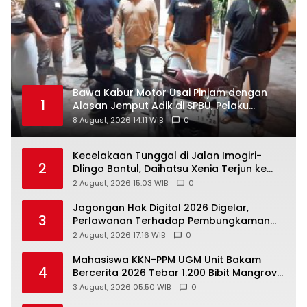
Bawa Kabur Motor Usai Pinjam dengan
1
Alasan Jemput Adik di SPBU, Pelaku
Ditangkap Saat COD
8 August, 2026 14:11 WIB
0
Kecelakaan Tunggal di Jalan Imogiri-
2
Dlingo Bantul, Daihatsu Xenia Terjun ke
Jurang
2 August, 2026 15:03 WIB
0
Jagongan Hak Digital 2026 Digelar,
3
Perlawanan Terhadap Pembungkaman
Media Digital
2 August, 2026 17:16 WIB
0
Mahasiswa KKN-PPM UGM Unit Bakam
4
Bercerita 2026 Tebar 1.200 Bibit Mangrove
di Sungai Air Layang
3 August, 2026 05:50 WIB
0