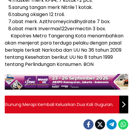
4.masker merk KF94, 7 kotak+2 pcs.
5.sarung tangan merk Nitrile 1 kotak.
6.tabung oksigen 12 troli.
7.obat merk. Azithromeycindihydrate 7 box.
8.obat merk Invermax122vermectin 3 box.
Kapolres Metro Tangerang Kota menambahkan
akan menjerat para terduga pelaku dengan pasal
berlapis terkait Narkoba dan UU No 36 tahun 2009
tentang Kesehatan berikut UU No 8 tahun 1999
tentang Perlindungan Konsumen. BON
Gunung Merapi Kembali Keluarkan Dua Kali Guguran.