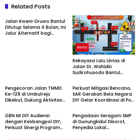
Related Posts
Berita
Jalan Kweni-Druwo Bantul
Ditutup Selama 4 Bulan, Ini
Jalur Alternatif bagi
Pengendara
Berita
Rekayasa Lalu Lintas di
Jalan Dr. Wahidin
Sudirohusodo Bantul
Berita
Berita
Berlaku Sabtu, Simak Jalur
Alternatifnya
Pengecoran Jalan TMMD
Perkuat Mitigasi Bencana,
Ke-129 di Umbulrejo
SAR Gerakan Bela Negara
Dikebut, Dukung Aktivitas
DIY Gelar Koordinasi di Pos
Berita
Berita
Ekonomi Warga
Aju
GBN MI DIY Audiensi
Pengadaan Seragam SMP
dengan Kesbangpol DIY,
di Gunungkidul Disorot,
Perkuat Sinergi Program
Penyedia Lokal
Bela Negara dan Edukasi
Pertanyakan Mengapa
Cinta Tanah Air
Selalu Mengarah ke