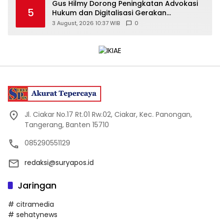
Gus Hilmy Dorong Peningkatan Advokasi
5
Hukum dan Digitalisasi Gerakan
Meningkatkan Kualitas PMII DIY
3 August, 2026 10:37 WIB
0
Jl. Ciakar No.17 Rt.01 Rw.02, Ciakar, Kec. Panongan,
Tangerang, Banten 15710
085290551129
redaksi@suryapos.id
Jaringan
# citramedia
# sehatynews