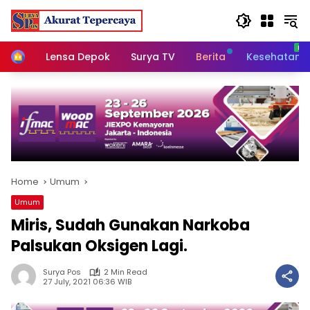
Skip
to
content
Home
Lensa Depok
Surya TV
Berita
Kesehatan
Home
Umum
Umum
Miris, Sudah Gunakan Narkoba
Palsukan Oksigen Lagi.
Surya Pos
2 Min Read
27 July, 2021 06:36 WIB