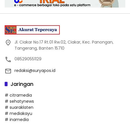
Jl. Ciakar No.17 Rt.01 Rw.02, Ciakar, Kec. Panongan,
Tangerang, Banten 15710
085290551129
redaksi@suryapos.id
Jaringan
# citramedia
# sehatynews
# suaraklaten
# mediakayu
# inamedia