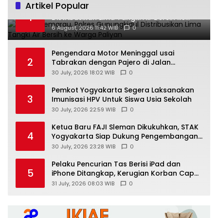
Artikel Popular
Musim Kemarau, Polres Gunungkidul
1
Distribusikan Lima Tangki Air Bersih ke
Warga Paliyan
6 August, 2026 11:42 WIB
0
Pengendara Motor Meninggal usai
2
Tabrakan dengan Pajero di Jalan
Wonosari-Yogyakarta, Diduga Masuk
30 July, 2026 18:02 WIB
0
Jalur Lawan
Pemkot Yogyakarta Segera Laksanakan
3
Imunisasi HPV Untuk Siswa Usia Sekolah
30 July, 2026 22:59 WIB
0
Ketua Baru FAJI Sleman Dikukuhkan, STAK
4
Yogyakarta Siap Dukung Pengembangan
Arung Jeram DIY
30 July, 2026 23:28 WIB
0
Pelaku Pencurian Tas Berisi iPad dan
5
iPhone Ditangkap, Kerugian Korban Capai
Rp25 Juta
31 July, 2026 08:03 WIB
0