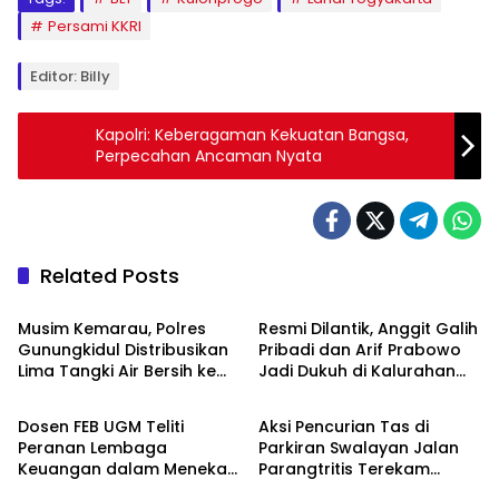
Persami KKRI
Editor: Billy
Kapolri: Keberagaman Kekuatan Bangsa,
Perpecahan Ancaman Nyata
Related Posts
Berita
Berita
Musim Kemarau, Polres
Resmi Dilantik, Anggit Galih
Gunungkidul Distribusikan
Pribadi dan Arif Prabowo
Lima Tangki Air Bersih ke
Jadi Dukuh di Kalurahan
Berita
Berita
Warga Paliyan
Semugih
Dosen FEB UGM Teliti
Aksi Pencurian Tas di
Peranan Lembaga
Parkiran Swalayan Jalan
Keuangan dalam Menekan
Parangtritis Terekam
Berita
Berita
Deforestasi
CCTV, Pelaku Ditangkap