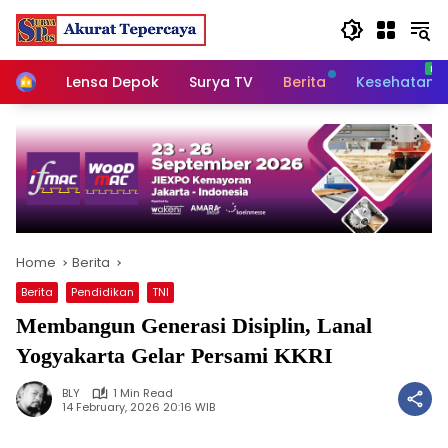
Skip
to
content
Home
Lensa Depok
Surya TV
Berita
Kesehatan
Home
Berita
Berita
Pendidikan
TNI
Membangun Generasi Disiplin, Lanal
Yogyakarta Gelar Persami KKRI
BLY
1 Min Read
14 February, 2026 20:16 WIB