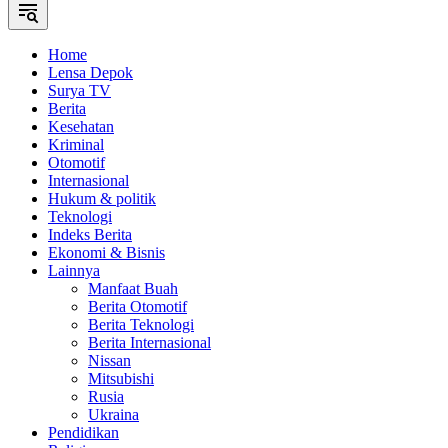
Home
Lensa Depok
Surya TV
Berita
Kesehatan
Kriminal
Otomotif
Internasional
Hukum & politik
Teknologi
Indeks Berita
Ekonomi & Bisnis
Lainnya
Manfaat Buah
Berita Otomotif
Berita Teknologi
Berita Internasional
Nissan
Mitsubishi
Rusia
Ukraina
Pendidikan