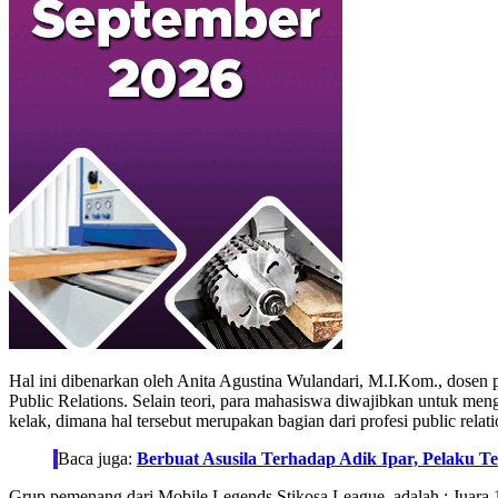
Hal ini dibenarkan oleh Anita Agustina Wulandari, M.I.Kom., dosen
Public Relations. Selain teori, para mahasiswa diwajibkan untuk meng
kelak, dimana hal tersebut merupakan bagian dari profesi public relati
Baca juga:
Berbuat Asusila Terhadap Adik Ipar, Pelaku
Grup pemenang dari Mobile Legends Stikosa League, adalah : Juara 