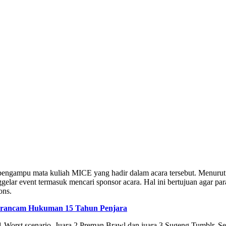
 pengampu mata kuliah MICE yang hadir dalam acara tersebut. Menurut
gelar event termasuk mencari sponsor acara. Hal ini bertujuan agar par
ons.
 Terancam Hukuman 15 Tahun Penjara
1 Worst scenario, Juara 2 Preman Brawl dan juara 3 Sugeng Tumblr. 