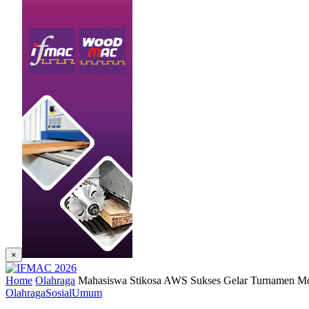
×
Home
Olahraga
Mahasiswa Stikosa AWS Sukses Gelar Turnamen Mo
Olahraga
Sosial
Umum