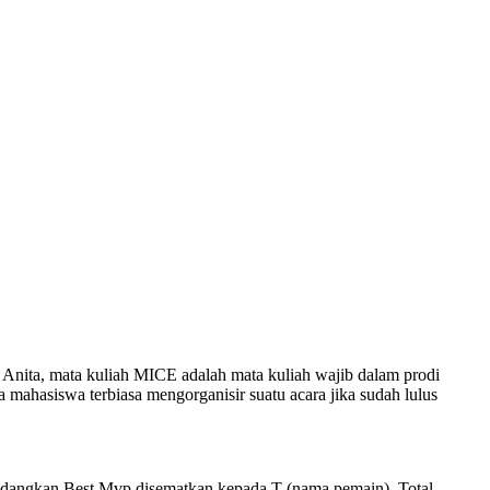
 Anita, mata kuliah MICE adalah mata kuliah wajib dalam prodi
a mahasiswa terbiasa mengorganisir suatu acara jika sudah lulus
Sedangkan Best Mvp disematkan kepada T (nama pemain). Total