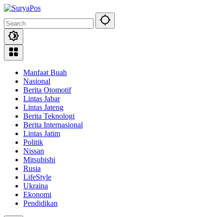
Skip
to
content
Manfaat Buah
Nasional
Berita Otomotif
Lintas Jabar
Lintas Jateng
Berita Teknologi
Berita Internasional
Lintas Jatim
Politik
Nissan
Mitsubishi
Rusia
LifeStyle
Ukraina
Ekonomi
Pendidikan