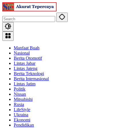
Skip
to
content
Manfaat Buah
Nasional
Berita Otomotif
Lintas Jabar
Lintas Jateng
Berita Teknologi
Berita Internasional
Lintas Jatim
Politik
Nissan
Mitsubishi
Rusia
LifeStyle
Ukraina
Ekonomi
Pendidikan