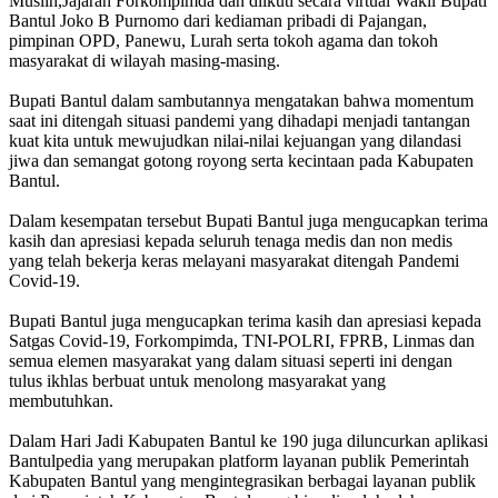
Muslih,Jajaran Forkompimda dan diikuti secara virtual Wakil Bupati
Bantul Joko B Purnomo dari kediaman pribadi di Pajangan,
pimpinan OPD, Panewu, Lurah serta tokoh agama dan tokoh
masyarakat di wilayah masing-masing.
Bupati Bantul dalam sambutannya mengatakan bahwa momentum
saat ini ditengah situasi pandemi yang dihadapi menjadi tantangan
kuat kita untuk mewujudkan nilai-nilai kejuangan yang dilandasi
jiwa dan semangat gotong royong serta kecintaan pada Kabupaten
Bantul.
Dalam kesempatan tersebut Bupati Bantul juga mengucapkan terima
kasih dan apresiasi kepada seluruh tenaga medis dan non medis
yang telah bekerja keras melayani masyarakat ditengah Pandemi
Covid-19.
Bupati Bantul juga mengucapkan terima kasih dan apresiasi kepada
Satgas Covid-19, Forkompimda, TNI-POLRI, FPRB, Linmas dan
semua elemen masyarakat yang dalam situasi seperti ini dengan
tulus ikhlas berbuat untuk menolong masyarakat yang
membutuhkan.
Dalam Hari Jadi Kabupaten Bantul ke 190 juga diluncurkan aplikasi
Bantulpedia yang merupakan platform layanan publik Pemerintah
Kabupaten Bantul yang mengintegrasikan berbagai layanan publik