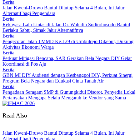
Berita
Jalan Kweni-Druwo Bantul Ditutup Selama 4 Bulan, Ini Jalur
Alternatif bagi Pengendara
Berita
Rekayasa Lalu Lintas di Jalan Dr. Wahidin Sudirohusodo Bantul
Berlaku Sabtu, Simak Jalur Alternatifnya
Berita
Pengecoran Jalan TMMD Ke-129 di Umbulrejo Dikebut, Dukung
Aktivitas Ekonomi Warga
Berita
Perkuat Mitigasi Bencana, SAR Gerakan Bela Negara DIY Gelar
Koordinasi di Pos Aju
Berita
GBN MI DIY Audiensi dengan Kesbangpol DIY, Perkuat Sinergi
Program Bela Negara dan Edukasi Cinta Tanah Air
Berita
Pengadaan Seragam SMP di Gunungkidul Disorot, Penyedia Lokal
Pertanyakan Mengapa Selalu Mengarah ke Vendor yang Sama
Read Also
Jalan Kweni-Druwo Bantul Ditutup Selama 4 Bulan, Ini Jalur
Alternatif bagi Pengendara