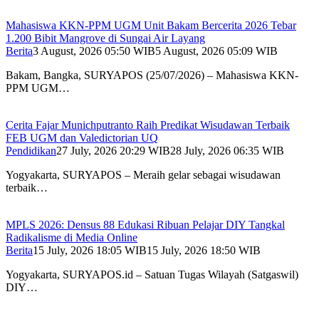
Mahasiswa KKN-PPM UGM Unit Bakam Bercerita 2026 Tebar
1.200 Bibit Mangrove di Sungai Air Layang
Berita
3 August, 2026 05:50 WIB
5 August, 2026 05:09 WIB
Bakam, Bangka, SURYAPOS (25/07/2026) – Mahasiswa KKN-
PPM UGM…
Cerita Fajar Munichputranto Raih Predikat Wisudawan Terbaik
FEB UGM dan Valedictorian UQ
Pendidikan
27 July, 2026 20:29 WIB
28 July, 2026 06:35 WIB
Yogyakarta, SURYAPOS – Meraih gelar sebagai wisudawan
terbaik…
MPLS 2026: Densus 88 Edukasi Ribuan Pelajar DIY Tangkal
Radikalisme di Media Online
Berita
15 July, 2026 18:05 WIB
15 July, 2026 18:50 WIB
Yogyakarta, SURYAPOS.id – Satuan Tugas Wilayah (Satgaswil)
DIY…