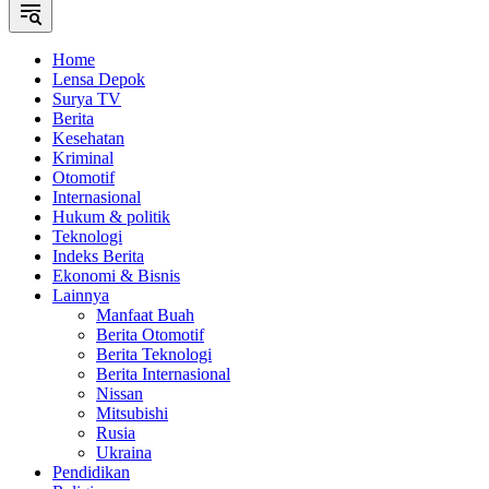
Home
Lensa Depok
Surya TV
Berita
Kesehatan
Kriminal
Otomotif
Internasional
Hukum & politik
Teknologi
Indeks Berita
Ekonomi & Bisnis
Lainnya
Manfaat Buah
Berita Otomotif
Berita Teknologi
Berita Internasional
Nissan
Mitsubishi
Rusia
Ukraina
Pendidikan