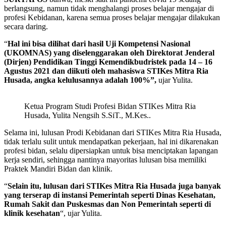
berlangsung, namun tidak menghalangi proses belajar mengajar di
profesi Kebidanan, karena semua proses belajar mengajar dilakukan
secara daring.
“
Hal ini bisa dilihat dari hasil Uji Kompetensi Nasional
(UKOMNAS) yang diselenggarakan oleh Direktorat Jenderal
(Dirjen) Pendidikan Tinggi Kemendikbudristek pada 14 – 16
Agustus 2021 dan diikuti oleh mahasiswa STIKes Mitra Ria
Husada, angka kelulusannya adalah 100%”,
ujar Yulita.
Ketua Program Studi Profesi Bidan STIKes Mitra Ria
Husada, Yulita Nengsih S.SiT., M.Kes..
Selama ini, lulusan Prodi Kebidanan dari STIKes Mitra Ria Husada,
tidak terlalu sulit untuk mendapatkan pekerjaan, hal ini dikarenakan
profesi bidan, selalu dipersiapkan untuk bisa menciptakan lapangan
kerja sendiri, sehingga nantinya mayoritas lulusan bisa memiliki
Praktek Mandiri Bidan dan klinik.
“
Selain itu, lulusan dari STIKes Mitra Ria Husada juga banyak
yang terserap di instansi Pemerintah seperti Dinas Kesehatan,
Rumah Sakit dan Puskesmas dan Non Pemerintah seperti di
klinik kesehatan
“, ujar Yulita.