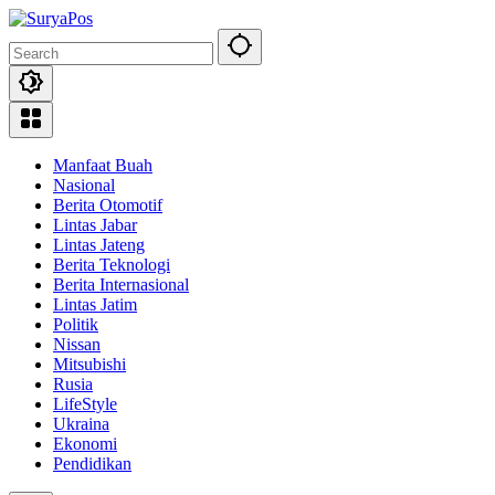
Skip
to
content
Manfaat Buah
Nasional
Berita Otomotif
Lintas Jabar
Lintas Jateng
Berita Teknologi
Berita Internasional
Lintas Jatim
Politik
Nissan
Mitsubishi
Rusia
LifeStyle
Ukraina
Ekonomi
Pendidikan