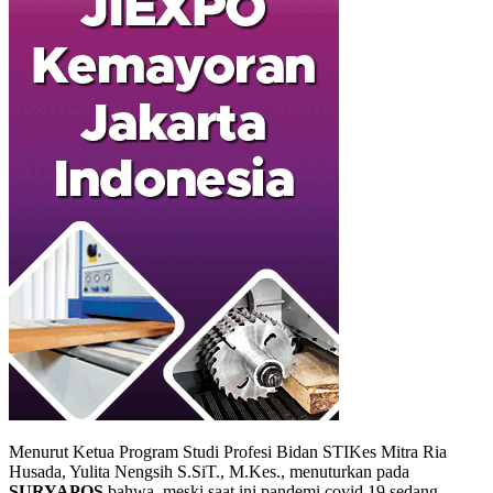
Menurut Ketua Program Studi Profesi Bidan STIKes Mitra Ria
Husada, Yulita Nengsih S.SiT., M.Kes., menuturkan pada
SURYAPOS
bahwa, meski saat ini pandemi covid 19 sedang