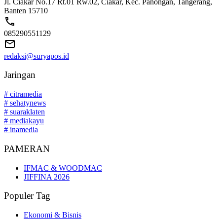
Jl. Ciakar No.17 Rt.01 Rw.02, Ciakar, Kec. Panongan, Tangerang,
Banten 15710
085290551129
redaksi@suryapos.id
Jaringan
# citramedia
# sehatynews
# suaraklaten
# mediakayu
# inamedia
PAMERAN
IFMAC & WOODMAC
JIFFINA 2026
Populer Tag
Ekonomi & Bisnis