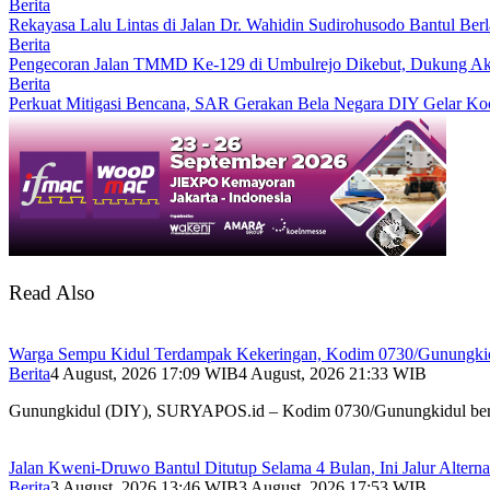
Berita
Rekayasa Lalu Lintas di Jalan Dr. Wahidin Sudirohusodo Bantul Berl
Berita
Pengecoran Jalan TMMD Ke-129 di Umbulrejo Dikebut, Dukung Ak
Berita
Perkuat Mitigasi Bencana, SAR Gerakan Bela Negara DIY Gelar Koo
Read Also
Warga Sempu Kidul Terdampak Kekeringan, Kodim 0730/Gunungkid
Berita
4 August, 2026 17:09 WIB
4 August, 2026 21:33 WIB
Gunungkidul (DIY), SURYAPOS.id – Kodim 0730/Gunungkidul b
Jalan Kweni-Druwo Bantul Ditutup Selama 4 Bulan, Ini Jalur Alterna
Berita
3 August, 2026 13:46 WIB
3 August, 2026 17:53 WIB