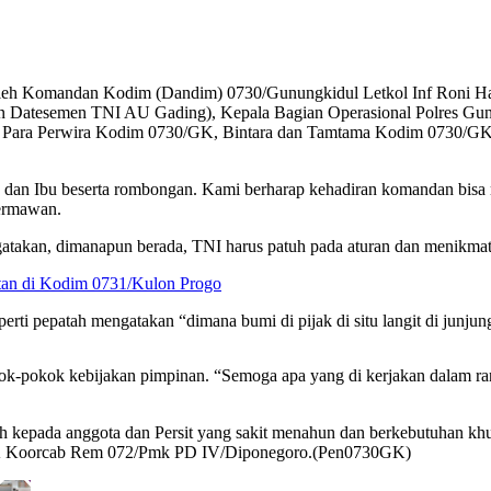
eh Komandan Kodim (Dandim) 0730/Gunungkidul Letkol Inf Roni Har
Datesemen TNI AU Gading), Kepala Bagian Operasional Polres Gunu
, Para Perwira Kodim 0730/GK, Bintara dan Tamtama Kodim 0730/
an Ibu beserta rombongan. Kami berharap kehadiran komandan bisa 
Hermawan.
kan, dimanapun berada, TNI harus patuh pada aturan dan menikmati t
an di Kodim 0731/Kulon Progo
erti pepatah mengatakan “dimana bumi di pijak di situ langit di junjun
ok-pokok kebijakan pimpinan. “Semoga apa yang di kerjakan dalam ra
ih kepada anggota dan Persit yang sakit menahun dan berkebutuhan khu
KCK Koorcab Rem 072/Pmk PD IV/Diponegoro.(Pen0730GK)