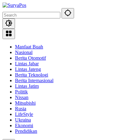
Skip
to
content
Manfaat Buah
Nasional
Berita Otomotif
Lintas Jabar
Lintas Jateng
Berita Teknologi
Berita Internasional
Lintas Jatim
Politik
Nissan
Mitsubishi
Rusia
LifeStyle
Ukraina
Ekonomi
Pendidikan