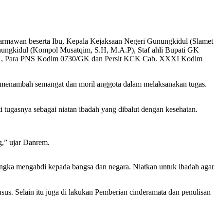
mawan beserta Ibu, Kepala Kejaksaan Negeri Gunungkidul (Slamet
ngkidul (Kompol Musatqim, S.H, M.A.P), Staf ahli Bupati GK
GK, Para PNS Kodim 0730/GK dan Persit KCK Cab. XXXI Kodim
menambah semangat dan moril anggota dalam melaksanakan tugas.
ugasnya sebagai niatan ibadah yang dibalut dengan kesehatan.
g,” ujar Danrem.
ngka mengabdi kepada bangsa dan negara. Niatkan untuk ibadah agar
sus. Selain itu juga di lakukan Pemberian cinderamata dan penulisan