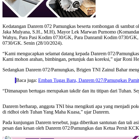
Kedatangan Danrem 072 Pamungkas beserta rombongan di sambut ol
Jaka Mulyana, S.H., M.H), Mayor Lek Marwan Purnomo (Komandan 
Wahyu, Para Pasi Kodim 0730/GK, Para Danramil Kodim 0730/GK
0730/GK. Senin (28/10/2024).
“Kami mengucapkan selamat datang kepada Danrem 072/Pamungkas d
Kami mohon arahan, bimbingan, petunjuk dan koreksi,” ujar Roni 
Sedangkan Danrem 072/Pamungkas, Brigjen TNI Zainul Bahar mengata
Baca juga:
Emban Tugas Baru, Danrem 027/Pamungkas Pamit
“Dimanapun bertugas merupakan takdir dan itu titipan dari Tuhan. Sep
Danrem berharap, anggota TNI bisa mengikuti apa yang menjadi pok
di ridhoi oleh Tuhan Yang Maha Kuasa,” ujar Danrem.
Pada kunjungan Danrem tersebut, juga diberikan santunan dan tali as
pesan dan kesan oleh Danrem 072/Pamungkas dan Ketua Persit 