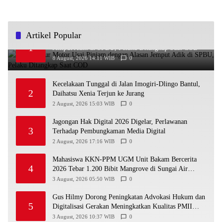
Artikel Popular
Bawa Kabur Motor Usai Pinjam dengan Alasan
1
Jemput Adik di SPBU, Pelaku Ditangkap Saat COD
8 August, 2026 14:11 WIB
0
Kecelakaan Tunggal di Jalan Imogiri-Dlingo Bantul,
2
Daihatsu Xenia Terjun ke Jurang
2 August, 2026 15:03 WIB
0
Jagongan Hak Digital 2026 Digelar, Perlawanan
3
Terhadap Pembungkaman Media Digital
2 August, 2026 17:16 WIB
0
Mahasiswa KKN-PPM UGM Unit Bakam Bercerita
4
2026 Tebar 1.200 Bibit Mangrove di Sungai Air
Layang
3 August, 2026 05:50 WIB
0
Gus Hilmy Dorong Peningkatan Advokasi Hukum dan
5
Digitalisasi Gerakan Meningkatkan Kualitas PMII
DIY
3 August, 2026 10:37 WIB
0