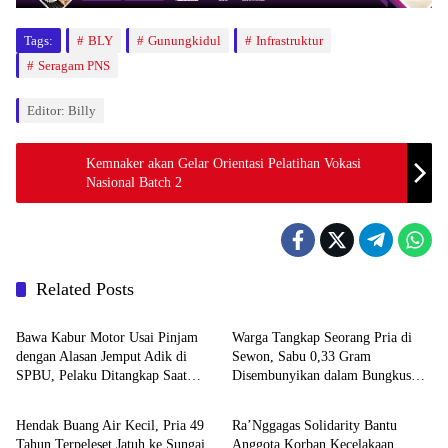
Tags:
BLY
Gunungkidul
Infrastruktur
Seragam PNS
Editor: Billy
Kemnaker akan Gelar Orientasi Pelatihan Vokasi
Nasional Batch 2
Related Posts
Berita
Berita
Bawa Kabur Motor Usai Pinjam
Warga Tangkap Seorang Pria di
dengan Alasan Jemput Adik di
Sewon, Sabu 0,33 Gram
SPBU, Pelaku Ditangkap Saat
Disembunyikan dalam Bungkus
Berita
Berita
COD
Kopi
Hendak Buang Air Kecil, Pria 49
Ra’Nggagas Solidarity Bantu
Tahun Terpeleset Jatuh ke Sungai
Anggota Korban Kecelakaan,