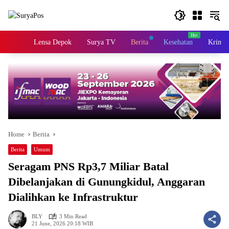
Skip
to
content
Home
Lensa Depok
Surya TV
Berita
Kesehatan
Krimin
Home
Berita
Berita
Umum
Seragam PNS Rp3,7 Miliar Batal
Dibelanjakan di Gunungkidul, Anggaran
Dialihkan ke Infrastruktur
BLY
3 Min Read
21 June, 2026 20:18 WIB