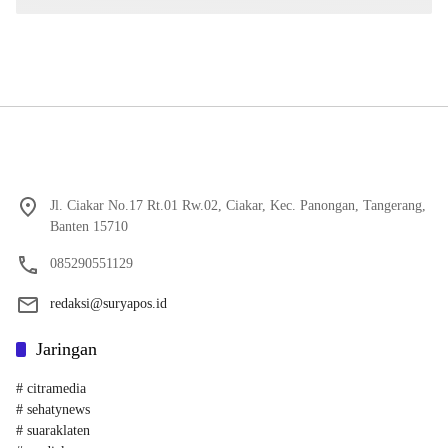
Jl. Ciakar No.17 Rt.01 Rw.02, Ciakar, Kec. Panongan, Tangerang,
Banten 15710
085290551129
redaksi@suryapos.id
Jaringan
# citramedia
# sehatynews
# suaraklaten
# mediakayu
# inamedia