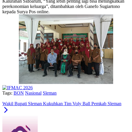
Kalurahan Sidoarum, “Yang lebih penting lagi bisa meningkatkan
perekonomian keluarga”, ditambahkan oleh Ganefo Sugiartono
kepada Surya Pos online.
Tags:
BON
Nasional
Sleman
Wakil Bupati Sleman Kukuhkan Tim Voly Ball Pemkab Sleman