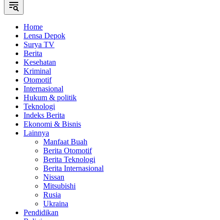
Home
Lensa Depok
Surya TV
Berita
Kesehatan
Kriminal
Otomotif
Internasional
Hukum & politik
Teknologi
Indeks Berita
Ekonomi & Bisnis
Lainnya
Manfaat Buah
Berita Otomotif
Berita Teknologi
Berita Internasional
Nissan
Mitsubishi
Rusia
Ukraina
Pendidikan