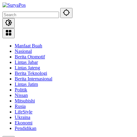
Skip
to
content
Manfaat Buah
Nasional
Berita Otomotif
Lintas Jabar
Lintas Jateng
Berita Teknologi
Berita Internasional
Lintas Jatim
Politik
Nissan
Mitsubishi
Rusia
LifeStyle
Ukraina
Ekonomi
Pendidikan