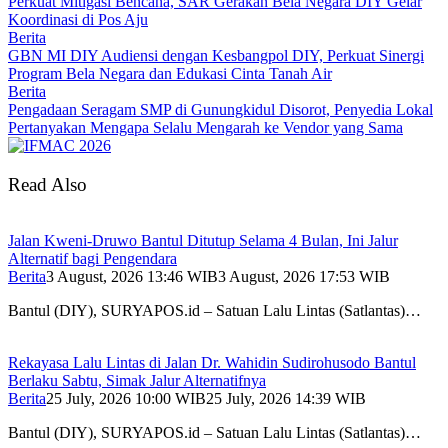
Perkuat Mitigasi Bencana, SAR Gerakan Bela Negara DIY Gelar
Koordinasi di Pos Aju
Berita
GBN MI DIY Audiensi dengan Kesbangpol DIY, Perkuat Sinergi
Program Bela Negara dan Edukasi Cinta Tanah Air
Berita
Pengadaan Seragam SMP di Gunungkidul Disorot, Penyedia Lokal
Pertanyakan Mengapa Selalu Mengarah ke Vendor yang Sama
Read Also
Jalan Kweni-Druwo Bantul Ditutup Selama 4 Bulan, Ini Jalur
Alternatif bagi Pengendara
Berita
3 August, 2026 13:46 WIB
3 August, 2026 17:53 WIB
Bantul (DIY), SURYAPOS.id – Satuan Lalu Lintas (Satlantas)…
Rekayasa Lalu Lintas di Jalan Dr. Wahidin Sudirohusodo Bantul
Berlaku Sabtu, Simak Jalur Alternatifnya
Berita
25 July, 2026 10:00 WIB
25 July, 2026 14:39 WIB
Bantul (DIY), SURYAPOS.id – Satuan Lalu Lintas (Satlantas)…