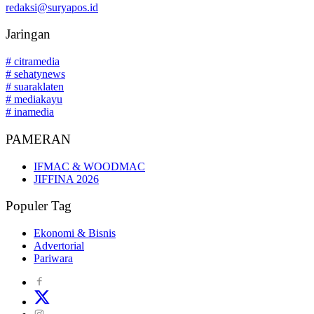
redaksi@suryapos.id
Jaringan
# citramedia
# sehatynews
# suaraklaten
# mediakayu
# inamedia
PAMERAN
IFMAC & WOODMAC
JIFFINA 2026
Populer Tag
Ekonomi & Bisnis
Advertorial
Pariwara