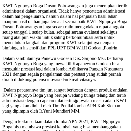
KWT Ngupoyo Boga Dusun Potrowangsan juga menerapkan tertib
administrasi dalam organisasi. Tidak hanya pencatatan administrasi
dalam hal pengeluaran, namun dalam hal penjualan hasil lahan
maupun hasil olahan juga tercatat secara baik.KWT Ngupoyo Boga
Dusun Potrowangsan juga secara rutin mengadakan rapat anggota
setiap tanggal 1 setiap bulan, sebagai sarana evaluasi sekaligus
ruang ataupun waktu untuk saling berkomunikasi serta untuk
menentukan langkah dan program KWT selanjutnya dengan
bimbingan instensif dari PPL UPT BP4 Wil.II Godean,Ponirin.
Dalam sambutannya Panewu Godean Drs. Sarjono Msi, berharap
KWT Ngupoyo Boga yang mewakili Kapanewon Godean bisa
mengukir prestasi lagi dalam lomba Adhikarya Pangan Nusantara
2021 dengan segala pengalaman dan prestasi yang sudah pernah
diraih didukung potensi inovasi dan kreativitasnya.
Dalam paparannya tim juri sangat berkesan dengan produk andalan
KWT Ngupoyo Boga yang berupa wedang bunga telang dan tertib
administrasi dengan capaian nilai tertinggi,walau masih ada 5 KWT
lagi yang akan dinilai oleh Tim Penilai lomba APN Kab.Sleman
yang dipimpin oleh Ir.Yuni Mundiari MM.
Dengan keikutsertaan dalam lomba APN 2021, KWT Ngupoyo
Boga bisa membawa prestasi kembali yang bisa membanggakan