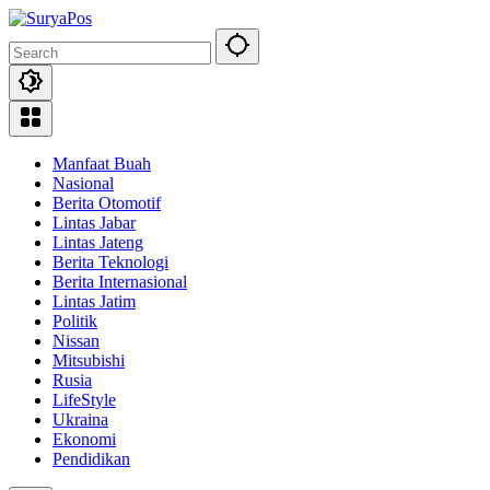
Skip
to
content
Manfaat Buah
Nasional
Berita Otomotif
Lintas Jabar
Lintas Jateng
Berita Teknologi
Berita Internasional
Lintas Jatim
Politik
Nissan
Mitsubishi
Rusia
LifeStyle
Ukraina
Ekonomi
Pendidikan