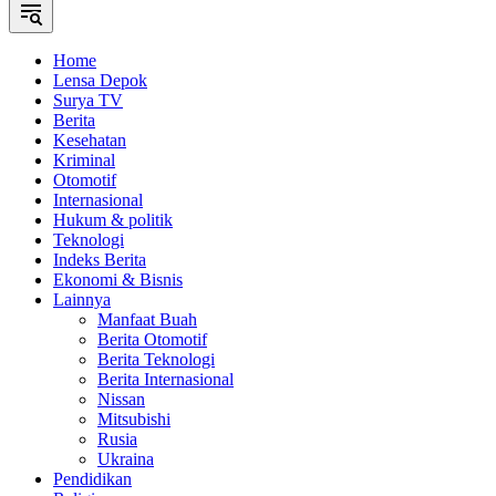
Home
Lensa Depok
Surya TV
Berita
Kesehatan
Kriminal
Otomotif
Internasional
Hukum & politik
Teknologi
Indeks Berita
Ekonomi & Bisnis
Lainnya
Manfaat Buah
Berita Otomotif
Berita Teknologi
Berita Internasional
Nissan
Mitsubishi
Rusia
Ukraina
Pendidikan