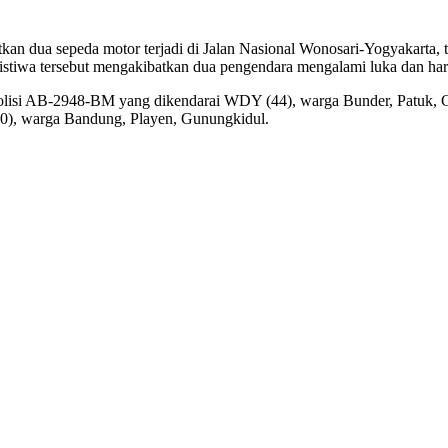
atkan dua sepeda motor terjadi di Jalan Nasional Wonosari-Yogyakar
ristiwa tersebut mengakibatkan dua pengendara mengalami luka dan h
olisi AB-2948-BM yang dikendarai WDY (44), warga Bunder, Patuk, G
0), warga Bandung, Playen, Gunungkidul.