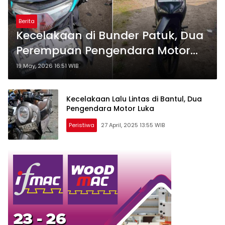
Berita
Kecelakaan di Bunder Patuk, Dua
Perempuan Pengendara Motor
Alami Luka
19 May, 2026 16:51 WIB
Kecelakaan Lalu Lintas di Bantul, Dua
Pengendara Motor Luka
Peristiwa
27 April, 2025 13:55 WIB