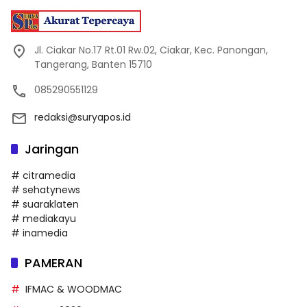
Jl. Ciakar No.17 Rt.01 Rw.02, Ciakar, Kec. Panongan,
Tangerang, Banten 15710
085290551129
redaksi@suryapos.id
Jaringan
# citramedia
# sehatynews
# suaraklaten
# mediakayu
# inamedia
PAMERAN
IFMAC & WOODMAC