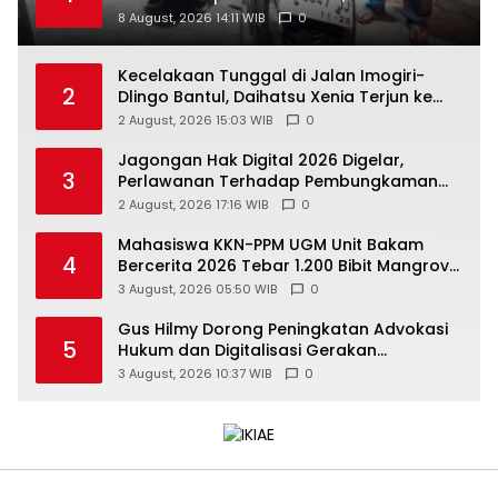
Ditangkap Saat COD
8 August, 2026 14:11 WIB
0
Kecelakaan Tunggal di Jalan Imogiri-
2
Dlingo Bantul, Daihatsu Xenia Terjun ke
Jurang
2 August, 2026 15:03 WIB
0
Jagongan Hak Digital 2026 Digelar,
3
Perlawanan Terhadap Pembungkaman
Media Digital
2 August, 2026 17:16 WIB
0
Mahasiswa KKN-PPM UGM Unit Bakam
4
Bercerita 2026 Tebar 1.200 Bibit Mangrove
di Sungai Air Layang
3 August, 2026 05:50 WIB
0
Gus Hilmy Dorong Peningkatan Advokasi
5
Hukum dan Digitalisasi Gerakan
Meningkatkan Kualitas PMII DIY
3 August, 2026 10:37 WIB
0