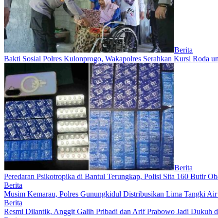
Berita
Bakti Sosial Polres Kulonprogo, Wakapolres Serahkan Kursi Roda u
Berita
Peredaran Psikotropika di Bantul Terungkap, Polisi Sita 160 Butir 
Berita
Musim Kemarau, Polres Gunungkidul Distribusikan Lima Tangki Air 
Berita
Resmi Dilantik, Anggit Galih Pribadi dan Arif Prabowo Jadi Dukuh 