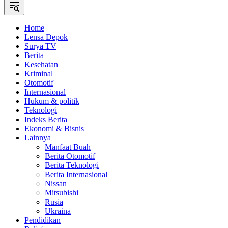
Home
Lensa Depok
Surya TV
Berita
Kesehatan
Kriminal
Otomotif
Internasional
Hukum & politik
Teknologi
Indeks Berita
Ekonomi & Bisnis
Lainnya
Manfaat Buah
Berita Otomotif
Berita Teknologi
Berita Internasional
Nissan
Mitsubishi
Rusia
Ukraina
Pendidikan