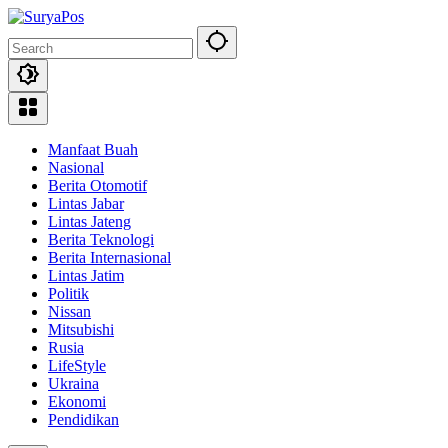
Skip
to
content
Manfaat Buah
Nasional
Berita Otomotif
Lintas Jabar
Lintas Jateng
Berita Teknologi
Berita Internasional
Lintas Jatim
Politik
Nissan
Mitsubishi
Rusia
LifeStyle
Ukraina
Ekonomi
Pendidikan