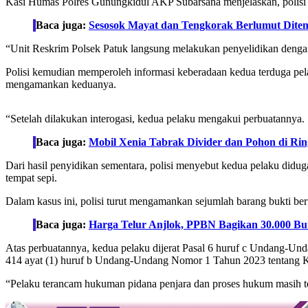
Kasi Humas Polres Gunungkidul AKP Subarsana menjelaskan, polisi be
Baca juga:
Sesosok Mayat dan Tengkorak Berlumut Ditemu
“Unit Reskrim Polsek Patuk langsung melakukan penyelidikan dengan
Polisi kemudian memperoleh informasi keberadaan kedua terduga pel
mengamankan keduanya.
“Setelah dilakukan interogasi, kedua pelaku mengakui perbuatannya. 
Baca juga:
Mobil Xenia Tabrak Divider dan Pohon di Ri
Dari hasil penyidikan sementara, polisi menyebut kedua pelaku did
tempat sepi.
Dalam kasus ini, polisi turut mengamankan sejumlah barang bukti ber
Baca juga:
Harga Telur Anjlok, PPBN Bagikan 30.000 But
Atas perbuatannya, kedua pelaku dijerat Pasal 6 huruf c Undang-Und
414 ayat (1) huruf b Undang-Undang Nomor 1 Tahun 2023 tentang
“Pelaku terancam hukuman pidana penjara dan proses hukum masih te