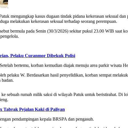
Patuk mengungkap kasus dugaan tindak pidana kekerasan seksual dan 
 diduga melakukan kekerasan seksual terhadap seorang perempuan.
but bermula pada Senin (30/3/2026) sekitar pukul 23.00 WIB saat kor
pengelola.
rian, Pelaku Curanmor Dibekuk Polisi
Setelah bertemu, korban kemudian diajak menuju area parkir wisata 
l oleh pelaku W. Berdasarkan hasil penyelidikan, korban sempat mela
 badan.
h ke sebuah rumah milik saksi di wilayah Patuk untuk beristirahat. Di 
leng.
 Tabrak Pejalan Kaki di Paliyan
n dengan pendampingan kepala BRSPA dan pengasuh.