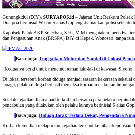
Gunungkidul (DIY),
SURYAPOS.id
– Jajaran Unit Reskrim Polsek 
Dua pria berinisial W dan S alias Gopleng diamankan polisi setelah
Kapolsek Patuk AKP Solechan, S.H., M.M mengatakan, peristiwa terse
dan Pengasuhan Anak (BRSPA) DIY di Kepek, Wonosari, tanpa izin 
Baca juga:
Tinggalkan Motor dan Sandal di Lokasi Pencu
“Keduanya pergi untuk menemui teman laki-laki di kawasan Siyono. 
Di lokasi tersebut, korban diduga menjadi sasaran kekerasan seksua
tenaga, pelaku diduga berhasil memaksa korban melakukan hubungan
Setelah kejadian di area parkir, korban bersama para pelaku berpinda
pencabulan yang dilakukan oleh pelaku lainnya berinisial S alias Gop
Baca juga:
Diduga Jarak Terlalu Dekat, Pengendara Nmax
Korban kemudian melaporkan kejadian tersebut ke pihak kepolisia