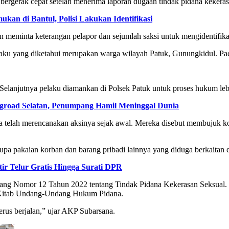
rgerak cepat setelah menerima laporan dugaan tindak pidana kekerasa
kan di Bantul, Polisi Lakukan Identifikasi
 meminta keterangan pelapor dan sejumlah saksi untuk mengidentifika
aku yang diketahui merupakan warga wilayah Patuk, Gunungkidul. Pad
Selanjutnya pelaku diamankan di Polsek Patuk untuk proses hukum lebi
ngroad Selatan, Penumpang Hamil Meninggal Dunia
uga telah merencanakan aksinya sejak awal. Mereka disebut membujuk 
upa pakaian korban dan barang pribadi lainnya yang diduga berkaitan d
ir Telur Gratis Hingga Surati DPR
ang Nomor 12 Tahun 2022 tentang Tindak Pidana Kekerasan Seksual. Se
 Kitab Undang-Undang Hukum Pidana.
rus berjalan,” ujar AKP Subarsana.