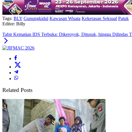
Tags:
BLY
Gunungkidul
Kawasan Wisata
Kekerasan Seksual
Patuk
Editor: Billy
Tabir Kematian IDS Terbuka: Dikeroyok, Ditusuk, hingga Dilindas T
Related Posts