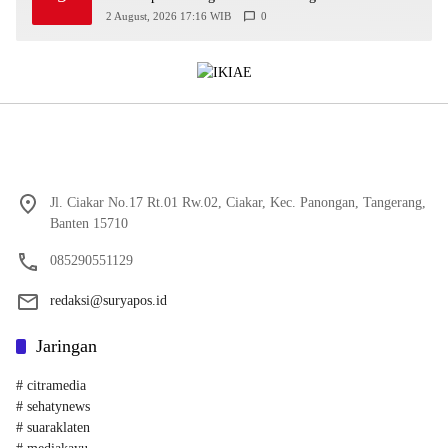
2 August, 2026 17:16 WIB
0
Jl. Ciakar No.17 Rt.01 Rw.02, Ciakar, Kec. Panongan, Tangerang,
Banten 15710
085290551129
redaksi@suryapos.id
Jaringan
# citramedia
# sehatynews
# suaraklaten