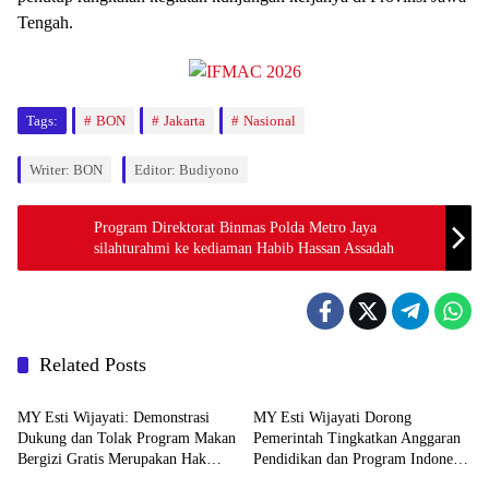
Tengah.
Tags:
BON
Jakarta
Nasional
Writer: BON
Editor: Budiyono
Program Direktorat Binmas Polda Metro Jaya
silahturahmi ke kediaman Habib Hassan Assadah
Related Posts
Berita
Berita
MY Esti Wijayati: Demonstrasi
MY Esti Wijayati Dorong
Dukung dan Tolak Program Makan
Pemerintah Tingkatkan Anggaran
Bergizi Gratis Merupakan Hak
Pendidikan dan Program Indonesia
Berita
Berita
Konstitusional
Pintar