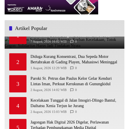
Artikel Popular
Ra’Nggagas Solidarity Bantu Anggota Korban
1
Kecelakaan, Totok Gogon: Solidaritas Harus Jadi
Tindakan Nyata
7 August, 2026 16:02 WIB
0
Diduga Kurang Konsentrasi, Dua Sepeda Motor
2
Bertabrakan di Gading Playen, Mahasiswi Meninggal
1 August, 2026 12:29 WIB
0
Paroki St. Petrus dan Paulus Kelor Gelar Kenduri
3
Lintas Iman, Perkuat Kerukunan di Gunungkidul
2 August, 2026 14:02 WIB
0
Kecelakaan Tunggal di Jalan Imogiri-Dlingo Bantul,
4
Daihatsu Xenia Terjun ke Jurang
2 August, 2026 15:03 WIB
0
Jagongan Hak Digital 2026 Digelar, Perlawanan
5
Terhadap Pembungkaman Media Digital