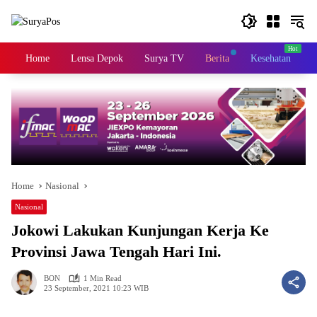
Skip
to
content
Home
Lensa Depok
Surya TV
Berita
Kesehatan
K
Home
Nasional
Nasional
Jokowi Lakukan Kunjungan Kerja Ke
Provinsi Jawa Tengah Hari Ini.
BON
1 Min Read
23 September, 2021 10:23 WIB