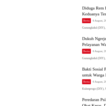
Diduga Rem B
Keduanya Ter
Berita
6 August, 
Gunungkidul (DIY),
Dukuh Ngreje
Pelayanan War
Berita
6 August, 
Gunungkidul (DIY)
Bakti Sosial
untuk Warga 
Berita
6 August, 
Kulonprogo (DIY),
Peredaran Psi
Obat Keras, 