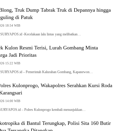
long, Truk Dump Tabrak Truk di Depannya hingga
guling di Patuk
2026 18:54 WIB
 SURYAPOS.id -Kecelakaan lalu lintas yang melibatkan…
k Kulon Resmi Terisi, Lurah Gombang Minta
ga Jadi Prioritas
2026 15:22 WIB
, SURYAPOS.id – Pemerintah Kalurahan Gombang, Kapanewon…
 Polres Kulonprogo, Wakapolres Serahkan Kursi Roda
Karangsari
2026 14:00 WIB
 SURYAPOS.id – Polres Kulonprogo kembali menunjukkan…
kotropika di Bantul Terungkap, Polisi Sita 160 Butir
Dua Tersangka Ditangkap