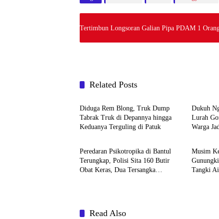
Tertimbun Longsoran Galian Pipa PDAM 1 Orang
Related Posts
Berita
Berita
Diduga Rem Blong, Truk Dump
Dukuh Ng
Tabrak Truk di Depannya hingga
Lurah Go
Keduanya Terguling di Patuk
Warga Jad
Berita
Berita
Peredaran Psikotropika di Bantul
Musim Ke
Terungkap, Polisi Sita 160 Butir
Gunungki
Obat Keras, Dua Tersangka
Tangki Ai
Ditangkap
Read Also