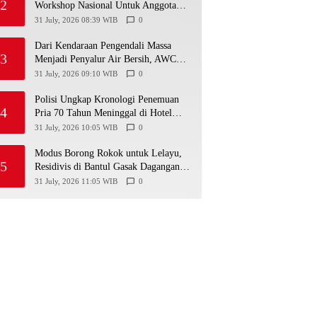
2
Workshop Nasional Untuk Anggota
DPRD Kabupaten/Kota di Yogyakarta
31 July, 2026 08:39 WIB
0
Dari Kendaraan Pengendali Massa
3
Menjadi Penyalur Air Bersih, AWC
Polres Gunungkidul Bantu Warga
31 July, 2026 09:10 WIB
0
Kekeringan
Polisi Ungkap Kronologi Penemuan
4
Pria 70 Tahun Meninggal di Hotel
Parangtritis
31 July, 2026 10:05 WIB
0
Modus Borong Rokok untuk Lelayu,
5
Residivis di Bantul Gasak Dagangan
Warung Senilai Rp 3 Juta
31 July, 2026 11:05 WIB
0