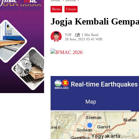
Berita
Umum
Jogja Kembali Gemp
TOP
1 Min Read
28 June, 2021 05:41 WIB