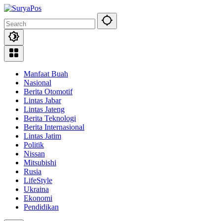
Skip
to
content
Manfaat Buah
Nasional
Berita Otomotif
Lintas Jabar
Lintas Jateng
Berita Teknologi
Berita Internasional
Lintas Jatim
Politik
Nissan
Mitsubishi
Rusia
LifeStyle
Ukraina
Ekonomi
Pendidikan