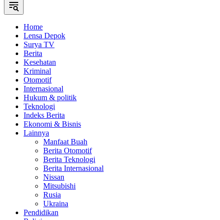
Home
Lensa Depok
Surya TV
Berita
Kesehatan
Kriminal
Otomotif
Internasional
Hukum & politik
Teknologi
Indeks Berita
Ekonomi & Bisnis
Lainnya
Manfaat Buah
Berita Otomotif
Berita Teknologi
Berita Internasional
Nissan
Mitsubishi
Rusia
Ukraina
Pendidikan