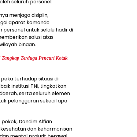
oleh seluruh personel.
a menjaga disiplin,
bagai aparat komando
 personel untuk selalu hadir di
mberikan solusi atas
wilayah binaan.
i Tangkap Terduga Pencuri Kotak
s peka terhadap situasi di
ik institusi TNI, tingkatkan
 daerah, serta seluruh elemen
tuk pelanggaran sekecil apa
 pokok, Dandim Alfian
 kesehatan dan keharmonisan
k dan mental prajurit berawal