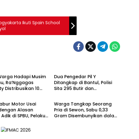
yakarta Ikuti Spain School
yol
Berita
Warga Hadapi Musim
Dua Pengedar Pil Y
u, Ra’Nggagas
Ditangkap di Bantul, Polisi
ty Distribusikan 10
Sita 295 Butir dan
Berita
Air Bersih
Alprazolam
abur Motor Usai
Warga Tangkap Seorang
 dengan Alasan
Pria di Sewon, Sabu 0,33
Adik di SPBU, Pelaku
Gram Disembunyikan dalam
kap Saat COD
Bungkus Kopi