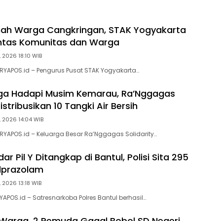
ah Warga Cangkringan, STAK Yogyakarta
intas Komunitas dan Warga
 2026 18:10 WIB
URYAPOS.id – Pengurus Pusat STAK Yogyakarta…
ga Hadapi Musim Kemarau, Ra’Nggagas
Distribusikan 10 Tangki Air Bersih
, 2026 14:04 WIB
URYAPOS.id – Keluarga Besar Ra’Nggagas Solidarity…
r Pil Y Ditangkap di Bantul, Polisi Sita 295
Alprazolam
 2026 13:18 WIB
RYAPOS.id – Satresnarkoba Polres Bantul berhasil…
Warga, 2 Pemuda Gagal Bobol SD Negeri