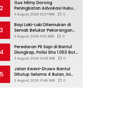
Gus Hilmy Dorong
2
Peningkatan Advokasi Hukum
dan Digitalisasi Gerakan
3 August, 2026 10:37 WIB
0
Meningkatkan Kualitas PMII
DIY
Bayi Laki-Laki Ditemukan di
3
Semak Belukar Pekarangan
Rumah Warga di Semin, Tali
3 August, 2026 11:02 WIB
0
Pusar Masih Menempel
Peredaran Pil Sapi di Bantul
4
Diungkap, Polisi Sita 1.053 Butir
Pil Berlogo Y
3 August, 2026 12:08 WIB
0
Jalan Kweni-Druwo Bantul
5
Ditutup Selama 4 Bulan, Ini
Jalur Alternatif bagi
3 August, 2026 13:46 WIB
0
Pengendara