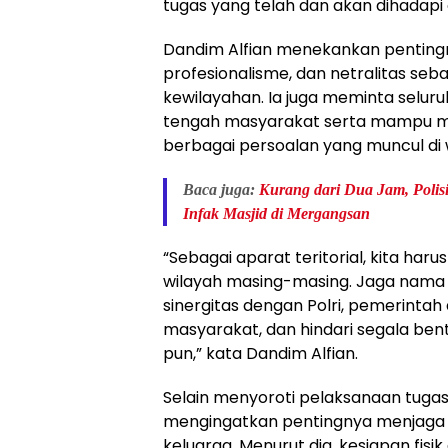
tugas yang telah dan akan dihadapi 
Dandim Alfian menekankan pentingny
profesionalisme, dan netralitas se
kewilayahan. Ia juga meminta seluruh
tengah masyarakat serta mampu me
berbagai persoalan yang muncul di 
Baca juga:
Kurang dari Dua Jam, Polis
Infak Masjid di Mergangsan
“Sebagai aparat teritorial, kita haru
wilayah masing-masing. Jaga nama ba
sinergitas dengan Polri, pemerintah
masyarakat, dan hindari segala ben
pun,” kata Dandim Alfian.
Selain menyoroti pelaksanaan tugas
mengingatkan pentingnya menjaga
keluarga. Menurut dia, kesiapan fisi