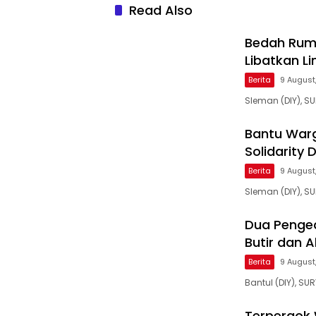
Read Also
Bedah Rum
Libatkan L
Berita
9 August,
Sleman (DIY), S
Bantu War
Solidarity 
Berita
9 August
Sleman (DIY), S
Dua Pengeda
Butir dan 
Berita
9 August,
Bantul (DIY), SU
Terpergok 