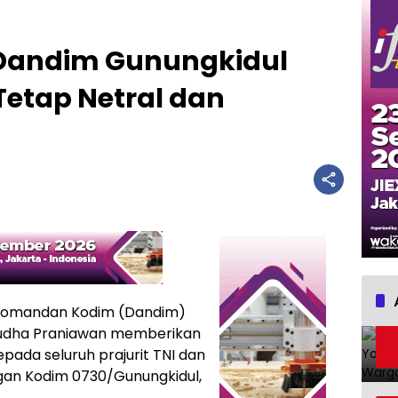
Dandim Gunungkidul
Tetap Netral dan
Komandan Kodim (Dandim)
 Yudha Praniawan memberikan
da seluruh prajurit TNI dan
ungan Kodim 0730/Gunungkidul,