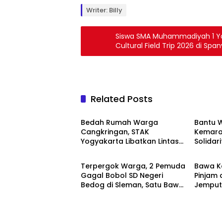
Writer: Billy
Siswa SMA Muhammadiyah 1 Yog
Cultural Field Trip 2026 di Span
Related Posts
Berita
Berita
Bedah Rumah Warga
Bantu 
Cangkringan, STAK
Kemara
Yogyakarta Libatkan Lintas
Solidari
Berita
Berita
Komunitas dan Warga
Tangki 
Terpergok Warga, 2 Pemuda
Bawa K
Gagal Bobol SD Negeri
Pinjam
Bedog di Sleman, Satu Bawa
Jemput 
Clurit
Ditang