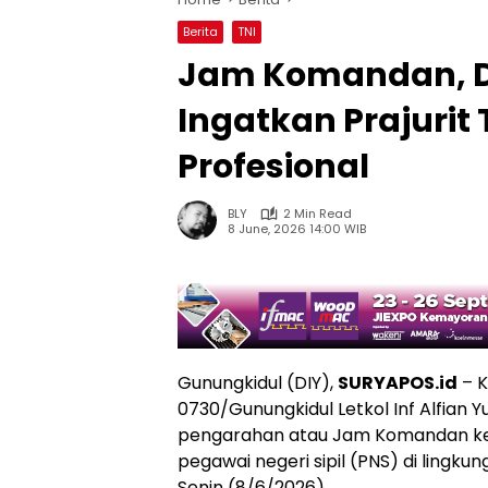
Berita
TNI
Jam Komandan, 
Ingatkan Prajurit 
Profesional
BLY
2 Min Read
8 June, 2026 14:00 WIB
Gunungkidul (DIY),
SURYAPOS.id
– 
0730/Gunungkidul Letkol Inf Alfian
pengarahan atau Jam Komandan kepa
pegawai negeri sipil (PNS) di lingk
Senin (8/6/2026).