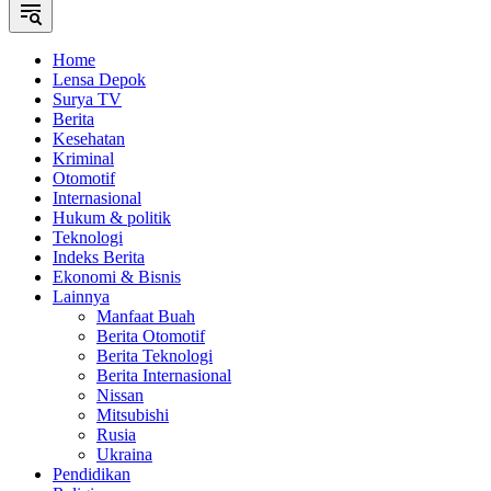
Home
Lensa Depok
Surya TV
Berita
Kesehatan
Kriminal
Otomotif
Internasional
Hukum & politik
Teknologi
Indeks Berita
Ekonomi & Bisnis
Lainnya
Manfaat Buah
Berita Otomotif
Berita Teknologi
Berita Internasional
Nissan
Mitsubishi
Rusia
Ukraina
Pendidikan