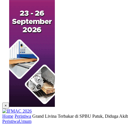
×
Home
Peristiwa
Grand Livina Terbakar di SPBU Patuk, Diduga Akib
Peristiwa
Umum