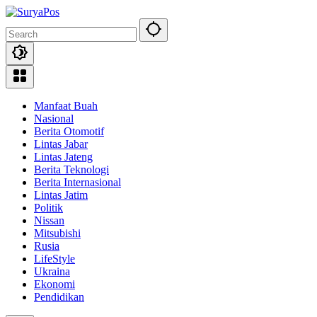
Skip
to
content
Manfaat Buah
Nasional
Berita Otomotif
Lintas Jabar
Lintas Jateng
Berita Teknologi
Berita Internasional
Lintas Jatim
Politik
Nissan
Mitsubishi
Rusia
LifeStyle
Ukraina
Ekonomi
Pendidikan