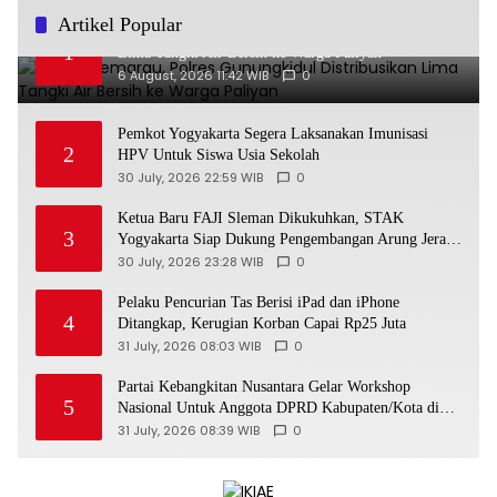
Artikel Popular
Musim Kemarau, Polres Gunungkidul Distribusikan
1
Lima Tangki Air Bersih ke Warga Paliyan
6 August, 2026 11:42 WIB
0
Pemkot Yogyakarta Segera Laksanakan Imunisasi
2
HPV Untuk Siswa Usia Sekolah
30 July, 2026 22:59 WIB
0
Ketua Baru FAJI Sleman Dikukuhkan, STAK
3
Yogyakarta Siap Dukung Pengembangan Arung Jeram
DIY
30 July, 2026 23:28 WIB
0
Pelaku Pencurian Tas Berisi iPad dan iPhone
4
Ditangkap, Kerugian Korban Capai Rp25 Juta
31 July, 2026 08:03 WIB
0
Partai Kebangkitan Nusantara Gelar Workshop
5
Nasional Untuk Anggota DPRD Kabupaten/Kota di
Yogyakarta
31 July, 2026 08:39 WIB
0