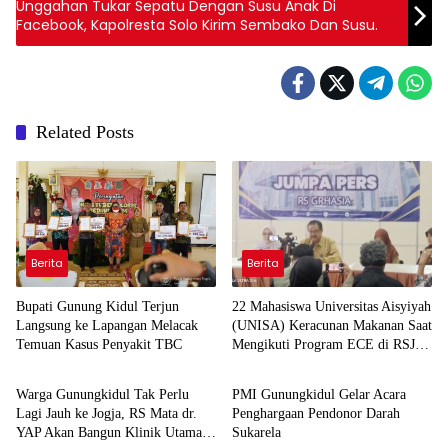
Unggahan Tukar Sepatu Dengan Susu Anak Di
Facebook, Kapolresta Solo Kirim Sembako Dan Susu.
Related Posts
Berita
Berita
Bupati Gunung Kidul Terjun
22 Mahasiswa Universitas Aisyiyah
Langsung ke Lapangan Melacak
(UNISA) Keracunan Makanan Saat
Temuan Kasus Penyakit TBC
Mengikuti Program ECE di RSJ
Kesehatan
Kesehatan
Ghrasia Yogyakarta
Warga Gunungkidul Tak Perlu
PMI Gunungkidul Gelar Acara
Lagi Jauh ke Jogja, RS Mata dr.
Penghargaan Pendonor Darah
YAP Akan Bangun Klinik Utama
Sukarela
Kesehatan
Kesehatan