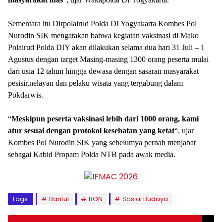
Sementara itu Dirpolairud Polda DI Yogyakarta Kombes Pol
Nurodin SIK mengatakan bahwa kegiatan vaksinasi di Mako
Polairud Polda DIY akan dilakukan selama dua hari 31 Juli – 1
Agustus dengan target Masing-masing 1300 orang peserta mulai
dari usia 12 tahun hingga dewasa dengan sasaran masyarakat
pesisir,nelayan dan pelaku wisata yang tergabung dalam
Pokdarwis.
“
Meskipun
peserta
vaksinasi
lebih
dari
1000
orang,
kami
atur
sesuai
dengan
protokol
kesehatan
yang
ketat
“, ujar
Kombes Pol Nurodin SIK yang sebelumya pernah menjabat
sebagai Kabid Propam Polda NTB pada awak media.
Tags:
Bantul
BON
Sosial Budaya