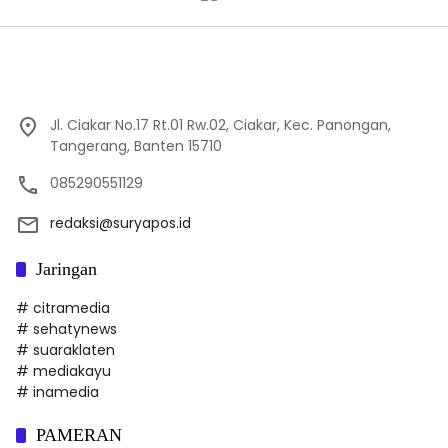
Jl. Ciakar No.17 Rt.01 Rw.02, Ciakar, Kec. Panongan,
Tangerang, Banten 15710
085290551129
redaksi@suryapos.id
Jaringan
# citramedia
# sehatynews
# suaraklaten
# mediakayu
# inamedia
PAMERAN