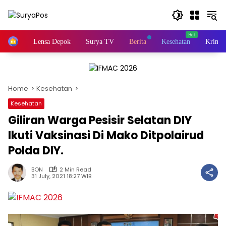
Skip
to
content
Home
Lensa Depok
Surya TV
Berita
Kesehatan
Krimin
Home
Kesehatan
Kesehatan
Giliran Warga Pesisir Selatan DIY
Ikuti Vaksinasi Di Mako Ditpolairud
Polda DIY.
BON
2 Min Read
31 July, 2021 18:27 WIB