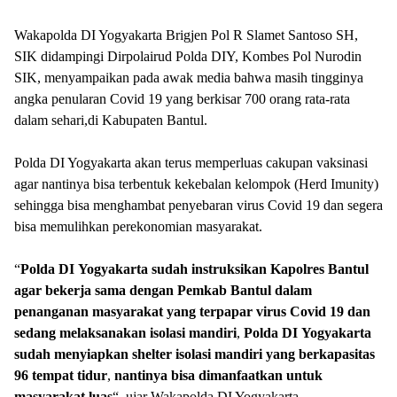
Wakapolda DI Yogyakarta Brigjen Pol R Slamet Santoso SH,
SIK didampingi Dirpolairud Polda DIY, Kombes Pol Nurodin
SIK, menyampaikan pada awak media bahwa masih tingginya
angka penularan Covid 19 yang berkisar 700 orang rata-rata
dalam sehari,di Kabupaten Bantul.
Polda DI Yogyakarta akan terus memperluas cakupan vaksinasi
agar nantinya bisa terbentuk kekebalan kelompok (Herd Imunity)
sehingga bisa menghambat penyebaran virus Covid 19 dan segera
bisa memulihkan perekonomian masyarakat.
“
Polda
DI
Yogyakarta
sudah
instruksikan
Kapolres
Bantul
agar
bekerja
sama
dengan
Pemkab
Bantul
dalam
penanganan
masyarakat
yang
terpapar
virus
Covid
19
dan
sedang
melaksanakan
isolasi
mandiri
,
Polda
DI
Yogyakarta
sudah
menyiapkan
shelter
isolasi
mandiri
yang
berkapasitas
96
tempat
tidur
,
nantinya
bisa
dimanfaatkan
untuk
masyarakat
luas
“, ujar Wakapolda DI Yogyakarta.