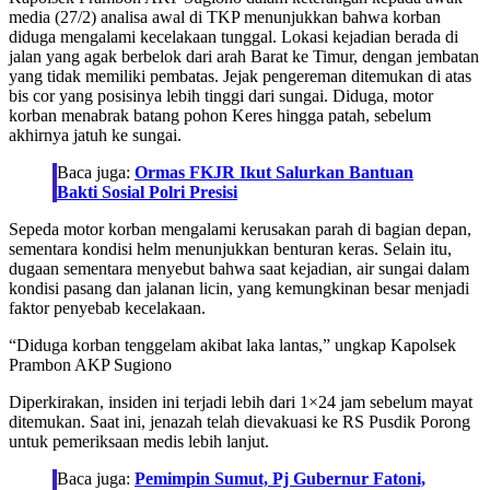
media (27/2) analisa awal di TKP menunjukkan bahwa korban
diduga mengalami kecelakaan tunggal. Lokasi kejadian berada di
jalan yang agak berbelok dari arah Barat ke Timur, dengan jembatan
yang tidak memiliki pembatas. Jejak pengereman ditemukan di atas
bis cor yang posisinya lebih tinggi dari sungai. Diduga, motor
korban menabrak batang pohon Keres hingga patah, sebelum
akhirnya jatuh ke sungai.
Baca juga:
Ormas FKJR Ikut Salurkan Bantuan
Bakti Sosial Polri Presisi
Sepeda motor korban mengalami kerusakan parah di bagian depan,
sementara kondisi helm menunjukkan benturan keras. Selain itu,
dugaan sementara menyebut bahwa saat kejadian, air sungai dalam
kondisi pasang dan jalanan licin, yang kemungkinan besar menjadi
faktor penyebab kecelakaan.
“Diduga korban tenggelam akibat laka lantas,” ungkap Kapolsek
Prambon AKP Sugiono
Diperkirakan, insiden ini terjadi lebih dari 1×24 jam sebelum mayat
ditemukan. Saat ini, jenazah telah dievakuasi ke RS Pusdik Porong
untuk pemeriksaan medis lebih lanjut.
Baca juga:
Pemimpin Sumut, Pj Gubernur Fatoni,