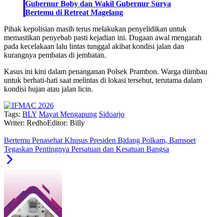
Gubernur Boby dan Wakil Gubernur Surya
Bertemu di Retreat Magelang
Pihak kepolisian masih terus melakukan penyelidikan untuk
memastikan penyebab pasti kejadian ini. Dugaan awal mengarah
pada kecelakaan lalu lintas tunggal akibat kondisi jalan dan
kurangnya pembatas di jembatan.
Kasus ini kini dalam penanganan Polsek Prambon. Warga diimbau
untuk berhati-hati saat melintas di lokasi tersebut, terutama dalam
kondisi hujan atau jalan licin.
Tags:
BLY
Mayat Mengapung
Sidoarjo
Writer: Redho
Editor: Billy
Bertemu Penasehat Khusus Presiden Bidang Polkam, Bamsoet
Tegaskan Pentingnya Persatuan dan Kesatuan Bangsa