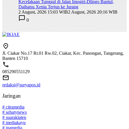
Kecelakaan Tunggal di Jalan Imogiri-Dlingo Bantul,
Daihatsu Xenia Terjun ke Jurang
2 August, 2026 15:03 WIB
2 August, 2026 20:16 WIB
0
Jl. Ciakar No.17 Rt.01 Rw.02, Ciakar, Kec. Panongan, Tangerang,
Banten 15710
085290551129
redaksi@suryapos.id
Jaringan
# citramedia
# sehatynews
# suaraklaten
# mediakayu
# inamedia