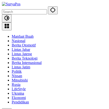
Skip
to
content
Manfaat Buah
Nasional
Berita Otomotif
Lintas Jabar
Lintas Jateng
Berita Teknologi
Berita Internasional
Lintas Jatim
Politik
Nissan
Mitsubishi
Rusia
LifeStyle
Ukraina
Ekonomi
Pendidikan