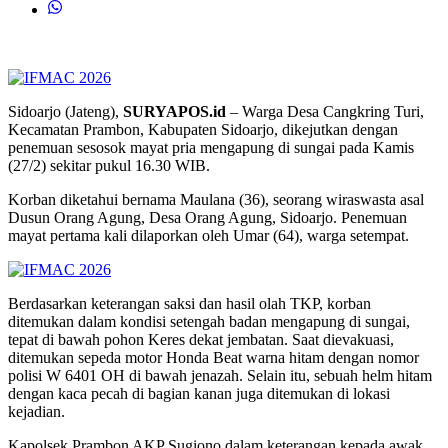
Sidoarjo (Jateng),
SURYAPOS.id
– Warga Desa Cangkring Turi,
Kecamatan Prambon, Kabupaten Sidoarjo, dikejutkan dengan
penemuan sesosok mayat pria mengapung di sungai pada Kamis
(27/2) sekitar pukul 16.30 WIB.
Korban diketahui bernama Maulana (36), seorang wiraswasta asal
Dusun Orang Agung, Desa Orang Agung, Sidoarjo. Penemuan
mayat pertama kali dilaporkan oleh Umar (64), warga setempat.
Berdasarkan keterangan saksi dan hasil olah TKP, korban
ditemukan dalam kondisi setengah badan mengapung di sungai,
tepat di bawah pohon Keres dekat jembatan. Saat dievakuasi,
ditemukan sepeda motor Honda Beat warna hitam dengan nomor
polisi W 6401 OH di bawah jenazah. Selain itu, sebuah helm hitam
dengan kaca pecah di bagian kanan juga ditemukan di lokasi
kejadian.
Kapolsek Prambon AKP Sugiono dalam keterangan kepada awak