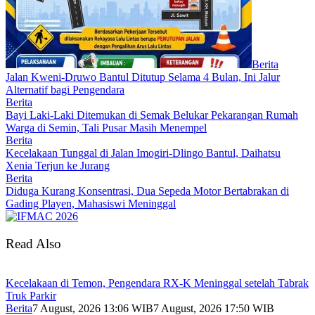
Berita
Jalan Kweni-Druwo Bantul Ditutup Selama 4 Bulan, Ini Jalur
Alternatif bagi Pengendara
Berita
Bayi Laki-Laki Ditemukan di Semak Belukar Pekarangan Rumah
Warga di Semin, Tali Pusar Masih Menempel
Berita
Kecelakaan Tunggal di Jalan Imogiri-Dlingo Bantul, Daihatsu
Xenia Terjun ke Jurang
Berita
Diduga Kurang Konsentrasi, Dua Sepeda Motor Bertabrakan di
Gading Playen, Mahasiswi Meninggal
Read Also
Kecelakaan di Temon, Pengendara RX-K Meninggal setelah Tabrak
Truk Parkir
Berita
7 August, 2026 13:06 WIB
7 August, 2026 17:50 WIB