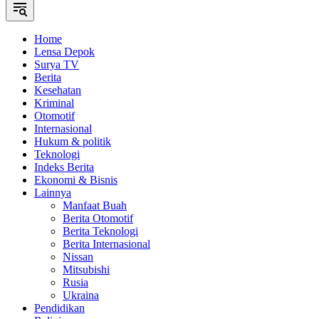
Home
Lensa Depok
Surya TV
Berita
Kesehatan
Kriminal
Otomotif
Internasional
Hukum & politik
Teknologi
Indeks Berita
Ekonomi & Bisnis
Lainnya
Manfaat Buah
Berita Otomotif
Berita Teknologi
Berita Internasional
Nissan
Mitsubishi
Rusia
Ukraina
Pendidikan