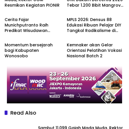
Resmikan Kegiatan PIONIR
Tebar 1.200 Bibit Mangrove
Pendidikan
Berita
di Sungai Air Layang
Cerita Fajar
MPLS 2026: Densus 88
Munichputranto Raih
Edukasi Ribuan Pelajar DIY
Predikat Wisudawan
Tangkal Radikalisme di
Berita
Pendidikan
Terbaik FEB UGM dan
Media Online
Valedictorian UQ
Momentum bersejarah
Kemnaker akan Gelar
bagi Kabupaten
Orientasi Pelatihan Vokasi
Wonosobo
Nasional Batch 2
Read Also
Sambut 11.099 Gajah Mada Muda, Rektor