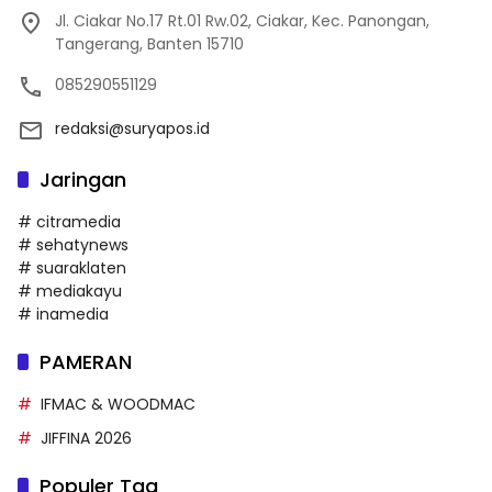
Jl. Ciakar No.17 Rt.01 Rw.02, Ciakar, Kec. Panongan,
Tangerang, Banten 15710
085290551129
redaksi@suryapos.id
Jaringan
# citramedia
# sehatynews
# suaraklaten
# mediakayu
# inamedia
PAMERAN
IFMAC & WOODMAC
JIFFINA 2026
Populer Tag