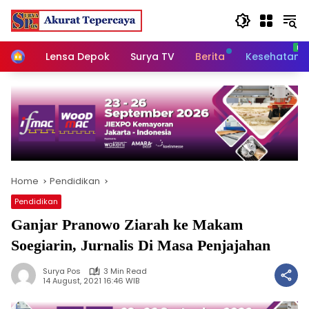
Skip
to
content
Home
Lensa Depok
Surya TV
Berita
Kesehatan
Home
Pendidikan
Pendidikan
Ganjar Pranowo Ziarah ke Makam
Soegiarin, Jurnalis Di Masa Penjajahan
Surya Pos
3 Min Read
14 August, 2021 16:46 WIB