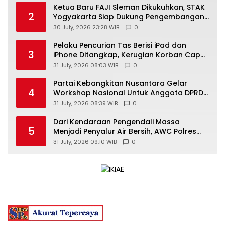
Ketua Baru FAJI Sleman Dikukuhkan, STAK
2
Yogyakarta Siap Dukung Pengembangan
Arung Jeram DIY
30 July, 2026 23:28 WIB
0
Pelaku Pencurian Tas Berisi iPad dan
3
iPhone Ditangkap, Kerugian Korban Capai
Rp25 Juta
31 July, 2026 08:03 WIB
0
Partai Kebangkitan Nusantara Gelar
4
Workshop Nasional Untuk Anggota DPRD
Kabupaten/Kota di Yogyakarta
31 July, 2026 08:39 WIB
0
Dari Kendaraan Pengendali Massa
5
Menjadi Penyalur Air Bersih, AWC Polres
Gunungkidul Bantu Warga Kekeringan
31 July, 2026 09:10 WIB
0