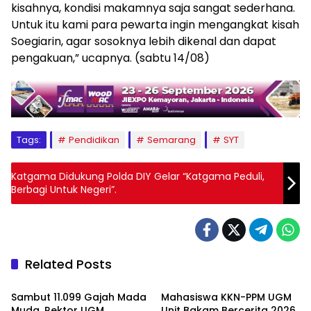
kisahnya, kondisi makamnya saja sangat sederhana.
Untuk itu kami para pewarta ingin mengangkat kisah
Soegiarin, agar sosoknya lebih dikenal dan dapat
pengakuan,” ucapnya. (sabtu 14/08)
Tags:
Pendidikan
Semarang
SYT
Katgama Didukung Polda DIY Gelar “Katgama Peduli,
Berbagi Untuk Negeri”.
Related Posts
Berita
Berita
Sambut 11.099 Gajah Mada
Mahasiswa KKN-PPM UGM
Muda, Rektor UGM
Unit Bakam Bercerita 2026