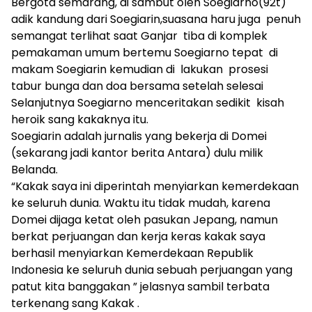
Bergota semarang, di sambut oleh Soegiarno(92t)
adik kandung dari Soegiarin,suasana haru juga penuh
semangat terlihat saat Ganjar tiba di komplek
pemakaman umum bertemu Soegiarno tepat di
makam Soegiarin kemudian di lakukan prosesi
tabur bunga dan doa bersama setelah selesai
Selanjutnya Soegiarno menceritakan sedikit kisah
heroik sang kakaknya itu.
Soegiarin adalah jurnalis yang bekerja di Domei
(sekarang jadi kantor berita Antara) dulu milik
Belanda.
“Kakak saya ini diperintah menyiarkan kemerdekaan
ke seluruh dunia. Waktu itu tidak mudah, karena
Domei dijaga ketat oleh pasukan Jepang, namun
berkat perjuangan dan kerja keras kakak saya
berhasil menyiarkan Kemerdekaan Republik
Indonesia ke seluruh dunia sebuah perjuangan yang
patut kita banggakan ” jelasnya sambil terbata
terkenang sang Kakak .