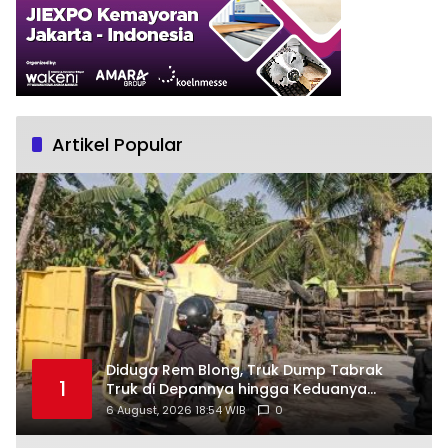
Artikel Popular
Diduga Rem Blong, Truk Dump Tabrak
1
Truk di Depannya hingga Keduanya
Terguling di Patuk
6 August, 2026 18:54 WIB
0