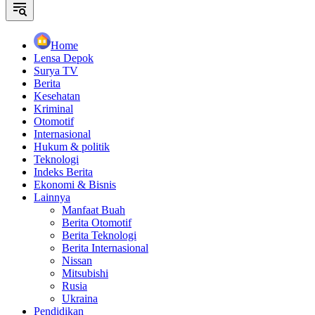
Home
Lensa Depok
Surya TV
Berita
Kesehatan
Kriminal
Otomotif
Internasional
Hukum & politik
Teknologi
Indeks Berita
Ekonomi & Bisnis
Lainnya
Manfaat Buah
Berita Otomotif
Berita Teknologi
Berita Internasional
Nissan
Mitsubishi
Rusia
Ukraina
Pendidikan