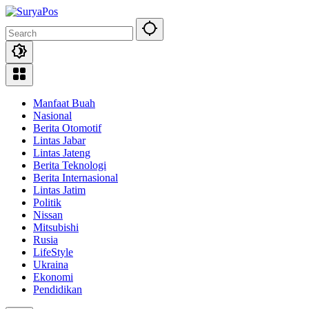
Skip
to
content
Manfaat Buah
Nasional
Berita Otomotif
Lintas Jabar
Lintas Jateng
Berita Teknologi
Berita Internasional
Lintas Jatim
Politik
Nissan
Mitsubishi
Rusia
LifeStyle
Ukraina
Ekonomi
Pendidikan