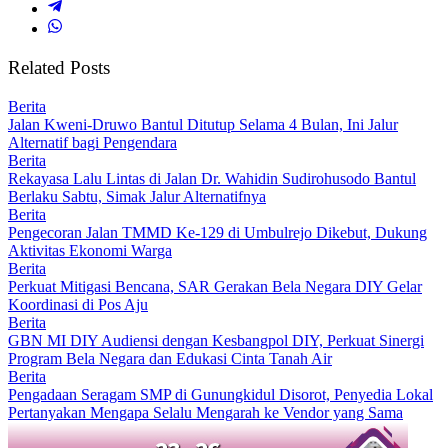
Related Posts
Berita
Jalan Kweni-Druwo Bantul Ditutup Selama 4 Bulan, Ini Jalur
Alternatif bagi Pengendara
Berita
Rekayasa Lalu Lintas di Jalan Dr. Wahidin Sudirohusodo Bantul
Berlaku Sabtu, Simak Jalur Alternatifnya
Berita
Pengecoran Jalan TMMD Ke-129 di Umbulrejo Dikebut, Dukung
Aktivitas Ekonomi Warga
Berita
Perkuat Mitigasi Bencana, SAR Gerakan Bela Negara DIY Gelar
Koordinasi di Pos Aju
Berita
GBN MI DIY Audiensi dengan Kesbangpol DIY, Perkuat Sinergi
Program Bela Negara dan Edukasi Cinta Tanah Air
Berita
Pengadaan Seragam SMP di Gunungkidul Disorot, Penyedia Lokal
Pertanyakan Mengapa Selalu Mengarah ke Vendor yang Sama