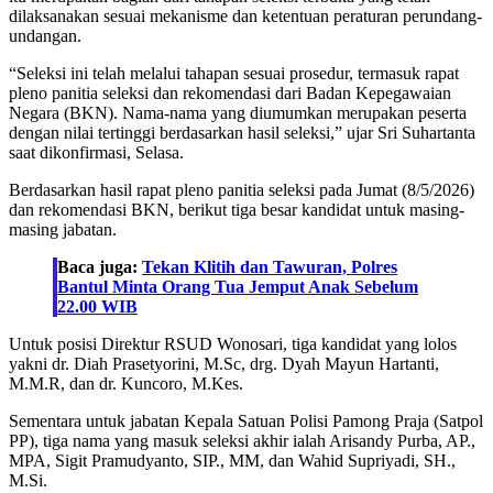
dilaksanakan sesuai mekanisme dan ketentuan peraturan perundang-
undangan.
“Seleksi ini telah melalui tahapan sesuai prosedur, termasuk rapat
pleno panitia seleksi dan rekomendasi dari Badan Kepegawaian
Negara (BKN). Nama-nama yang diumumkan merupakan peserta
dengan nilai tertinggi berdasarkan hasil seleksi,” ujar Sri Suhartanta
saat dikonfirmasi, Selasa.
Berdasarkan hasil rapat pleno panitia seleksi pada Jumat (8/5/2026)
dan rekomendasi BKN, berikut tiga besar kandidat untuk masing-
masing jabatan.
Baca juga:
Tekan Klitih dan Tawuran, Polres
Bantul Minta Orang Tua Jemput Anak Sebelum
22.00 WIB
Untuk posisi Direktur RSUD Wonosari, tiga kandidat yang lolos
yakni dr. Diah Prasetyorini, M.Sc, drg. Dyah Mayun Hartanti,
M.M.R, dan dr. Kuncoro, M.Kes.
Sementara untuk jabatan Kepala Satuan Polisi Pamong Praja (Satpol
PP), tiga nama yang masuk seleksi akhir ialah Arisandy Purba, AP.,
MPA, Sigit Pramudyanto, SIP., MM, dan Wahid Supriyadi, SH.,
M.Si.