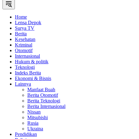
Home
Lensa Depok
Surya TV
Berita
Kesehatan
Kriminal
Otomotif
Internasional
Hukum & politik
Teknologi
Indeks Berita
Ekonomi & Bisnis
Lainnya
Manfaat Buah
Berita Otomotif
Berita Teknologi
Berita Internasional
Nissan
Mitsubishi
Rusia
Ukraina
Pendidikan