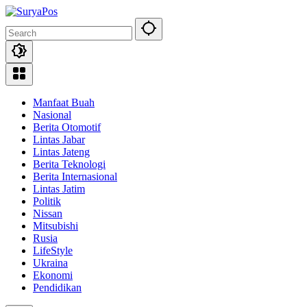
Skip
to
content
Manfaat Buah
Nasional
Berita Otomotif
Lintas Jabar
Lintas Jateng
Berita Teknologi
Berita Internasional
Lintas Jatim
Politik
Nissan
Mitsubishi
Rusia
LifeStyle
Ukraina
Ekonomi
Pendidikan