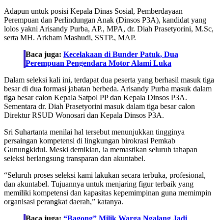
Adapun untuk posisi Kepala Dinas Sosial, Pemberdayaan
Perempuan dan Perlindungan Anak (Dinsos P3A), kandidat yang
lolos yakni Arisandy Purba, AP., MPA, dr. Diah Prasetyorini, M.Sc,
serta MH. Arkham Mashudi, SSTP., MAP.
Baca juga:
Kecelakaan di Bunder Patuk, Dua
Perempuan Pengendara Motor Alami Luka
Dalam seleksi kali ini, terdapat dua peserta yang berhasil masuk tiga
besar di dua formasi jabatan berbeda. Arisandy Purba masuk dalam
tiga besar calon Kepala Satpol PP dan Kepala Dinsos P3A.
Sementara dr. Diah Prasetyorini masuk dalam tiga besar calon
Direktur RSUD Wonosari dan Kepala Dinsos P3A.
Sri Suhartanta menilai hal tersebut menunjukkan tingginya
persaingan kompetensi di lingkungan birokrasi Pemkab
Gunungkidul. Meski demikian, ia memastikan seluruh tahapan
seleksi berlangsung transparan dan akuntabel.
“Seluruh proses seleksi kami lakukan secara terbuka, profesional,
dan akuntabel. Tujuannya untuk menjaring figur terbaik yang
memiliki kompetensi dan kapasitas kepemimpinan guna memimpin
organisasi perangkat daerah,” katanya.
Baca juga:
“Bagong” Milik Warga Ngalang Jadi