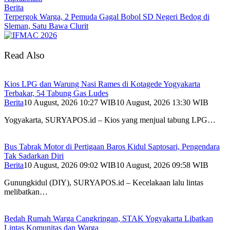
Berita
Terpergok Warga, 2 Pemuda Gagal Bobol SD Negeri Bedog di
Sleman, Satu Bawa Clurit
Read Also
Kios LPG dan Warung Nasi Rames di Kotagede Yogyakarta
Terbakar, 54 Tabung Gas Ludes
Berita
10 August, 2026 10:27 WIB
10 August, 2026 13:30 WIB
Yogyakarta, SURYAPOS.id – Kios yang menjual tabung LPG…
Bus Tabrak Motor di Pertigaan Baros Kidul Saptosari, Pengendara
Tak Sadarkan Diri
Berita
10 August, 2026 09:02 WIB
10 August, 2026 09:58 WIB
Gunungkidul (DIY), SURYAPOS.id – Kecelakaan lalu lintas
melibatkan…
Bedah Rumah Warga Cangkringan, STAK Yogyakarta Libatkan
Lintas Komunitas dan Warga