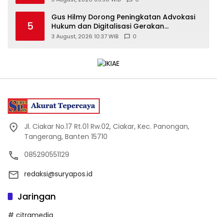
Gus Hilmy Dorong Peningkatan Advokasi
5
Hukum dan Digitalisasi Gerakan
Meningkatkan Kualitas PMII DIY
3 August, 2026 10:37 WIB
0
Jl. Ciakar No.17 Rt.01 Rw.02, Ciakar, Kec. Panongan,
Tangerang, Banten 15710
085290551129
redaksi@suryapos.id
Jaringan
# citramedia