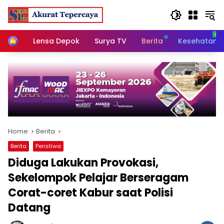
Skip
to
content
Home
Lensa Depok
Surya TV
Berita
Kesehatan
Home
Berita
Berita
Peristiwa
Diduga Lakukan Provokasi,
Sekelompok Pelajar Berseragam
Corat-coret Kabur saat Polisi
Datang