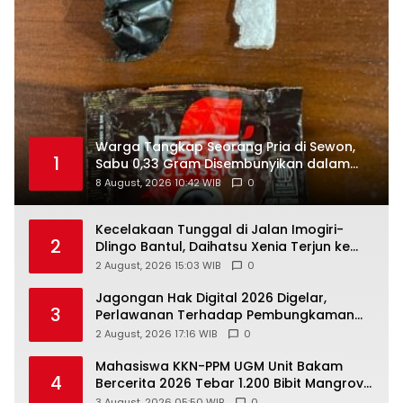
Warga Tangkap Seorang Pria di Sewon,
1
Sabu 0,33 Gram Disembunyikan dalam
Bungkus Kopi
8 August, 2026 10:42 WIB
0
Kecelakaan Tunggal di Jalan Imogiri-
2
Dlingo Bantul, Daihatsu Xenia Terjun ke
Jurang
2 August, 2026 15:03 WIB
0
Jagongan Hak Digital 2026 Digelar,
3
Perlawanan Terhadap Pembungkaman
Media Digital
2 August, 2026 17:16 WIB
0
Mahasiswa KKN-PPM UGM Unit Bakam
4
Bercerita 2026 Tebar 1.200 Bibit Mangrove
di Sungai Air Layang
3 August, 2026 05:50 WIB
0