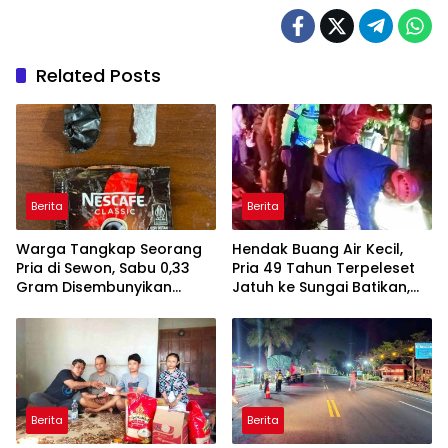
Related Posts
Berita
Berita
Warga Tangkap Seorang
Hendak Buang Air Kecil,
Pria di Sewon, Sabu 0,33
Pria 49 Tahun Terpeleset
Gram Disembunyikan
Jatuh ke Sungai Batikan,
dalam Bungkus Kopi
Meninggal Dunia
Berita
Berita