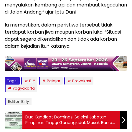
menyalakan kembang api dan membuat kegaduhan
di Jalan Andong,” ujar Iptu Dani.
Ia memastikan, dalam peristiwa tersebut tidak
terdapat korban jiwa maupun korban luka. “Situasi
dapat segera dikendalikan dan tidak ada korban
dalam kejadian itu,” katanya.
Tags:
BLY
Pelajar
Provokasi
Yogyakarta
Editor: Billy
Dua Kandidat Dominasi Seleksi Jabatan
Pimpinan Tinggi Gunungkidul, Masuk Bursa
RSUD hingga Dinsos P3A