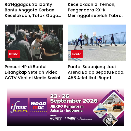
Ra’Nggagas Solidarity
Kecelakaan di Temon,
Bantu Anggota Korban
Pengendara RX-K
Kecelakaan, Totok Gogon:
Meninggal setelah Tabrak
Solidaritas Harus Jadi
Truk Parkir
Tindakan Nyata
Berita
Berita
Pencuri HP di Bantul
Pantai Sepanjang Jadi
Ditangkap Setelah Video
Arena Balap Sepatu Roda,
CCTV Viral di Media Sosial
458 Atlet Ikuti Bupati
Gunungkidul Cup III