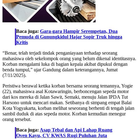
Baca juga:
Gara-gara Hampir Serempetan, Dua
Pemuda di Gunungkidul Hajar Sopir Truk hingga
Kritis
“Benar, telah terjadi tindak penganiayaan terhadap seorang
mahasiswa oleh sekelompok orang yang belum dikenal identitasnya.
Korban mengalami luka di bagian kepala akibat dipukul dengan
benda tumpul,” ujar Gandung dalam keterangannya, Jumat
(7/11/2025).
Peristiwa berawal ketika korban bersama seorang temannya, Yogie
(22), mahasiswa asal Kotawaringin, berboncengan sepeda motor
dari kos mereka di Jalan Sawit, Semaki, menuju Jalan IPDA Tut
Harsono untuk mencari makan. Setibanya di simpang empat Balai
Kota Yogyakarta, korban melihat seseorang berhenti di tengah jalan
sambil duduk di atas sepeda motor. Korban kemudian menegur
orang tersebut.
Baca juga:
Asap Tebal dan Api Lahap Ruang
Oven Kayu, CV KWAS Rugi Puluhan Juta