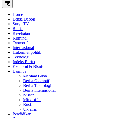
Home
Lensa Depok
Surya TV
Berita
Kesehatan
Kriminal
Otomotif
Internasional
Hukum & politik
Teknologi
Indeks Berita
Ekonomi & Bisnis
Lainnya
Manfaat Buah
Berita Otomotif
Berita Teknologi
Berita Internasional
Nissan
Mitsubishi
Rusia
Ukraina
Pendidikan