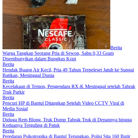
Berita
Warga Tangkap Seorang Pria di Sewon, Sabu 0,33 Gram
Disembunyikan dalam Bungkus Kopi
Berita
Hendak Buang Air Kecil, Pria 49 Tahun Terpeleset Jatuh ke Sungai
Batikan, Meninggal Dunia
Berita
Kecelakaan di Temon, Pengendara RX-K Meninggal setelah Tabrak
Truk Parkir
Berita
Pencuri HP di Bantul Ditangkap Setelah Video CCTV Viral di
Media Sosial
Berita
Diduga Rem Blong, Truk Dump Tabrak Truk di Depannya hingga
Keduanya Terguling di Patuk
Berita
Peredaran Psikotropika di Bantul Terungkap, Polisi Sita 160 Butir