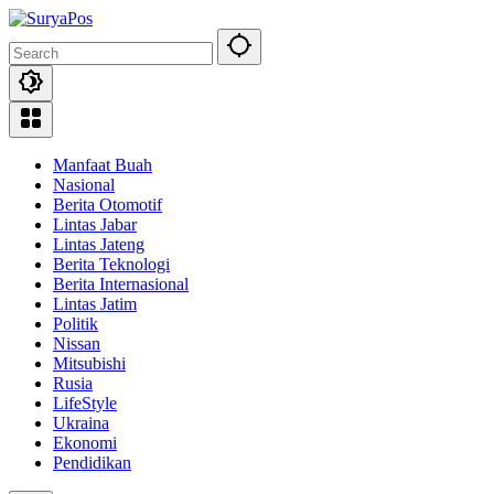
Skip
to
content
Manfaat Buah
Nasional
Berita Otomotif
Lintas Jabar
Lintas Jateng
Berita Teknologi
Berita Internasional
Lintas Jatim
Politik
Nissan
Mitsubishi
Rusia
LifeStyle
Ukraina
Ekonomi
Pendidikan