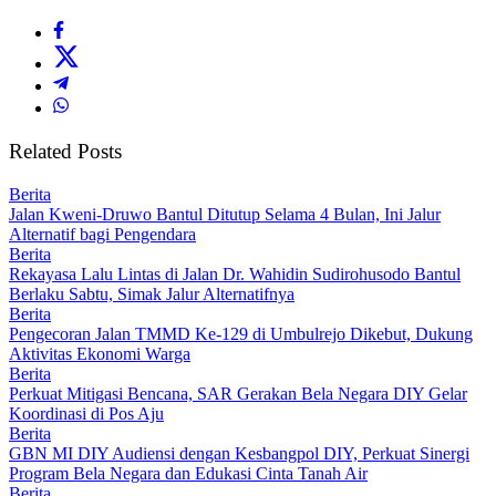
Related Posts
Berita
Jalan Kweni-Druwo Bantul Ditutup Selama 4 Bulan, Ini Jalur
Alternatif bagi Pengendara
Berita
Rekayasa Lalu Lintas di Jalan Dr. Wahidin Sudirohusodo Bantul
Berlaku Sabtu, Simak Jalur Alternatifnya
Berita
Pengecoran Jalan TMMD Ke-129 di Umbulrejo Dikebut, Dukung
Aktivitas Ekonomi Warga
Berita
Perkuat Mitigasi Bencana, SAR Gerakan Bela Negara DIY Gelar
Koordinasi di Pos Aju
Berita
GBN MI DIY Audiensi dengan Kesbangpol DIY, Perkuat Sinergi
Program Bela Negara dan Edukasi Cinta Tanah Air
Berita