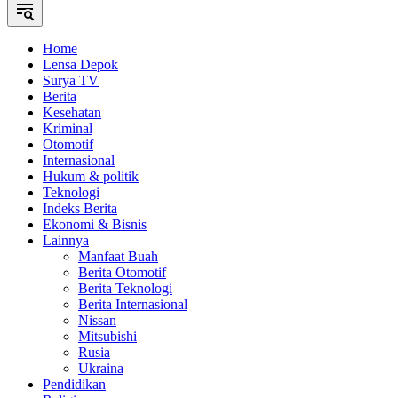
Home
Lensa Depok
Surya TV
Berita
Kesehatan
Kriminal
Otomotif
Internasional
Hukum & politik
Teknologi
Indeks Berita
Ekonomi & Bisnis
Lainnya
Manfaat Buah
Berita Otomotif
Berita Teknologi
Berita Internasional
Nissan
Mitsubishi
Rusia
Ukraina
Pendidikan