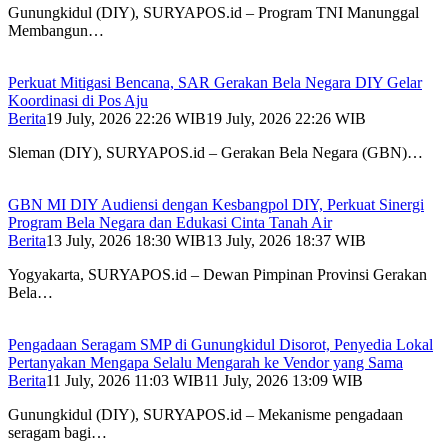
Gunungkidul (DIY), SURYAPOS.id – Program TNI Manunggal
Membangun…
Perkuat Mitigasi Bencana, SAR Gerakan Bela Negara DIY Gelar
Koordinasi di Pos Aju
Berita
19 July, 2026 22:26 WIB
19 July, 2026 22:26 WIB
Sleman (DIY), SURYAPOS.id – Gerakan Bela Negara (GBN)…
GBN MI DIY Audiensi dengan Kesbangpol DIY, Perkuat Sinergi
Program Bela Negara dan Edukasi Cinta Tanah Air
Berita
13 July, 2026 18:30 WIB
13 July, 2026 18:37 WIB
Yogyakarta, SURYAPOS.id – Dewan Pimpinan Provinsi Gerakan
Bela…
Pengadaan Seragam SMP di Gunungkidul Disorot, Penyedia Lokal
Pertanyakan Mengapa Selalu Mengarah ke Vendor yang Sama
Berita
11 July, 2026 11:03 WIB
11 July, 2026 13:09 WIB
Gunungkidul (DIY), SURYAPOS.id – Mekanisme pengadaan
seragam bagi…