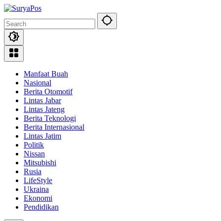
Skip
to
content
Manfaat Buah
Nasional
Berita Otomotif
Lintas Jabar
Lintas Jateng
Berita Teknologi
Berita Internasional
Lintas Jatim
Politik
Nissan
Mitsubishi
Rusia
LifeStyle
Ukraina
Ekonomi
Pendidikan