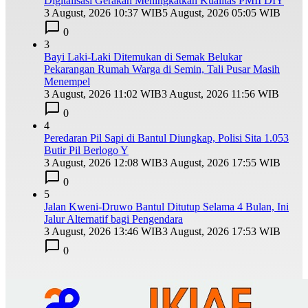
Digitalisasi Gerakan Meningkatkan Kualitas PMII DIY
3 August, 2026 10:37 WIB
5 August, 2026 05:05 WIB
0
3
Bayi Laki-Laki Ditemukan di Semak Belukar
Pekarangan Rumah Warga di Semin, Tali Pusar Masih
Menempel
3 August, 2026 11:02 WIB
3 August, 2026 11:56 WIB
0
4
Peredaran Pil Sapi di Bantul Diungkap, Polisi Sita 1.053
Butir Pil Berlogo Y
3 August, 2026 12:08 WIB
3 August, 2026 17:55 WIB
0
5
Jalan Kweni-Druwo Bantul Ditutup Selama 4 Bulan, Ini
Jalur Alternatif bagi Pengendara
3 August, 2026 13:46 WIB
3 August, 2026 17:53 WIB
0