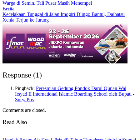
Warga di Semin, Tali Pusar Masih Menempel
Berita
Kecelakaan Tunggal di Jalan Imogiri-Dlingo Bantul, Daihatsu
Xenia Terjun ke Jurang
Response (1)
Pingback:
Peresmian Gedung Pondok Darul Qur'an Wal
Irsyad II International Islamic Boarding School oleh Bupati -
SuryaPos
Comments are closed.
Read Also
Hendak Buang Air Kecil, Pria 49 Tahun Terpeleset Jatuh ke Sungai