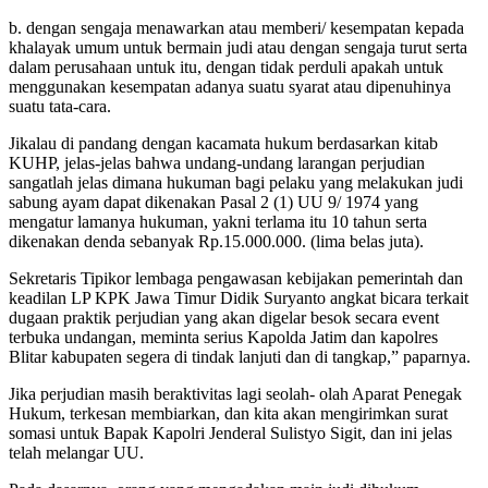
b. dengan sengaja menawarkan atau memberi/ kesempatan kepada
khalayak umum untuk bermain judi atau dengan sengaja turut serta
dalam perusahaan untuk itu, dengan tidak perduli apakah untuk
menggunakan kesempatan adanya suatu syarat atau dipenuhinya
suatu tata-cara.
Jikalau di pandang dengan kacamata hukum berdasarkan kitab
KUHP, jelas-jelas bahwa undang-undang larangan perjudian
sangatlah jelas dimana hukuman bagi pelaku yang melakukan judi
sabung ayam dapat dikenakan Pasal 2 (1) UU 9/ 1974 yang
mengatur lamanya hukuman, yakni terlama itu 10 tahun serta
dikenakan denda sebanyak Rp.15.000.000. (lima belas juta).
Sekretaris Tipikor lembaga pengawasan kebijakan pemerintah dan
keadilan LP KPK Jawa Timur Didik Suryanto angkat bicara terkait
dugaan praktik perjudian yang akan digelar besok secara event
terbuka undangan, meminta serius Kapolda Jatim dan kapolres
Blitar kabupaten segera di tindak lanjuti dan di tangkap,” paparnya.
Jika perjudian masih beraktivitas lagi seolah- olah Aparat Penegak
Hukum, terkesan membiarkan, dan kita akan mengirimkan surat
somasi untuk Bapak Kapolri Jenderal Sulistyo Sigit, dan ini jelas
telah melangar UU.