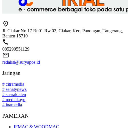
Jl. Ciakar No.17 Rt.01 Rw.02, Ciakar, Kec. Panongan, Tangerang,
Banten 15710
085290551129
redaksi@suryapos.id
Jaringan
# citramedia
# sehatynews
# suaraklaten
# mediakayu
# inamedia
PAMERAN
IFMAC & WOODMAC