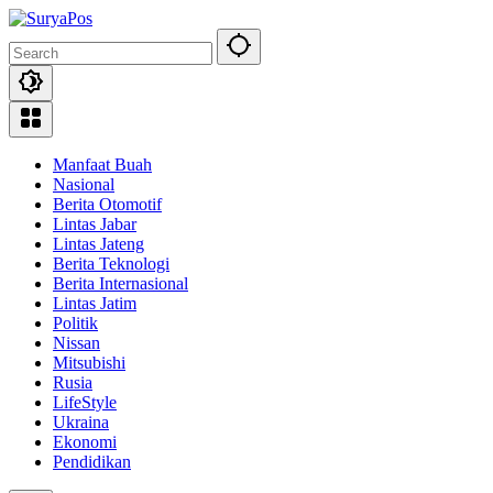
Skip
to
content
Manfaat Buah
Nasional
Berita Otomotif
Lintas Jabar
Lintas Jateng
Berita Teknologi
Berita Internasional
Lintas Jatim
Politik
Nissan
Mitsubishi
Rusia
LifeStyle
Ukraina
Ekonomi
Pendidikan