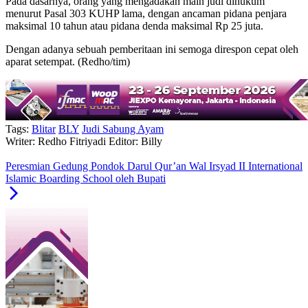
Pada dasarnya, orang yang mengadakan main judi dihukum
menurut Pasal 303 KUHP lama, dengan ancaman pidana penjara
maksimal 10 tahun atau pidana denda maksimal Rp 25 juta.
Dengan adanya sebuah pemberitaan ini semoga direspon cepat oleh
aparat setempat. (Redho/tim)
Tags:
Blitar
BLY
Judi Sabung Ayam
Writer: Redho Fitriyadi
Editor: Billy
Peresmian Gedung Pondok Darul Qur’an Wal Irsyad II International
Islamic Boarding School oleh Bupati