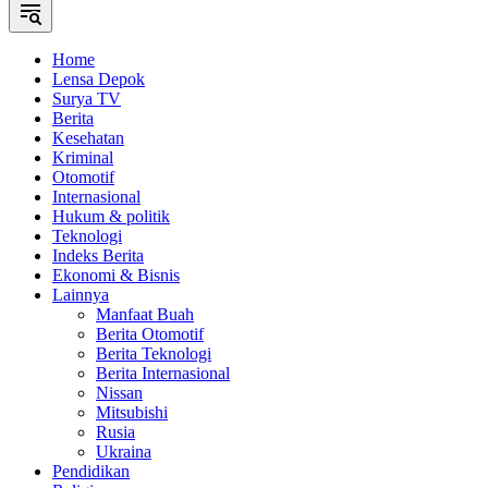
Home
Lensa Depok
Surya TV
Berita
Kesehatan
Kriminal
Otomotif
Internasional
Hukum & politik
Teknologi
Indeks Berita
Ekonomi & Bisnis
Lainnya
Manfaat Buah
Berita Otomotif
Berita Teknologi
Berita Internasional
Nissan
Mitsubishi
Rusia
Ukraina
Pendidikan